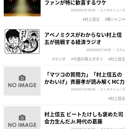
ファンが特に歓喜するワケ
2018/05/10 19:00
エンタメニュース
村上信五
関ジャニ∞
アベノミクスがわからない村上信
五が挑戦する経済ラジオ
2018/05/07 16:00
コラム
ラジオ
今週の萌えガタリ
村上信五
「マツコの質問力」「村上信五の
かわいげ」斉藤孝が読み解くMC力
2015/07/13 06:00
エンタメニュース
村上信五
村上信五 ビートたけしも褒めた司
会力生んだJr.時代の葛藤
2015/05/31 06:00
エンタメニュース