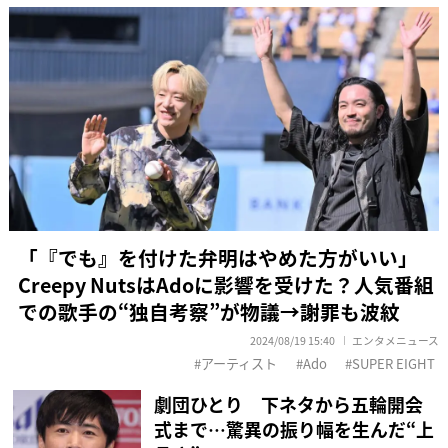
「『でも』を付けた弁明はやめた方がいい」
Creepy NutsはAdoに影響を受けた？人気番組
での歌手の“独自考察”が物議→謝罪も波紋
2024/08/19 15:40
エンタメニュース
アーティスト
Ado
SUPER EIGHT
劇団ひとり 下ネタから五輪開会
式まで…驚異の振り幅を生んだ“上