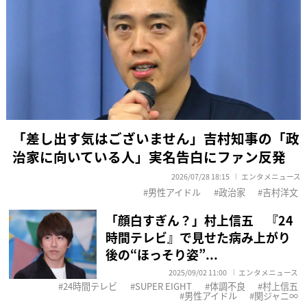
「差し出す気はございません」吉村知事の「政
治家に向いている人」実名告白にファン反発
2026/07/28 18:15
エンタメニュース
男性アイドル
政治家
吉村洋文
「顔白すぎん？」村上信五 『24
時間テレビ』で見せた病み上がり
後の“ほっそり姿”...
2025/09/02 11:00
エンタメニュース
24時間テレビ
SUPER EIGHT
体調不良
村上信五
男性アイドル
関ジャニ∞