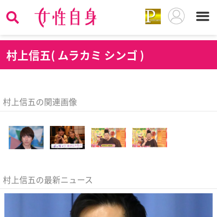
村
上信五( ムラカミ シンゴ )
村上信五の関連画像
村上信五の最新ニュース