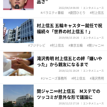
品さ”
2022/04/14 06:00
エンタメニュース
バラエティ番組
劇団ひとり
村上信五
村上信五 五輪キャスター就任で祝
福続々「世界の村上信五！」
2019/08/15 19:26
エンタメニュース
フジテレビ
村上信五
東京五輪
関ジャニ∞
滝沢秀明 村上信五との絆「嫌いや
った」から親友になるまで
2018/12/31 18:24
エンタメニュース
ジャニーズ事務所
村上信五
滝沢秀明
関ジャニ∞村上信五 Mステでの
ツッコミが意外な形で議論に
2018/11/13 17:16
エンタメニュース