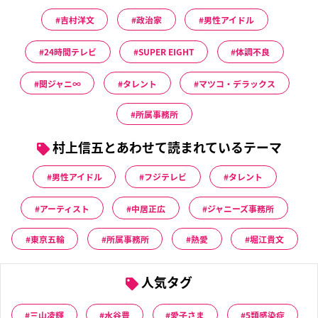
吉村洋文
政治家
男性アイドル
24時間テレビ
SUPER EIGHT
体調不良
関ジャニ∞
タレント
マツコ・デラックス
所属事務所
村上信五とあわせて読まれているテーマ
男性アイドル
フジテレビ
タレント
アーティスト
中居正広
ジャニーズ事務所
東京五輪
所属事務所
熱愛
堀江貴文
人気タグ
三山凌輝
水谷豊
愛子さま
5類感染症