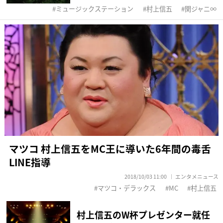
ミュージックステーション
村上信五
関ジャニ∞
マツコ 村上信五をMC王に導いた6年間の毒舌
LINE指導
2018/10/03 11:00
エンタメニュース
マツコ・デラックス
MC
村上信五
村上信五のW杯プレゼンター就任