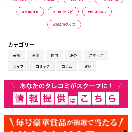
7ORDER
CBCテレビ
BIGBANG
100均グッズ
カテゴリー
芸能
皇室
国内
海外
スポーツ
ライフ
コミック
コラム
占い