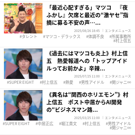
「最近心配すぎる」マツコ 『夜
ふかし』欠席と最近の“激ヤセ”指
摘に募る不安の声…...
2025/08/26 18:45
エンタメニュース
タレント
マツコ・デラックス
体調不良
所属事務所
村上信五
《過去にはマツコも炎上》村上信
五 熱愛報道への「トップアイド
ルってお前かよ」辛辣...
2025/07/25 11:00
エンタメニュース
SUPER EIGHT
村上信五
熱愛
男性アイドル
関ジャニ∞
《異名は“関西のホリエモン”》村
上信五 ポスト中居からAI開発
の“ビジネスマン路...
2025/03/25 11:00
エンタメニュース
SUPER EIGHT
中居正広
堀江貴文
村上信五
男性アイドル
関ジャニ∞