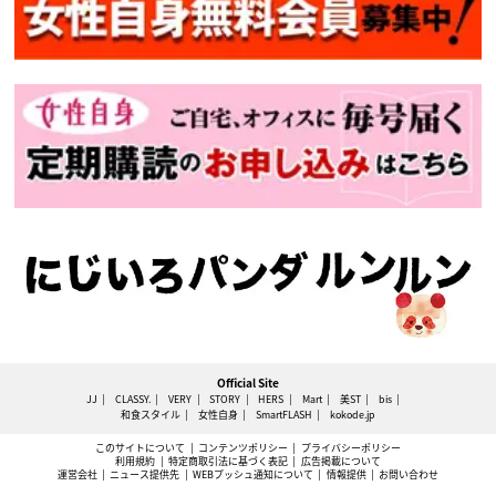
Official Site
JJ
CLASSY.
VERY
STORY
HERS
Mart
美ST
bis
和食スタイル
女性自身
SmartFLASH
kokode.jp
このサイトについて
コンテンツポリシー
プライバシーポリシー
利用規約
特定商取引法に基づく表記
広告掲載について
運営会社
ニュース提供先
WEBプッシュ通知について
情報提供
お問い合わせ