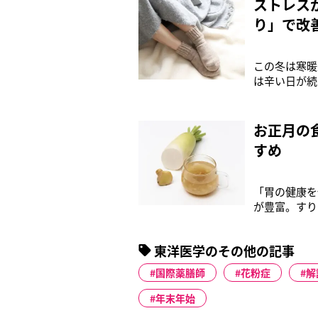
ストレス
り」で改
この冬は寒暖
は辛い日が続
語るのは、日
著者でもある
の裏で分かる
お正月の
すめ
「胃の健康を
が豊富。すり
てください」
東洋医学に詳
東洋医学のその他の記事
は老廃物を分
国際薬膳師
花粉症
解
年末年始