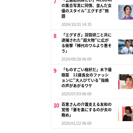
の集合写真に同情、並んだ女
優のスタイル“エグすぎ”問
題
2024/10/31 14:35
「エグすぎ」羽賀研二と共に
逮捕された“超大物”に広が
る衝撃「稀代のワルより悪そ
う」
2024/09/28 06:00
「ものすごい格好だ」木下優
樹菜 12歳長女のファッシ
ョンに“大人びている”指摘
の声があがるワケ
2025/07/03 06:00
百恵さんの介護支える友和の
覚悟「妻を楽にするのが夫の
務め」
2020/01/22 06:00