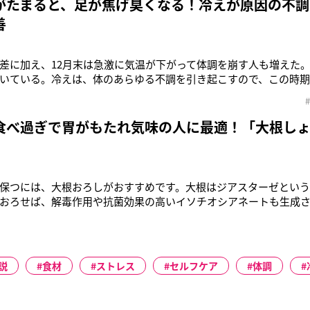
がたまると、足が焦げ臭くなる！冷えが原因の不調
善
差に加え、12月末は急激に気温が下がって体調を崩す人も増えた
いている。冷えは、体のあらゆる不調を引き起こすので、この時
本手技療法士など多数の資格を持ち、『不調を解消する すごい足
吉田佳代さん。「足裏を温めると健康に長生きできます。そして、
のです。例えば、内臓
食べ過ぎで胃がもたれ気味の人に最適！「大根し
保つには、大根おろしがおすすめです。大根はジアスターゼという
おろせば、解毒作用や抗菌効果の高いイソチオシアネートも生成
そう話すのは、管理栄養士でレストランのオーナー兼シェフでも
しい養生ダイエットコンサルタントのEllyさんも口をそろえる。
解して散らす『辛散
説
食材
ストレス
セルフケア
体調