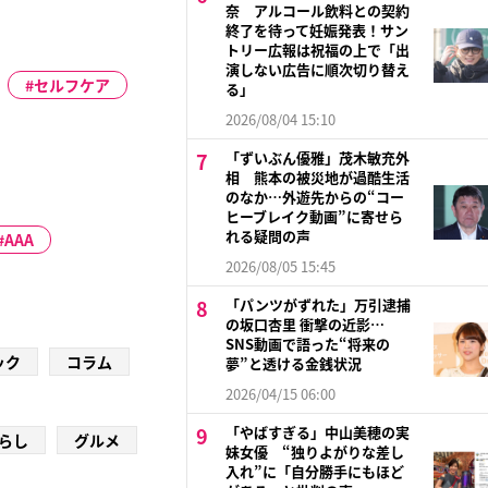
奈 アルコール飲料との契約
終了を待って妊娠発表！サン
トリー広報は祝福の上で「出
演しない広告に順次切り替え
セルフケア
る」
2026/08/04 15:10
「ずいぶん優雅」茂木敏充外
相 熊本の被災地が過酷生活
のなか…外遊先からの“コー
ヒーブレイク動画”に寄せら
れる疑問の声
AAA
2026/08/05 15:45
「パンツがずれた」万引逮捕
の坂口杏里 衝撃の近影…
SNS動画で語った“将来の
ック
コラム
夢”と透ける金銭状況
2026/04/15 06:00
「やばすぎる」中山美穂の実
らし
グルメ
妹女優 “独りよがりな差し
入れ”に「自分勝手にもほど