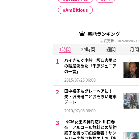
AmBitious
芸能ランキング
最終更新：2026/08/06 11
1時間
24時間
週間
月間
バイきんぐ小峠 坂口杏里と
の破局決めた「千原ジュニア
の一言」
2015/07/23 06:00
田中裕子もグレーヘアに！
夫・沢田研二とおそろい電車
デート
2019/07/05 06:00
《CM女王の神対応》川口春
奈 アルコール飲料との契約
終了を待って妊娠発表！サン
トリー広報は祝福の上で「出