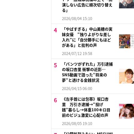
演しない広告に順次切り替え
る」
2026/08/04 15:10
「やばすぎる」中山美穂の実
妹女優 “独りよがりな差し
入れ”に「自分勝手にもほど
がある」と批判の声
2024/07/12 19:58
「パンツがずれた」万引逮捕
の坂口杏里 衝撃の近影…
SNS動画で語った“将来の
夢”と透ける金銭状況
2026/04/15 06:00
《左手首には包帯》坂口杏
里 万引き逮捕→“投げ
銭”暮らし→体重100キロ目
前のビジュ激変に心配の声
2026/08/05 19:10
「公開処刑みたい」MEGUMI