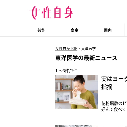
芸能
皇室
国内
女性自身TOP
>
東洋医学
東洋医学の最新ニュース
1 ～3件/
3件
実はヨー
指摘
花粉飛散のピ
好んで食べて
の飛散量が〈
応が起こって
皮膚トラブル