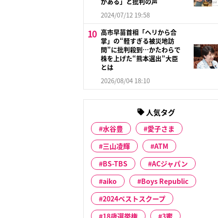
がある」と批判の声
2024/07/12 19:58
高市早苗首相「ヘリから合
掌」の“軽すぎる被災地訪
問”に批判殺到…かたわらで
株を上げた“熊本選出”大臣
とは
2026/08/04 18:10
人気タグ
水谷豊
愛子さま
三山凌輝
ATM
BS-TBS
ACジャパン
aiko
Boys Republic
2024ベストスクープ
18歳選挙権
3蜜