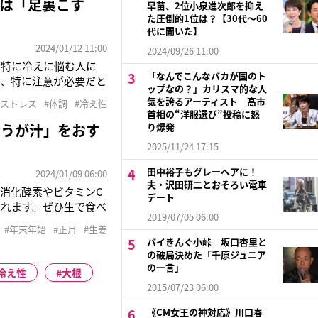
は「足裏こす
早苗、2位小泉進次郎を抑え
た圧倒的1位は？【30代〜60
代に聞いた】
2024/01/12 11:00
2024/09/26 11:00
。特に冷えに悩む人に
「なんでこんなバカが国のト
期、特に注意が必要だと
ップなの？」カリスマ的な人
温め』（あさ出版）の
気を誇るアーティスト 高市
#ストレス
#体調
#冷え性
体の不調の原因は、足
首相の“洋服選び”投稿に怒
ょうが汁」をおす
り爆発
2025/11/24 17:15
田中裕子もグレーヘアに！
2024/01/09 06:00
夫・沢田研二とおそろい電車
消化酵素やビタミンC
デート
されます。ぜひ生で食べ
2019/07/05 06:00
ある堀知佐子さんだ。
#年末年始
#正月
#生姜
「薬膳の観点では、大根
バイきんぐ小峠 坂口杏里と
の破局決めた「千原ジュニア
の一言」
冷え性
大根
2015/07/23 06:00
《CM女王の神対応》川口春