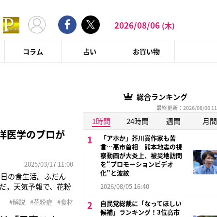
2026/08/06
(木)
コラム
占い
お買い物
総合ランキング
最終更新：2026/08/06 11
1時間
24時間
週間
月間
洋医学のプロが
「アホか」芥川賞作家も苦
言…高市首相 熊本地震の視
察動画が大炎上、被災地訪問
2025/03/17 11:00
を“プロモーションビデオ
化”と波紋
毎日の食生活。ふだん
だ。天気予報で、花粉
2026/08/05 16:40
によってアレルギー反
#解説
#花粉症
#食材
自民党総裁に「なってほしい
目のかゆみや違和感、
候補」ランキング！3位高市