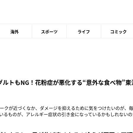
海外
スポーツ
ライフ
コミック
グルトもNG！花粉症が悪化する“意外な食べ物”東
ークが近づくなか、ダメージを抑えるために気をつけたいのが、
いるものが、アレルギー症状の引き金になっているかもしれないの
非常に多い〉と注意喚起されることも増えてきた。花粉症は、花粉
いる状態のこと。抗原（花粉）に対して体が過剰に反応し、鼻水、
といったさまざまな症状