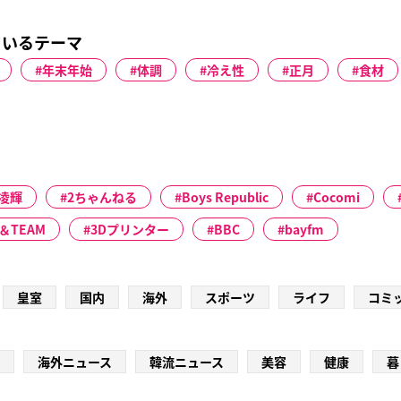
ているテーマ
年末年始
体調
冷え性
正月
食材
凌輝
2ちゃんねる
Boys Republic
Cocomi
＆TEAM
3Dプリンター
BBC
bayfm
皇室
国内
海外
スポーツ
ライフ
コミ
海外ニュース
韓流ニュース
美容
健康
暮