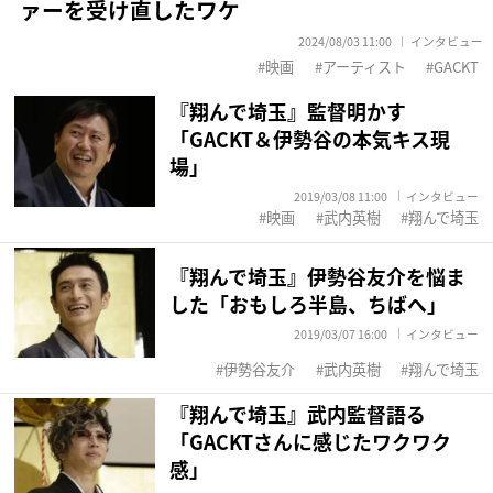
ァーを受け直したワケ
2024/08/03 11:00
インタビュー
映画
アーティスト
GACKT
『翔んで埼玉』監督明かす
「GACKT＆伊勢谷の本気キス現
場」
2019/03/08 11:00
インタビュー
映画
武内英樹
翔んで埼玉
『翔んで埼玉』伊勢谷友介を悩ま
した「おもしろ半島、ちばへ」
2019/03/07 16:00
インタビュー
伊勢谷友介
武内英樹
翔んで埼玉
『翔んで埼玉』武内監督語る
「GACKTさんに感じたワクワク
感」