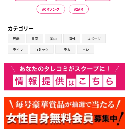
CMソング
2AM
カテゴリー
芸能
皇室
国内
海外
スポーツ
ライフ
コミック
コラム
占い