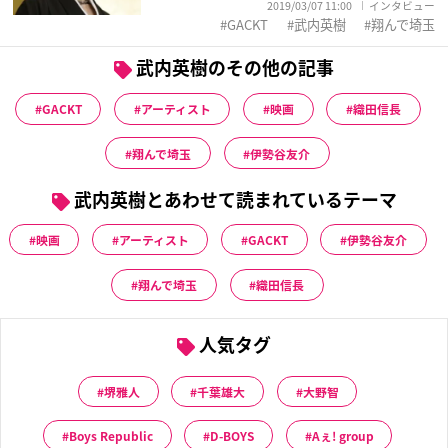
2019/03/07 11:00
インタビュー
GACKT
武内英樹
翔んで埼玉
武内英樹のその他の記事
GACKT
アーティスト
映画
織田信長
翔んで埼玉
伊勢谷友介
武内英樹とあわせて読まれているテーマ
映画
アーティスト
GACKT
伊勢谷友介
翔んで埼玉
織田信長
人気タグ
堺雅人
千葉雄大
大野智
Boys Republic
D-BOYS
Aぇ! group