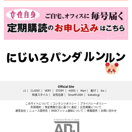
Official Site
JJ
CLASSY.
VERY
STORY
HERS
Mart
美ST
bis
和食スタイル
女性自身
SmartFLASH
kokode.jp
このサイトについて
コンテンツポリシー
プライバシーポリシー
利用規約
特定商取引法に基づく表記
広告掲載について
運営会社
ニュース提供先
WEBプッシュ通知について
情報提供
お問い合わせ