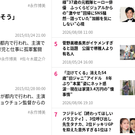
関係でありながら夫婦
様”37歳の元戦隊ヒーロー俳
#永作博美
優 ふっくらビジュアルから
かなと思うんです。そ
の“激やせ”回帰にSNS騒
りそう」
然…語っていた“加齢を気に
しない”心境
2026/08/08 11:00
2015/03/24 21:00
都内で行われ、主演で
菅野美穂長男がイケメンすぎ
ると話題 公園で堺雅人より
育児と仕事に孤軍奮闘
有名人
を受け入れていく過程
#永作博美
#佐々木蔵之介
歳６か月）が登場。
2018/05/24 16:00
「泣けてくる」消えた54
歳“旧ジャニ”アイドル 8年
ぶり“本業”姿にネット感
2015/02/28 00:00
涙…現在は家賃3.4万円の“懐
事情”
拶が都内で行われ、主演
ショウチョン監督からの
2026/08/06 19:10
湾にいるため舞台挨拶
#永作博美
フジテレビ【終わってほしい
った美しい証しですし、
バラエティ】、3位呼び出し
」
先生タナカ、2位ドッキリGP
を抑えた意外すぎる1位は？