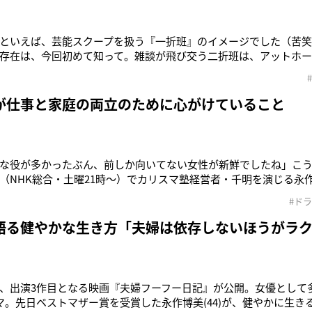
といえば、芸能スクープを扱う『一折班』のイメージでした（苦
存在は、今回初めて知って。雑談が飛び交う二折班は、アットホ
でそう語るのは、ドラマ10『半径5メートル』（NHK総合・4月30
フ』の名物記者・亀山宝子を演じる永作博美（50）。“半径5メー
誌面を作る
が仕事と家庭の両立のために心がけていること
な役が多かったぶん、前しか向いてない女性が新鮮でしたね」こ
（NHK総合・土曜21時～）でカリスマ塾経営者・千明を演じる永作
る千明は、自分の進みたい道をエネルギッシュに切り開いていく
#ド
才的講師で夫の吾郎を高橋一生（38）が演じている。「千明と吾
識して、尊敬し合ってい
語る健やかな生き方「夫婦は依存しないほうがラ
、出演3作目となる映画『夫婦フーフー日記』が公開。女優として
マ。先日ベストマザー賞を受賞した永作博美(44)が、健やかに生き