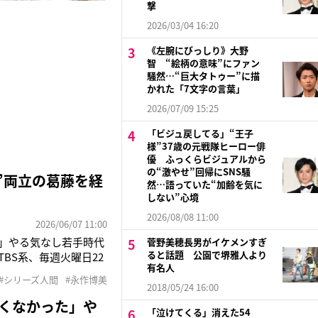
撃
2026/03/04 16:20
《左腕にびっしり》大野
智 “絵柄の意味”にファン
騒然…“巨大タトゥー”に描
かれた「7文字の言葉」
2026/07/09 15:25
「ビジュ戻してる」“王子
様”37歳の元戦隊ヒーロー俳
優 ふっくらビジュアルから
の“激やせ”回帰にSNS騒
”両立の葛藤を経
然…語っていた“加齢を気に
しない”心境
2026/08/08 11:00
2026/06/07 11:00
た」やる気なし若手時代
菅野美穂長男がイケメンすぎ
ると話題 公園で堺雅人より
BS系、毎週火曜日22
有名人
育った幼少期。しか
#シリーズ人間
#永作博美
の後女優として、そして
2018/05/24 16:00
しくなかった」や
「泣けてくる」消えた54