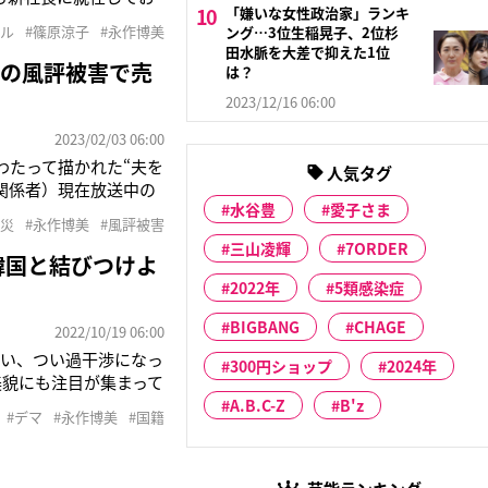
「嫌いな女性政治家」ランキ
第35回日本アカデミ
ドル
#篠原涼子
#永作博美
ング…3位生稲晃子、2位杉
は’89年にデビュー
田水脈を大差で抑えた1位
災の風評被害で売
は？
2023/12/16 06:00
2023/02/03 06:00
わたって描かれた“夫を
人気タグ
関係者）現在放送中の
水谷豊
愛子さま
AKURA」社長で夫の
震災
#永作博美
#風評被害
演・福原遥（24）と
三山凌輝
7ORDER
韓国と結びつけよ
2022年
5類感染症
BIGBANG
CHAGE
2022/10/19 06:00
思い、つい過干渉になっ
300円ショップ
2024年
美貌にも注目が集まって
母親を好演している永
A.B.C-Z
B'z
#デマ
#永作博美
#国籍
トしていると、NHK