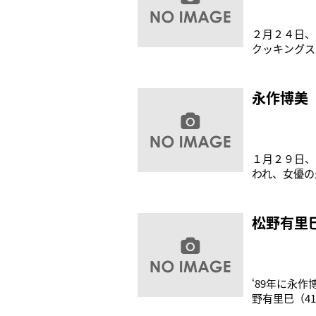
２月２４日、
クッキングス
ーの淹れ方講
郷の奥能登に
ヒューマンド
永作博美
１月２９日、
われ、女優の
ヒー店を営む
コーヒーの焙
明かすと、永
松野有里巳
‘89年に永
野有里巳（4
のレッスンを