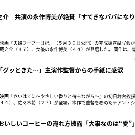
ないほうがラクだと思う》 今回の映画に出てくる夫婦は、親密な
ことをしていて。それはきちんと距離感があるからできることなの
素敵だと思いま
之介 共演の永作博美が絶賛「すてきなパパにな
映画『夫婦フーフー日記』（５月３０日公開）の完成披露試写会が
蔵之介（４７）、女優の永作博美（４４）が登壇した。 同作は、
佐々木）の前に死んだはずのヨメ（永作）が現れ、少しずつ現実
ベントでは、サプライズとして２人の子供役の平井美遥ちゃん（１
にあやしていたが途中か
「グッときた…」主演作監督からの手紙に感涙
映画『さいはてに〜やさしい香りと待ちながら〜』の初日舞台挨
４４）、佐々木希（２７）が登場。本作で監督を務めたチアン・
れる場面では、永作と佐々木が思わず涙を流す場面もあった。 台
かったチアン・ショウチョン監督から「この作品は私たちが出会
な作品になりました
 おいしいコーヒーの淹れ方披露「大事なのは“愛”