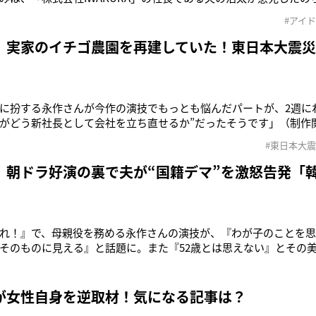
ロインを務める福原遥（24）とともにドラマの主軸を担っている。
#アイ
助演賞を受賞するなど、いまや名女優の永作だが、キャリアの出発点
イドルグル
 実家のイチゴ農園を再建していた！東日本大震
に扮する永作さんが今作の演技でもっとも悩んだパートが、2週に
がどう新社長として会社を立ち直せるか”だったそうです」（制作
レビ小説『舞いあがれ！』に出演中の永作博美（52）。めぐみは「IW
#東日本大
典）が急死し、悩み抜いた末、新社長に就任。現在は娘・舞役の主
主軸を担っ
 朝ドラ好演の裏で夫が“国籍デマ”を激怒告発「
」
れ！』で、母親役を務める永作さんの演技が、『わが子のことを
そのものに見える』と話題に。また『52歳とは思えない』とその
ポーツ紙記者）NHK連続テレビ小説『舞いあがれ！』で主人公の
）。初めての朝ドラ出演にもかかわらず、現場では後輩たちをサポー
す。「永作さんは
が女性自身を逆取材！気になる記事は？