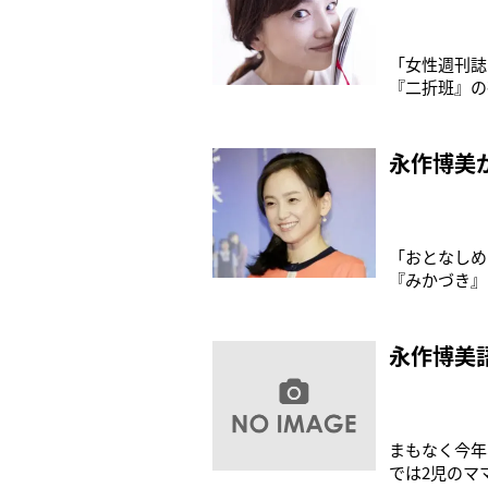
「女性週刊誌
『二折班』の
自然体の笑顔
誌『女性ライ
近な問題から
永作博美
「おとなしめ
『みかづき』
教育を追求す
いだされた天
いところを認
永作博美
まもなく今年
では2児のマ