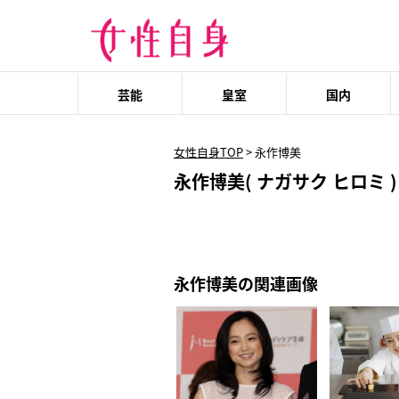
芸能
皇室
国内
女性自身TOP
>
永作博美
永作博美( ナガサク ヒロミ )
永作博美の関連画像