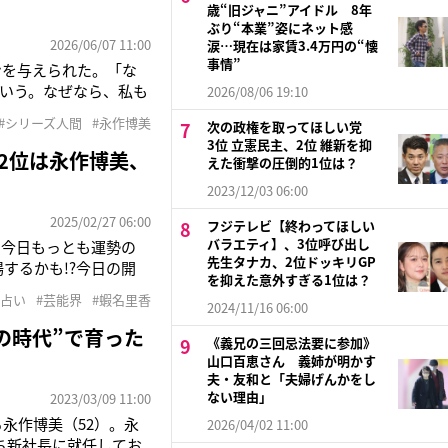
歳“旧ジャニ”アイドル 8年
ぶり“本業”姿にネット感
2026/06/07 11:00
涙…現在は家賃3.4万円の“懐
事情”
ンを与えられた。「な
いう。なぜなら、私も
2026/08/06 19:10
を演じてきた時代を代
#シリーズ人間
#永作博美
次の政権を取ってほしい党
てが演技の糧になって
3位 立憲民主、2位 維新を抑
2位は永作博美、
えた衝撃の圧倒的1位は？
2023/12/03 06:00
2025/02/27 06:00
フジテレビ【終わってほしい
バラエティ】、3位呼び出し
に今日もっとも運勢の
先生タナカ、2位ドッキリGP
するかも!?今日の開
を抑えた意外すぎる1位は？
立てることで成功間違い
#占い
#芸能界
#蝦名里香
2024/11/16 06:00
とりで抱え込まず誰かと
の時代”で育った
《義兄の三回忌法要に参加》
山口百恵さん 義姉が明かす
夫・友和と「夫婦げんかをし
ない理由」
2023/03/09 11:00
永作博美（52）。永
2026/04/02 11:00
のち新社長に就任してお