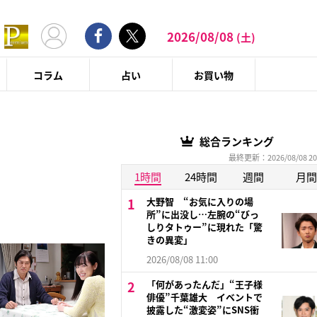
2026/08/08
(土)
コラム
占い
お買い物
総合ランキング
最終更新：2026/08/08 20
1時間
24時間
週間
月間
大野智 “お気に入りの場
所”に出没し…左腕の“びっ
しりタトゥー”に現れた「驚
きの異変」
2026/08/08 11:00
「何があったんだ」“王子様
俳優”千葉雄大 イベントで
披露した“激変姿”にSNS衝