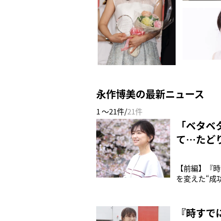
永作博美の最新ニュース
1 ～21件/
21件
「ベタベ
て…たど
【前編】『時
を変えた“成
時～）で主演
し、16歳に
母として奮闘
『時すで