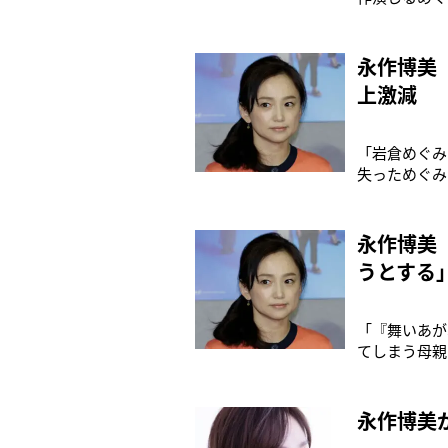
り、永作はヒ
ー賞で最優秀
した3人組ア
永作博美
上激減
「岩倉めぐみ
失っためぐみ
NHK連続テ
浩太（高橋克
ともに物語の
永作博美
うとする
「『舞いあが
てしまう母親
います」（ス
作博美（52
関係者は明か
永作博美