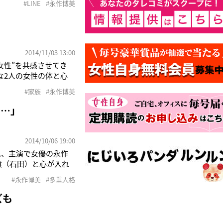
#LINE
#永作博美
るのですが」25年前
」
2014/11/03 13:00
女性”を共感させてき
な2人の女性の体と心
時〜）。幸せな家庭を
#家族
#永作博美
・友美を演じている永作
……」
2014/10/06 19:00
れ、主演で女優の永作
薫（石田）と心が入れ
て難しかった」と苦笑
#永作博美
#多重人格
た」と話したが、「途
ズも