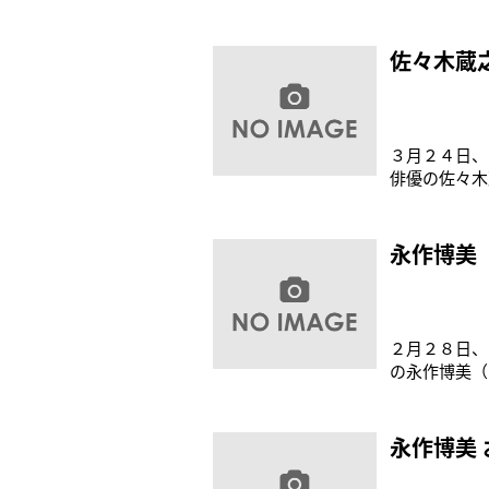
関係は依存し
漫才みたいな
ういう関係は
佐々木蔵
３月２４日、
俳優の佐々木
するダンナ（
を描く。 イ
佐々木が上手
永作博美
２月２８日、
の永作博美（
手紙が代読さ
に参加できな
何よりも大切
永作博美