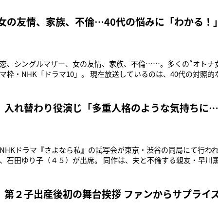
。１日に3本と言うペースですね。これでも一時期より少なくしてい
 女の友情、家族、不倫…40代の悩みに「わかる！
恋、シングルマザー、女の友情、家族、不倫……。多くの“オトナ
マ枠・NHK「ドラマ10」。 現在放送しているのは、40代の対照的
、隠されていた心の内が明かされていく『さよなら私』（火曜22
・薫（石田ゆり子）と心が入れ替わってしまうという難しい役柄
。彼女は作品
 入れ替わり役演じ「多重人格のような気持ちに
NHKドラマ『さよなら私』の試写会が東京・渋谷の同局にて行わ
、石田ゆり子（４５）が出席。 同作は、夫と不倫する親友・早川
った主人公・星野友美（永作）の葛藤を描く。 石田は「演じてい
性格が正反対の女性も演じ、多重人格のような気持ちになりまし
つもより深いところま
、第２子出産後初の舞台挨拶 ファンからサプライ