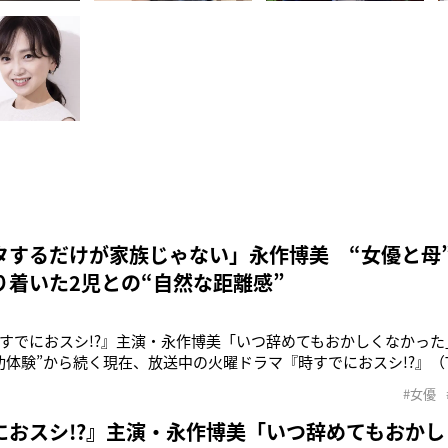
タするだけが家族じゃない」永作博美 “女優と母
り着いた2児との“自然な距離感”
すでにおスシ!?』主演・永作博美「いつ辞めてもおかしくなかっ
功体験”から続く現在、放送中の火曜ドラマ『時すでにおスシ!?』（T
を務める永作博美さん（55）。茨城県の自然のなかで、のびのび
#女優
なると、母から突然家事を任されるように。当時は反発したが、そ
するうちに
におスシ!?』主演・永作博美「いつ辞めてもおか