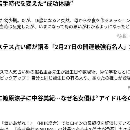
若手時代を変えた“成功体験”
た幼少期。だが、16歳になると突然、母から夕食を作るミッショ
当時は反発したが、いまになって母の思いがわかるようになったと
ら。女優・永作博美。これまで、映画やドラマで、さまざまな女性
#女優
。そんな彼女が、次に演じるのは、子離れしようとする母親。すべ
生を語った。「これま
ステス占い師が語る「2月27日の開運最強有名人」
スで人気占い師の蝦名里香先生が誕生日や数秘術、算命学をもと
ピックアップ！ 自分と同じ誕生日の有名人や、あなたの推しが登場
、第2位は10月14日生まれの永作博美（54）。緻密な未来計画を
運気の流れとしては「協力し合うこと」がキーワードなので、ひ
いくとよいでし
に篠原涼子に中谷美紀…なぜ名女優は“アイドル冬
『舞いあがれ！』（NHK総合）でヒロインの母親役を好演している
みは、「株式会社IWAKURA」の社長である夫の浩太が急死した