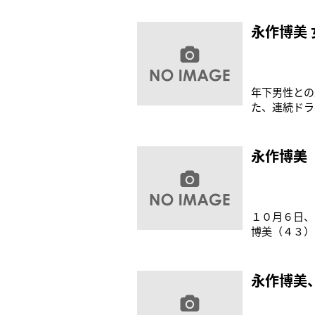
持っています
に彼女がアイ
永作博美
年下男性との
た、連続ドラ
が入れ替わり
持つも、親友
博美（44）
永作博美
１０月６日、
博美（４３）
替わってしま
い。永作も「
中からは、い
永作博美