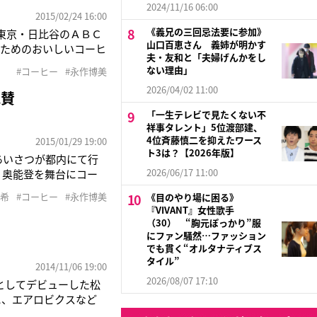
2024/11/16 06:00
2015/02/24 16:00
《義兄の三回忌法要に参加》
東京・日比谷のＡＢＣ
山口百恵さん 義姉が明かす
のためのおいしいコーヒ
夫・友和と「夫婦げんかをし
思い出の場所である故
ない理由」
#コーヒー
#永作博美
（佐々木希＝２７）の
2026/04/02 11:00
絶賛
「一生テレビで見たくない不
祥事タレント」5位渡部建、
4位斉藤慎二を抑えたワース
2015/01/29 19:00
ト3は？【2026年版】
あいさつが都内にて行
2026/06/17 11:00
・奥能登を舞台にコー
々木は、「永作さんは
木希
#コーヒー
#永作博美
《目のやり場に困る》
入れてくれました」と
『VIVANT』女性歌手
（30） “胸元ぽっかり”服
にファン騒然…ファッション
でも貫く“オルタナティブス
タイル”
2014/11/06 19:00
2026/08/07 17:10
』としてデビューした松
に、エアロビクスなど
15本、レッスンを受け