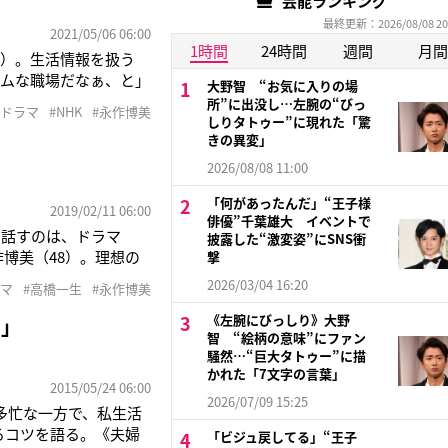
芸能ランキング
最終更新：2026/08/08 20
2021/05/06 06:00
1時間
24時間
週間
月間
笑）。生活情報を扱う
ームな職場だなぁ、と」
大野智 “お気に入りの場
日22時〜）で女性週刊
所”に出没し…左腕の“びっ
#ドラマ
#NHK
#永作博美
トル”にあるような、身
しりタトゥー”に現れた「驚
きの異変」
2026/08/08 11:00
「何があったんだ」“王子様
2019/02/11 06:00
俳優”千葉雄大 イベントで
う話すのは、ドラマ
披露した“激変姿”にSNS衝
博美（48）。理想の
撃
。いっぽう、彼女に見
2026/03/04 16:20
ラマ
#高橋一生
#永作博美
郎は、互いに相手のい
《左腕にびっしり》大野
ク」
智 “絵柄の意味”にファン
騒然…“巨大タトゥー”に描
かれた「7文字の言葉」
2015/05/24 06:00
2026/07/09 15:25
多忙な一方で、私生活
るコツを語る。《夫婦
「ビジュ戻してる」“王子