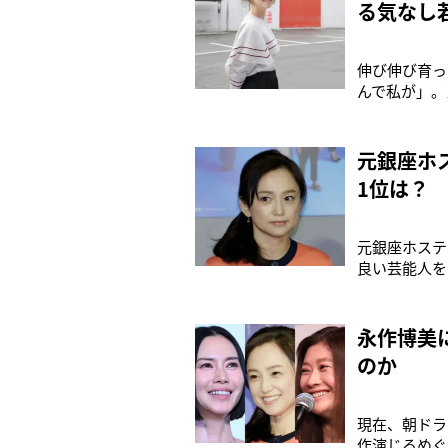
る気なし
伸び伸び育っ
んで私が」。
母になったか
表する女優だ
きたという半
元銀座ホ
1位は？
元銀座ホステ
良い芸能人を
運最強有名人
なしの人生！
物事を進めて
永作博美
のか
現在、朝ドラ
作演じるめぐ