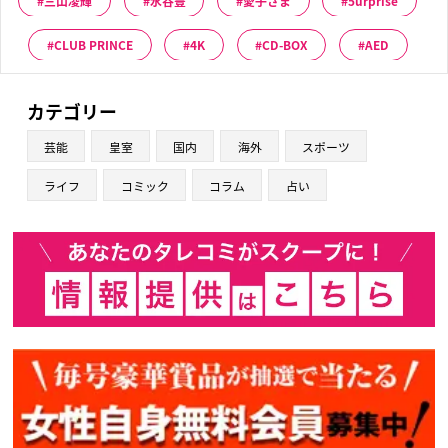
三山凌輝
水谷豊
愛子さま
5urprise
CLUB PRINCE
4K
CD-BOX
AED
カテゴリー
芸能
皇室
国内
海外
スポーツ
ライフ
コミック
コラム
占い