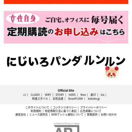
Official Site
JJ
CLASSY.
VERY
STORY
HERS
Mart
美ST
bis
和食スタイル
女性自身
SmartFLASH
kokode.jp
このサイトについて
コンテンツポリシー
プライバシーポリシー
利用規約
特定商取引法に基づく表記
広告掲載について
運営会社
ニュース提供先
WEBプッシュ通知について
情報提供
お問い合わせ