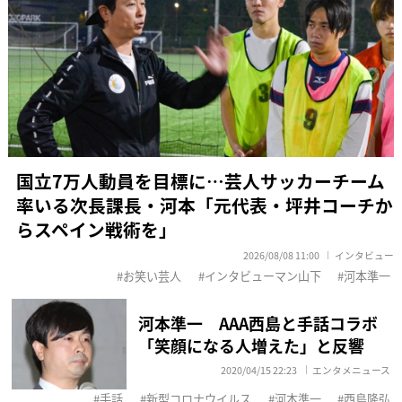
国立7万人動員を目標に…芸人サッカーチーム
率いる次長課長・河本「元代表・坪井コーチか
らスペイン戦術を」
2026/08/08 11:00
インタビュー
お笑い芸人
インタビューマン山下
河本準一
河本準一 AAA西島と手話コラボ
「笑顔になる人増えた」と反響
2020/04/15 22:23
エンタメニュース
手話
新型コロナウイルス
河本準一
西島隆弘