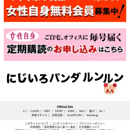
Official Site
JJ
CLASSY.
VERY
STORY
HERS
Mart
美ST
bis
和食スタイル
女性自身
SmartFLASH
kokode.jp
このサイトについて
コンテンツポリシー
プライバシーポリシー
利用規約
特定商取引法に基づく表記
広告掲載について