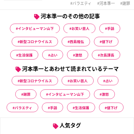
バラエティ
河本準一
謝罪
河本準一のその他の記事
インタビューマン山下
お笑い芸人
手話
新型コロナウイルス
西島隆弘
値下げ
生活保護
占い
激怒
次長課長
河本準一とあわせて読まれているテーマ
新型コロナウイルス
お笑い芸人
占い
謝罪
インタビューマン山下
激怒
バラエティ
手話
生活保護
値下げ
人気タグ