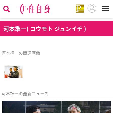
河
本準一( コウモト ジュンイチ )
河本準一の関連画像
河本準一の最新ニュース