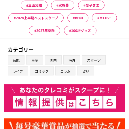
三山凌輝
水谷豊
愛子さま
2024上半期ベストスクープ
BENI
＝LOVE
2027年問題
100均グッズ
カテゴリー
芸能
皇室
国内
海外
スポーツ
ライフ
コミック
コラム
占い