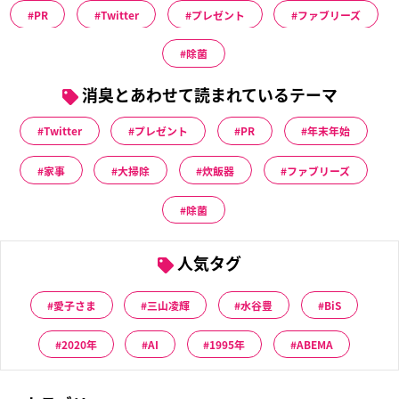
PR
Twitter
プレゼント
ファブリーズ
除菌
消臭とあわせて読まれているテーマ
Twitter
プレゼント
PR
年末年始
家事
大掃除
炊飯器
ファブリーズ
除菌
人気タグ
愛子さま
三山凌輝
水谷豊
BiS
2020年
AI
1995年
ABEMA