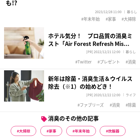
も!?
2023/12/28 11:00
暮らし
年末年始
家事
大掃除
ホテル気分！ プロ品質の消臭ミ
スト「Air Forest Refresh Mis...
[PR] 2022/12/21 12:00
暮らし
Twitter
プレゼント
消臭
新年は除菌・消臭生活＆ウイルス
除去（※1）の始めどき！
[PR] 2020/12/22 12:00
ライフ
ファブリーズ
消臭
除菌
消臭のその他の記事
大掃除
家事
年末年始
炊飯器