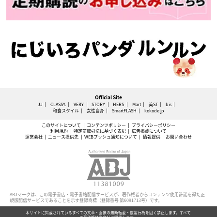
Official Site
JJ
CLASSY.
VERY
STORY
HERS
Mart
美ST
bis
和食スタイル
女性自身
SmartFLASH
kokode.jp
このサイトについて
コンテンツポリシー
プライバシーポリシー
利用規約
特定商取引法に基づく表記
広告掲載について
運営会社
ニュース提供先
WEBプッシュ通知について
情報提供
お問い合わせ
ABJマークは、この電子書店・電子書籍配信サービスが、著作権者からコンテンツ使用許諾を得た正
規版配信サービスであることを示す登録商標（登録番号 第6091713号）です。
本サイトに掲載されているすべての文章・画像の無断転載・複製行為を固く禁止します。すべて