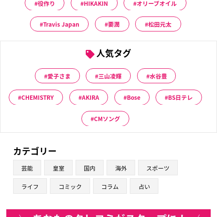
役作り
HIKAKIN
オリーブオイル
Travis Japan
要潤
松田元太
人気タグ
愛子さま
三山凌輝
水谷豊
CHEMISTRY
AKIRA
Bose
BS日テレ
CMソング
カテゴリー
芸能
皇室
国内
海外
スポーツ
ライフ
コミック
コラム
占い