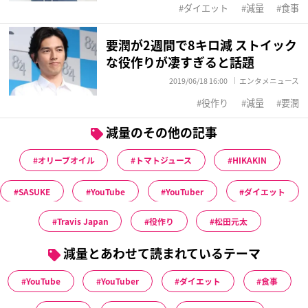
ダイエット
減量
食事
要潤が2週間で8キロ減 ストイック
な役作りが凄すぎると話題
2019/06/18 16:00
エンタメニュース
役作り
減量
要潤
減量のその他の記事
オリーブオイル
トマトジュース
HIKAKIN
SASUKE
YouTube
YouTuber
ダイエット
Travis Japan
役作り
松田元太
減量とあわせて読まれているテーマ
YouTube
YouTuber
ダイエット
食事