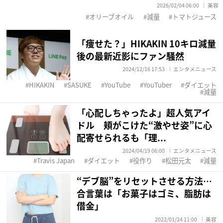
2026/02/04 06:00
美容
オリーブオイル
減量
トマトジュース
「痩せた？」HIKAKIN 10キロ減量
後の最新近影にファン騒然
2024/12/16 17:53
エンタメニュース
HIKAKIN
SASUKE
YouTube
YouTuber
ダイエット
減量
「心配しちゃったよ」超人気アイ
ドル 頬がこけた“激やせ姿”に心
配寄せられるも「理...
2024/04/19 06:00
エンタメニュース
Travis Japan
ダイエット
役作り
松田元太
減量
“デブ脳”をリセットさせる方法…
合言葉は「お菓子はゴミ、脂肪は
借金」
2022/01/24 11:00
美容