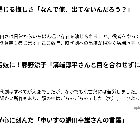
系・土曜23時40分～）に出演する溝端淳平（29）。5年ぶりの民
8年ぶり！「い
感じる悔しさ「なんで俺、出てないんだろう？」
白さは日常からいちばん遠い存在を演じられること。役者をやって
う意義も感じます」ここ数年、時代劇への出演が相次ぐ溝端淳平（
界転生』で天草四郎役を演じ、NHK BS時代劇『立花登青春手控え
公開中の新作映画『輪違屋糸里 京女たちの幕末』では、多くの名
演じている。「土方
芸妓に！藤野涼子「溝端淳平さんと目を合わせず
代劇はすべてが大変でしたが、なかでも京言葉には苦労しました。
細かい所作もあり、頭の中はごちゃごちゃでした（笑）。『ひよ
朝ドラの少し前にこの映画を撮影していました。思えば私、方言
#
話すのは、まもなく公開される映画『輪違屋糸里 京女たちの幕末』（
か全国順次公開）で主
が心に刻んだ「車いすの蜷川幸雄さんの言葉」