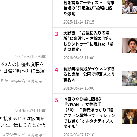
気を誇るアーティスト 高市
首相の“洋服選び”投稿に怒
り爆発
2025/11/24 17:15
大野智 “お気に入りの場
演
所”に出没し…左腕の“びっ
しりタトゥー”に現れた「驚
きの異変」
2021/03/19 06:00
2026/08/08 11:00
する2人の俳優も度肝を
菅野美穂長男がイケメンすぎ
・日曜21時〜）に出演
ると話題 公園で堺雅人より
を教えてくれましたー
有名人
はるか
#柄本佑
#溝端淳平
なほうがいいと考える
2018/05/24 16:00
《目のやり場に困る》
『VIVANT』女性歌手
（30） “胸元ぽっかり”服
2019/05/31 11:00
にファン騒然…ファッション
と接するときは仮面を
でも貫く“オルタナティブス
いと、伝わり方とか怖
タイル”
会』（東海テレビ制作
#フジテレビ
#溝端淳平
2026/08/07 17:10