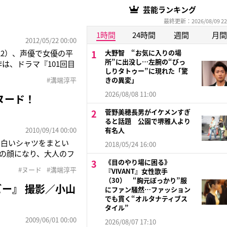
芸能ランキング
最終更新：2026/08/09 22
1時間
24時間
週間
月間
2012/05/22 00:00
22）、声優で女優の平
大野智 “お気に入りの場
所”に出没し…左腕の“びっ
は、ドラマ『101回目
しりタトゥー”に現れた「驚
年が精霊の宿ったぬい
#溝端淳平
きの異変」
は何か、男の人はなぜ浮
2026/08/08 11:00
ヌード！
菅野美穂長男がイケメンすぎ
ると話題 公園で堺雅人より
2010/09/14 00:00
有名人
だ白いシャツをまとい
2018/05/24 16:00
の顔になり、大人のフ
《目のやり場に困る》
です！！」と語る21
#ヌード
#溝端淳平
『VIVANT』女性歌手
JIKA）
（30） “胸元ぽっかり”服
ー』 撮影／小山
にファン騒然…ファッション
でも貫く“オルタナティブス
タイル”
2009/06/01 00:00
2026/08/07 17:10