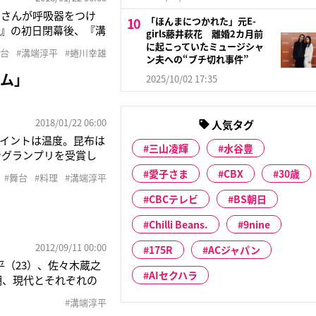
川さんが呼吸器をつけ
「ほんまにつかれた」元E-
シ』の初日閉幕後、『溝
girls藤井萩花 離婚2カ月前
う語るのは、ジュノ
に起こっていたミュージシャ
舞台
#溝端淳平
#蜷川幸雄
ューして12年目の俳
ン夫への“ブチ切れ事件”
ーム」
2025/10/02 17:35
2018/01/22 06:00
人気タグ
イントは温度。昆布は
三山凌輝
水谷豊
でグランプリを受賞し
外な一面に思わず和ん
愛子さま
CBX
30歳
#舞台
#料理
#溝端淳平
換。最近、自販機で売
CBCテレビ
BS朝日
Chilli Beans.
9nine
2012/09/11 00:00
175R
ACジャパン
（23）、佐々木蔵之
AIセクハラ
期、現代とそれぞれの
語。『現代の20代』を
#溝端淳平
われるよう精いっぱい