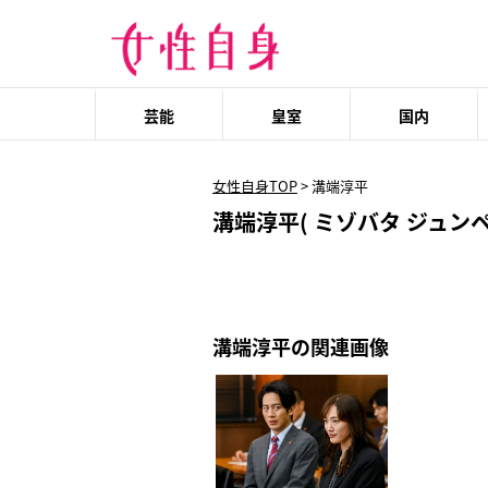
芸能
皇室
国内
女性自身TOP
>
溝端淳平
溝端淳平( ミゾバタ ジュンペ
溝端淳平の関連画像