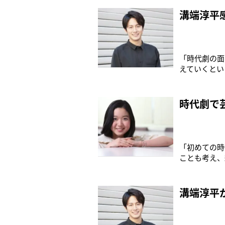
／フジテレビ
となると実に
溝端淳平
「時代劇の面
えていくとい
も、舞台『魔
年末から全国
の土方歳三を
時代劇で
「初めての時
ことも考え、
役でしたが、
（笑）」そう
町スバル座ほ
溝端淳平