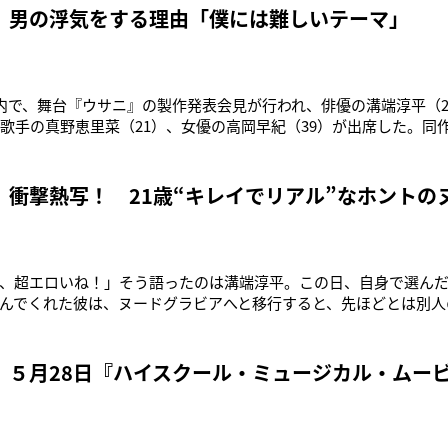
と話した。同
 男の浮気をする理由「僕には難しいテーマ」
都内で、舞台『ウサニ』の製作発表会見が行われ、俳優の溝端淳平（
、歌手の真野恵里菜（21）、女優の高岡早紀（39）が出席した。同作
』などの人気脚本家・野島伸司氏（49）の初舞台作品。一人の青
ゾの美女との間で揺れ動く純愛物語。主演の溝端は「真実の愛と
という、
 衝撃熱写！ 21歳“キレイでリアル”なホントの
、超エロいね！」そう語ったのは溝端淳平。この日、自身で選ん
んでくれた彼は、ヌードグラビアへと移行すると、先ほどとは別人
ちだした……。「僕はいっつもヌードですよ。飾るとかできないん
戦した“キレイでリアル”なヌード姿を、本誌で独占公開！（撮影／HI
 ５月28日『ハイスクール・ミュージカル・ムービ