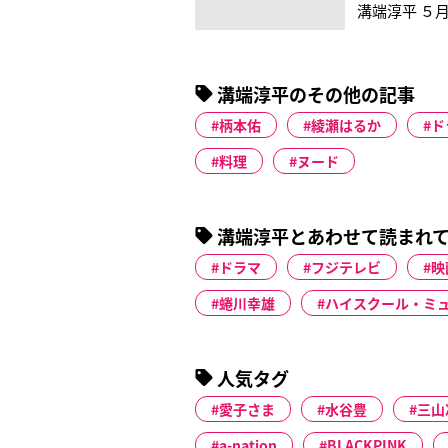
溝端淳平 ５
溝端淳平のその他の記事
柄本佑
綾瀬はるか
ド
料理
ヌード
溝端淳平とあわせて読まれ
ドラマ
フジテレビ
映
蜷川幸雄
ハイスクール・ミ
人気タグ
愛子さま
水谷豊
三山
a-nation
BLACKPINK