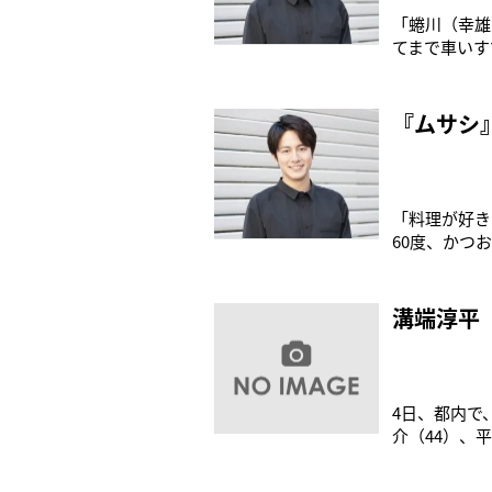
「蜷川（幸雄
てまで車いす
端で正解だっ
ン・スーパー
優・溝端淳平
『ムサシ
「料理が好き
60度、かつ
たのをきっか
でしまう。「
ってる『だし
溝端淳平
4日、都内で
介（44）、
時代に20代
演じる溝端は