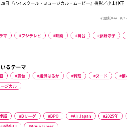
月28日『ハイスクール・ミュージカル・ムービー』撮影／小山伸正
#溝端淳平
#ハ
ラマ
フジテレビ
映画
舞台
藤野涼子
ているテーマ
画
舞台
綾瀬はるか
料理
ヌード
柄
ュージカル
凌輝
Bリーグ
BPO
Air Japan
2025年
8番出口
Aqua Timez