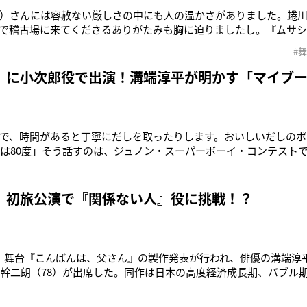
）さんには容赦ない厳しさの中にも人の温かさがありました。蜷
で稽古場に来てくださるありがたみも胸に迫りましたし。『ムサ
たな』という言葉のうれしかったこと！ あの経験は宝物です」こ
#
ボーイ・コンテストでグランプリを受賞したのをきっかけに、デビ
（28）。現在は、故・井
』に小次郎役で出演！溝端淳平が明かす「マイブ
で、時間があると丁寧にだしを取ったりします。おいしいだしのポ
おは80度」そう話すのは、ジュノン・スーパーボーイ・コンテスト
けに、デビューして12年目の溝端淳平（28）。イケメン俳優の意
誰かのためというわけじゃないので、料理はのんびりといい気分転
道楽』を試してみ
 初旅公演で『関係ない人』役に挑戦！？
、舞台『こんばんは、父さん』の製作発表が行われ、俳優の溝端淳平
平幹二朗（78）が出席した。同作は日本の高度経済成長期、バブル
を過ごした3人の男性の、生きざまと互いのかかわり合いを描いた物
、「僕でいいのかな、と緊張しています。『一番成長したね』と言