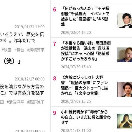
放連続ドラマだが、主演
「何があったんだ」“王子様
俳優”千葉雄大 イベントで
披露した“激変姿”にSNS衝
撃
2019/01/21 11:00
2026/03/04 16:20
いるうえで、歴史を伝
29）。昨年だけで
「本当なら酷い話」黒田勇樹
3』で主演。そして、
が離婚報告 過去の“意味深
#映画
#舞台
#溝端淳平
優が演じてきた新選組
投稿”にネット心配「絶望感
がすごかったろうな」
に（笑）」
2024/07/30 15:40
《左腕にびっしり》大野
2018/12/17 06:00
智 “絵柄の意味”にファン
役を演じながら方言の
騒然…“巨大タトゥー”に描
っこ』では青森弁を話す
かれた「7文字の言葉」
を話す役が多いです
2026/07/09 15:25
映画
#溝端淳平
#藤野涼子
12月15日より有楽
小川雅代明かす“毒母”から
の自立、いまだに母と顔合わ
せず
2018/11/18 11:00
2018/01/22 06:00