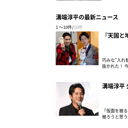
溝端淳平の最新ニュース
1 ～10件/
10件
『天国と
巧みな“入れ
抜かれた！ 
の溝端淳平（
ー。■溝端淳
ゆとり世代）
溝端淳平
「仮面を被る
被ろうと思う
いなあと思っ