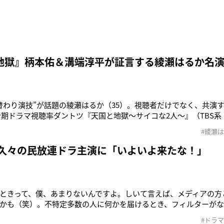
地獄』柄本佑＆溝端淳平が証言する綾瀬はるか名
替わり演技”が話題の綾瀬はるか（35）。視聴者だけでなく、共演
今期ドラマ視聴率ダントツ『天国と地獄〜サイコな2人〜』（TBS系
31）と柄本佑（34）が、綾瀬の名演ぶりを証言＆今後の見どころ
#綾瀬
平（八巻英雄役・警視庁捜査一課の刑事で彩子の相棒。仕事は楽
【名演1】
 久々の民放連ドラ主演に「いよいよ来たな！」
ときって、僕、あまりないんですよ。しいて言えば、メディアの方
かも（笑）。不特定多数の人に何かを届けるとき、フィルターがな
て」そう話すのは、6月1日スタートのオトナの土ドラ『仮面同窓
#ドラマ