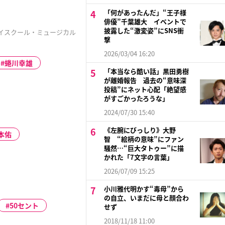
「何があったんだ」“王子様
俳優”千葉雄大 イベントで
披露した“激変姿”にSNS衝
イスクール・ミュージカル
撃
2026/03/04 16:20
蜷川幸雄
「本当なら酷い話」黒田勇樹
が離婚報告 過去の“意味深
投稿”にネット心配「絶望感
がすごかったろうな」
2024/07/30 15:40
《左腕にびっしり》大野
本佑
智 “絵柄の意味”にファン
騒然…“巨大タトゥー”に描
かれた「7文字の言葉」
2026/07/09 15:25
小川雅代明かす“毒母”から
の自立、いまだに母と顔合わ
50セント
せず
2018/11/18 11:00