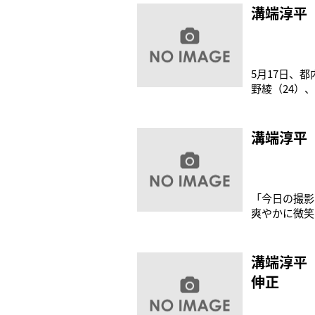
頑張りたい」
溝端淳平
5月17日、
野綾（24）
のプロポーズ
ぐるみと、ナ
気をするのか
溝端淳平
「今日の撮影
爽やかに微笑
ェロモンを放
歳の溝端が挑
溝端淳平
伸正