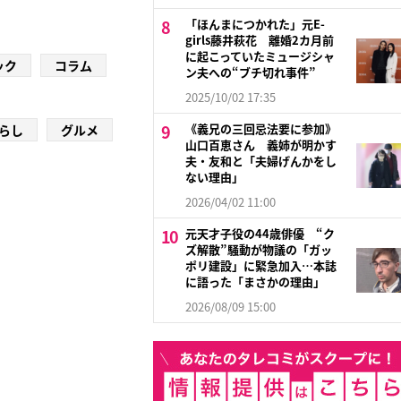
「ほんまにつかれた」元E-
girls藤井萩花 離婚2カ月前
に起こっていたミュージシャ
ック
コラム
ン夫への“ブチ切れ事件”
2025/10/02 17:35
《義兄の三回忌法要に参加》
らし
グルメ
山口百恵さん 義姉が明かす
夫・友和と「夫婦げんかをし
ない理由」
2026/04/02 11:00
元天才子役の44歳俳優 “ク
ズ解散”騒動が物議の「ガッ
ポリ建設」に緊急加入…本誌
に語った「まさかの理由」
2026/08/09 15:00