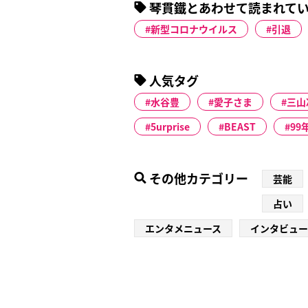
琴貫鐵とあわせて読まれて
新型コロナウイルス
引退
人気タグ
水谷豊
愛子さま
三山
5urprise
BEAST
99
その他カテゴリー
芸能
占い
エンタメニュース
インタビュー