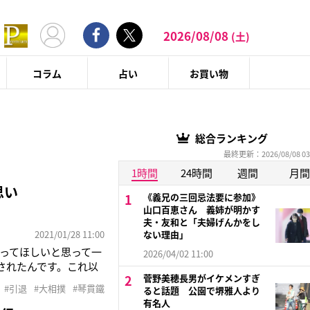
2026/08/08
(土)
コラム
占い
お買い物
総合ランキング
最終更新：2026/08/08 03
1時間
24時間
週間
月間
思い
《義兄の三回忌法要に参加》
山口百恵さん 義姉が明かす
夫・友和と「夫婦げんかをし
2021/01/28 11:00
ない理由」
ってほしいと思って一
2026/04/02 11:00
されたんです。これ以
菅野美穂長男がイケメンすぎ
することにしまし
#引退
#大相撲
#琴貫鐵
ると話題 公園で堺雅人より
のTwitter。柳原
有名人