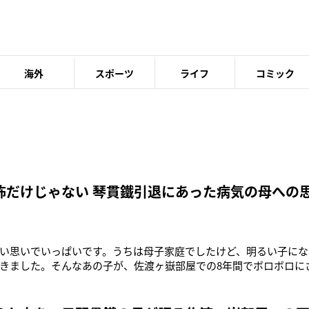
海外
スポーツ
ライフ
コミック
怖だけじゃない 琴貫鐵引退にあった病気の母への
い思いでいっぱいです。うちは母子家庭でしたけど、明るい子にな
きました。そんなあの子が、佐渡ヶ嶽部屋での8年間でボロボロに
うな目に遭う人が出てきてほしくない。そう思って今回、お話し
るのは、引退した琴貫鐡こと柳原大将さん（22）の母だ。発端は1月9日
稿したのだ。《今