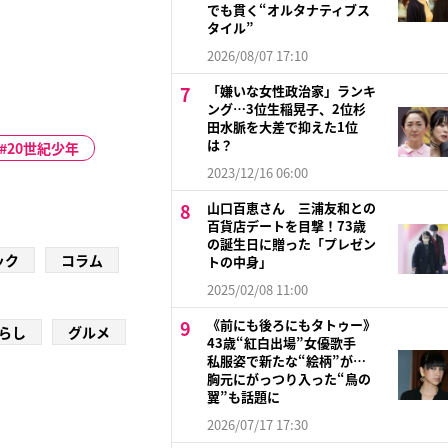
でも貫く“オルタナティブス
タイル”
2026/08/07 17:10
「嫌いな女性政治家」ランキ
ング…3位生稲晃子、2位杉
田水脈を大差で抑えた1位
は？
20世紀少年
2023/12/16 06:00
山口百恵さん 三浦友和との
百貨店デートを目撃！73歳
の誕生日に贈った「プレゼン
ック
コラム
トの中身」
2025/02/08 11:00
《前にも後ろにもタトゥー》
らし
グルメ
43歳“紅白出場”女優歌手
私服姿で新たな“絵柄”が…
胸元にがっつり入った“鳥の
翼”も話題に
2026/07/17 17:30