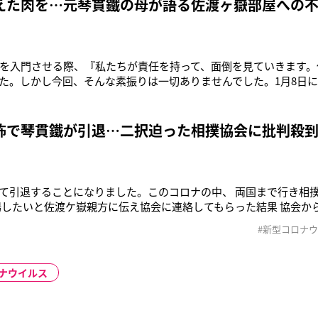
えた肉を…元琴貫鐵の母が語る佐渡ヶ嶽部屋への
を入門させる際、『私たちが責任を持って、面倒を見ていきます。
た。しかし今回、そんな素振りは一切ありませんでした。1月8日
、『本日で引退となりました』と一方的に告げるだけ。何を聞いて
張りでした。そして翌日になるとすぐさま断髪式を行い、切り捨
す。親方は、大将が心
怖で琴貫鐵が引退…二択迫った相撲協会に批判殺
て引退することになりました。このコロナの中、 両国まで行き相
場したいと佐渡ケ嶽親方に伝え協会に連絡してもらった結果 協会か
われたらしく 出るか辞めるかの選択肢しか無く 自分の体が大事な
#新型コロナ
月9日、こうTwitterで引退を表明したのは佐渡ケ嶽部屋に所属す
くツイートで「
ナウイルス