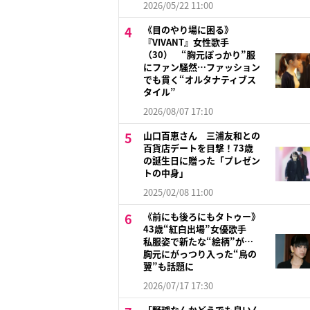
2026/05/22 11:00
《目のやり場に困る》
『VIVANT』女性歌手
（30） “胸元ぽっかり”服
にファン騒然…ファッション
でも貫く“オルタナティブス
タイル”
2026/08/07 17:10
山口百恵さん 三浦友和との
百貨店デートを目撃！73歳
の誕生日に贈った「プレゼン
トの中身」
2025/02/08 11:00
《前にも後ろにもタトゥー》
43歳“紅白出場”女優歌手
私服姿で新たな“絵柄”が…
胸元にがっつり入った“鳥の
翼”も話題に
2026/07/17 17:30
「野球なんかどうでも良いん