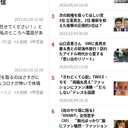
不信
2018/05/24 16:00
次の政権を取ってほしい党
2021/01/28 11:00
3位 立憲民主、2位 維新を抑
えた衝撃の圧倒的1位は？
任せてください！』と
に私のところへ電話があ
2023/12/03 06:00
も、『決まったことな
#引退
#大相撲
#琴貫鐵
山口百恵さん GWに長男夫
てるようにあの子を追
妻＆孫との初海外旅行！訪れ
到
たアイドル時代から愛する
「思い出のリゾート」
2026/05/22 11:00
2021/01/10 22:00
撲を取るのはさすがに
「きわどくて心配」TWICE・
モモ “両脇丸見え”ファッ
らコロナが怖いで休場
ションにファン沸騰…“だら
ので」大相撲初場所を
ウイルス
#大相撲
#琴貫鐵
しない”ドレスも話題
る序二段の琴貫鐵
2026/06/04 16:20
《目のやり場に困る》
『VIVANT』女性歌手
（30） “胸元ぽっかり”服
にファン騒然…ファッション