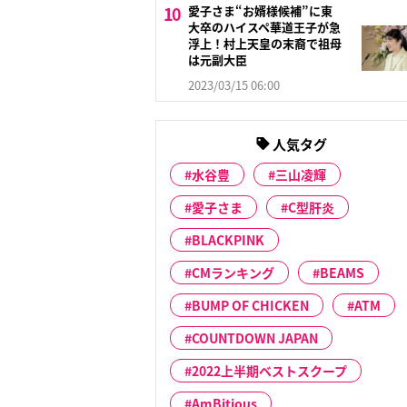
愛子さま“お婿様候補”に東
大卒のハイスペ華道王子が急
浮上！村上天皇の末裔で祖母
は元副大臣
2023/03/15 06:00
人気タグ
水谷豊
三山凌輝
愛子さま
C型肝炎
BLACKPINK
CMランキング
BEAMS
BUMP OF CHICKEN
ATM
COUNTDOWN JAPAN
2022上半期ベストスクープ
AmBitious