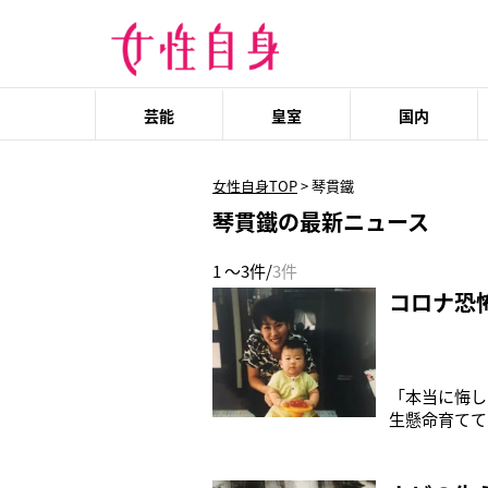
芸能
皇室
国内
女性自身TOP
>
琴貫鐵
琴貫鐵の最新ニュース
1 ～3件/
3件
コロナ恐
「本当に悔し
生懸命育てて
上、息子のよ
た……」と語
さんがこう投