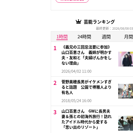
芸能ランキング
最終更新：2026/08/08 03
1時間
24時間
週間
月間
《義兄の三回忌法要に参加》
山口百恵さん 義姉が明かす
夫・友和と「夫婦げんかをし
ない理由」
2026/04/02 11:00
菅野美穂長男がイケメンすぎ
ると話題 公園で堺雅人より
有名人
2018/05/24 16:00
山口百恵さん GWに長男夫
妻＆孫との初海外旅行！訪れ
たアイドル時代から愛する
「思い出のリゾート」