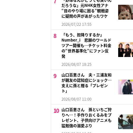
だろうな」元NHK女性アナ
“目のやり場に困る”観戦姿
に疑問の声があがったワケ
2026/07/22 17:55
「もう、担降りするか」
Number_i 悲願のワールド
ツアー開催も…チケット料金
の“世界基準化”にファン反
発
2026/08/07 18:25
山口百恵さん 夫・三浦友和
が親友の認知症にショック…
支えに孫と贈る「プレゼン
ト」
2026/08/07 11:00
山口百恵さん 孫といちご狩
りへ…！手作りおくるみをプ
レゼント、子供向けアニメも
猛勉強の溺愛ぶり