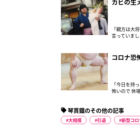
カビの生
「親方は大将
言っていまし
ったのですが
ので』の一点
い出したので
コロナ恐
「今日を持っ
怖いので 休
は無理だと言
目前とした1
琴貫鐵のその他の記事
（22）。続
大相撲
引退
新型コロ