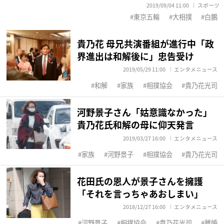
2019/09/04 11:00
スポーツ
東京五輪
大相撲
白鵬
貴乃花 母兄共演番組が進行中「政
界進出は和解後に」忠告受け
2019/05/29 11:00
エンタメニュース
和解
家族
相撲協会
貴乃花光司
河野景子さん「姑意識なかった」
貴乃花氏和解の母に仰天発言
2019/03/27 16:00
エンタメニュース
家族
河野景子
相撲協会
貴乃花光司
花田氏の恩人が景子さんを擁護
「それを言っちゃあおしまい」
2018/12/27 16:00
エンタメニュース
河野景子
相撲協会
貴乃花光司
離婚