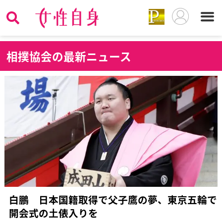
相
撲協会の最新ニュース
白鵬 日本国籍取得で父子鷹の夢、東京五輪で
開会式の土俵入りを