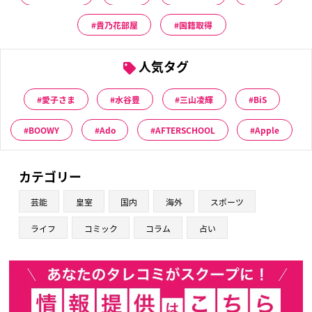
貴乃花部屋
国籍取得
人気タグ
愛子さま
水谷豊
三山凌輝
BiS
BOOWY
Ado
AFTERSCHOOL
Apple
カテゴリー
芸能
皇室
国内
海外
スポーツ
ライフ
コミック
コラム
占い