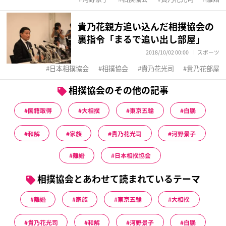
貴乃花親方追い込んだ相撲協会の
裏指令「まるで追い出し部屋」
2018/10/02 00:00
スポーツ
日本相撲協会
相撲協会
貴乃花光司
貴乃花部屋
相撲協会のその他の記事
国籍取得
大相撲
東京五輪
白鵬
和解
家族
貴乃花光司
河野景子
離婚
日本相撲協会
相撲協会とあわせて読まれているテーマ
離婚
家族
東京五輪
大相撲
貴乃花光司
和解
河野景子
白鵬