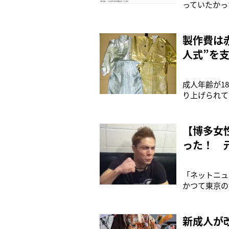
っていたかっ
ジオネラ属菌
型の循環浴槽
リットルあたり
製作費は
人式”を
成人年齢が1
り上げられて
だろうか。今
ガー柄の袴姿
でも報じられ
【博多女
った！ 
「ネットニュ
かつて東京の
時38）が刺
時期があると
うJR博多駅
新成人が