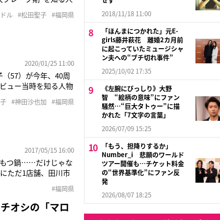
た人で、いつも『聖子
2018/11/18 11:00
イドル
#松田聖子
#福岡県
聖子の3期後輩である
「ほんまにつかれた」元E-
girls藤井萩花 離婚2カ月前
に起こっていたミュージシャ
ン夫への“ブチ切れ事件”
2020/01/25 11:00
2025/10/02 17:35
（57）が今年、40周
デビュー当時を知る人物
《左腕にびっしり》大野
」そう語るのは、松田聖
智 “絵柄の意味”にファン
聖子
#神田沙也加
#福岡県
gekkle』プロデュ
騒然…“巨大タトゥー”に描
かれた「7文字の言葉」
2026/07/09 15:25
「もう、担降りするか」
2017/05/15 16:00
Number_i 悲願のワールド
もつ鍋……だけじゃな
ツアー開催も…チケット料金
にただ1店舗、田川市
の“世界基準化”にファン反
発
962年に誕生。商品名
#福岡県
ストリアのチロル州か
2026/08/07 18:25
イチオシの「マロ