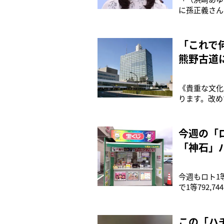
に孫正義さん
ビ系）にMC
メントで、地
た連続テレビ
「これで
熊野古道
《貴重な文化
ります。改め
有形文化財を
にある「旧上
ラを支える三
今週の「
「神石」
今週もロト1
で1等792,
せんの第557
エピソードを
この「ハ