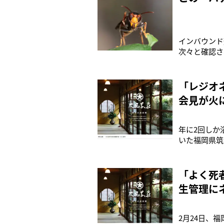
インバウンド
次々と確認さ
係者は気が休
学）もそのひ
です」と警鐘
「レジオ
会見が火
年に2回しか
いた福岡県筑
広げている。
う定められて
の結果、基準
「よく死
生管理に
2月24日、