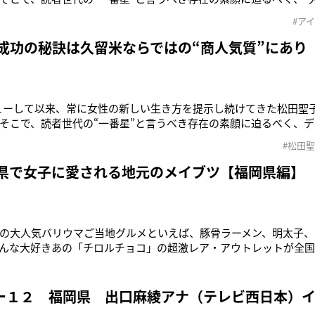
た。「当時の私のチーフマネージャーが、かつて聖子さんを担当し
#ア
チオシではなかったけど、才能がすごかった』と言っていました」
（52）は
 成功の秘訣は久留米ならではの“商人気質”にあり
ビューして以来、常に女性の新しい生き方を提示し続けてきた松田聖子
そこで、読者世代の“一番星”と言うべき存在の素顔に迫るべく、
。「松田聖子の成功の秘密は、実は久留米人の気質にあるんです
#松田
福岡県久留米市の人なら誰もが知るタウン誌（「月刊くるめ」改め）『
周一さ
府県で女子に愛される地元のメイブツ【福岡県編】
の大人気バリウマご当地グルメといえば、豚骨ラーメン、明太子、
んな大好きあの「チロルチョコ」の超激レア・アウトレットが全国
そもチロルチョコは田川市にある松尾製菓の2代目社長が考案し、1
は松尾社長がチョコレートを作るにあたり、ブランド名としてオー
たそう。このアウ
ー１２ 福岡県 出口麻綾アナ（テレビ西日本）