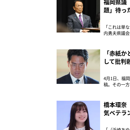
福岡県議
題」待っ
「これは単な
内勇夫県議会
す」そう語る
じた、現職福
議と江藤秀之
「赤紙か
して批判
4月1日、福
稿。その一方
衛官募集事務
情報は、募集
月1日までに
橋本環奈
気ベテラ
「（浜崎あゆ