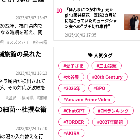
「ほんまにつかれた」元E-
girls藤井萩花 離婚2カ月前
2023/07/07 15:47
に起こっていたミュージシャ
022年、福岡県内で
ン夫への“ブチ切れ事件”
になる時期を迎え、関
2025/10/02 17:35
上野高敏准教授（昆虫
岡県
#スズメバチ
#外来種
とも十分考えられるの
老舗旅館の呆れた
人気タグ
愛子さま
三山凌輝
2023/03/01 18:13
水谷豊
20th Century
オネラ属菌が検出されて
が、その対応が波紋を
2026年
BPO
業を週1回以上行うよ
#温泉
#福岡県
#旅館
Amazon Prime Video
ていなかったという。そ
の細菌…杜撰な衛
ChatGPT
CMランキング
7ORDER
2027年問題
2023/02/24 17:10
AKIRA
場の湯の入れ替えを行