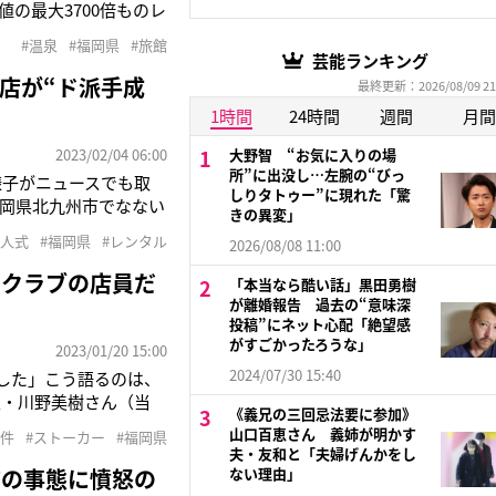
の最大3700倍ものレ
岡県の条例では連日使用
#温泉
#福岡県
#旅館
以上行い、塩素濃度を1
芸能ランキング
店が“ド派手成
最終更新：2026/08/09 21
1時間
24時間
週間
月間
2023/02/04 06:00
大野智 “お気に入りの場
所”に出没し…左腕の“びっ
様子がニュースでも取
しりタトゥー”に現れた「驚
福岡県北九州市でなない
きの異変」
ぐるみを乗せた全身タイ
成人式
#福岡県
#レンタル
2026/08/08 11:00
り上がる姿がニュース
」クラブの店員だ
「本当なら酷い話」黒田勇樹
が離婚報告 過去の“意味深
投稿”にネット心配「絶望感
がすごかったろうな」
2023/01/20 15:00
2024/07/30 15:40
ました」こう語るのは、
性・川野美樹さん（当
《義兄の三回忌法要に参加》
者と一緒に働いていた
山口百恵さん 義姉が明かす
事件
#ストーカー
#福岡県
は、多くの人が行き交
夫・友和と「夫婦げんかをし
前の事態に憤怒の
ない理由」