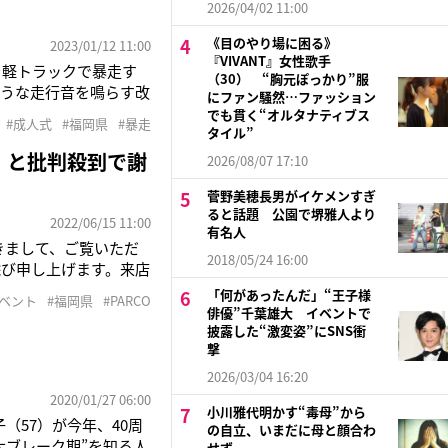
2026/04/02 11:00
《目のやり場に困る》
2023/01/12 11:00
『VIVANT』女性歌手
を軽トラックで暴走す
（30） “胸元ぽっかり”服
ような走行音を鳴らす改
にファン騒然…ファッション
！」などと大声を上げ
でも貫く“オルタナティブス
#成人式
#福岡県
#暴走
かれ、装飾が施された
タイル”
」と批判殺到で謝
2026/08/07 17:10
菅野美穂長男がイケメンすぎ
ると話題 公園で堺雅人より
2022/06/15 11:00
有名人
きまして、ご覧いただ
2018/05/24 16:00
詫び申し上げます。来店
作品・展示等に対して
「何があったんだ」“王子様
イベント
#福岡県
#PARCO
う謝罪したのは福岡
俳優”千葉雄大 イベントで
披露した“激変姿”にSNS衝
撃
2026/03/04 16:20
2020/01/27 06:00
小川雅代明かす“毒母”から
（57）が今年、40周
の自立、いまだに母と顔合わ
大ブレーク期”を知る人
せず