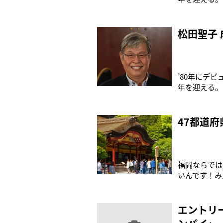
物に話を聞い
は事務所のイ
桑田靖子さん
松田聖子
’80年にデ
年を迎える。
に話を聞いた
子の出身地、
ーサー・天野
47都道
福岡ならでは
いんです！み
にある！そも
の「チロル」
ら名付けられ
エントリ