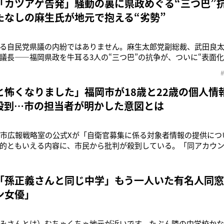
「カツアゲ告発」騒動の裏に県政めぐる“三つ巴”
たなしの麻生氏が地元で抱える“劣勢”
る自民党県議の内紛ではありません。麻生太郎党副総裁、武田良
議長――福岡県政を牛耳る3人の“三つ巴”の抗争が、ついに“表面化
のは福岡県のベテラン自民党県議である。発端となったのは、西日
岡県議による告発だった。告発に踏み切ったのは、元自民党の吉
県議だ。吉松県議は7日
と怖くなりました」福岡市が18歳と22歳の個人情
殺到…市の担当者が明かした意図とは
岡市広報戦略室の公式Xが「自衛官募集に係る対象者情報の提供につ
的ともいえる内容に、市民から批判が殺到している。「同アカウン
のため、令和8年度に18歳、22歳になる方の氏名と住所の情報を
案内配付にのみ使用されますが、個人情報の提供を望まない方は、
行ってください。
「孫正義さんと同じ中学」もう一人いた有名人同
ン女優」
みさんとは）むちゃくちゃ地元が近いです。たぶん隣の中学校か