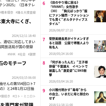
《目のやり場に困る》
ン2025』（日本テレ
『VIVANT』女性歌手
6）の映像紹介後のコ
（30） “胸元ぽっかり”服
#橋本環奈
#踊る大捜査線
末までヒロインを務め
にファン騒然…ファッション
でも貫く“オルタナティブス
は東大寺にくぎ、
タイル”
2026/08/07 17:10
2024/12/11 18:40
菅野美穂長男がイケメンすぎ
、適切に対応してまい
ると話題 公園で堺雅人より
福岡放送局が国の登録
有名人
したのは福岡県福津市
2018/05/24 16:00
#NHK
#社会
#謝罪
ス番組のロケで、カメ
石のモチーフ
「何があったんだ」“王子様
俳優”千葉雄大 イベントで
披露した“激変姿”にSNS衝
撃
2024/03/15 06:00
2026/03/04 16:20
抽せんの第554回ロト7
の）と24年1月12日抽
小川雅代明かす“毒母”から
センター」の奇跡の億招き
の自立、いまだに母と顔合わ
#億招き
#ロト・ミニロト
田園地帯が
せず
撃を専門家が警鐘
2018/11/18 11:00