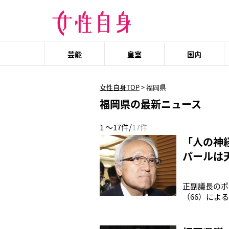
芸能
皇室
国内
女性自身TOP
>
福岡県
福岡県の最新ニュース
1 ～17件/
17件
「人の神
パールは
中の“無
正副議長のポ
（66）によ
の“ドン”と
のガイドライ
松氏と江藤氏