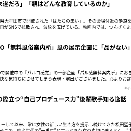
未遂だろ」「親はどんな教育しているのか」
岡県大牟田市で開催された「はたちの集い」。その会場付近の歩道
画がSNSで拡散され、波紋を広げている。動画内では、つんざく
ラックに乗り込んだ派手な衣装の男性数人が「どけーっ！ おらっ
っ込む様子が映されていた。でかでかと「祝」などとスプレーで書
前方部分には、かす
RCO「無料風俗案内所」風の展示企画に「品がない
COで開催中の『パルコ感覚』の一部企画「パル感無料案内所」にお
快な気持ちにさせてしまう表現・演出がございました。心よりお
だけでなく、本企画にご賛同ご参加いただいたすべてのみなさまと
#
けていたことを痛感いたしております》6月14日、公式SNSでこ
開催中のイベント「
の際立つ“自己プロデュース力”後輩歌手知る逸話
ビューして以来、常に女性の新しい生き方を提示し続けてきた松田聖子
そこで、読者世代の“一番星”と言うべき存在の素顔に迫るべく、“