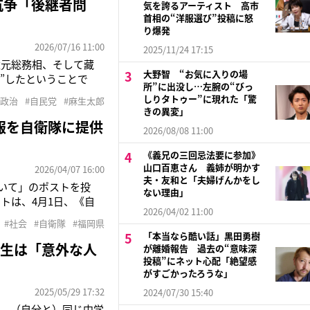
抗争「後継者問
気を誇るアーティスト 高市
首相の“洋服選び”投稿に怒
り爆発
2026/07/16 11:00
2025/11/24 17:15
太元総務相、そして藏
大野智 “お気に入りの場
”したということで
所”に出没し…左腕の“びっ
本新聞が7月5日に報
しりタトゥー”に現れた「驚
#政治
#自民党
#麻生太郎
松源昭（もとあき）県
きの異変」
報を自衛隊に提供
2026/08/08 11:00
《義兄の三回忌法要に参加》
山口百恵さん 義姉が明かす
2026/04/07 16:00
夫・友和と「夫婦げんかをし
いて」のポストを投
ない理由」
トは、4月1日、《自
2026/04/02 11:00
、自衛隊に提供します。
#社会
#自衛隊
#福岡県
除外申請の手続きを6
「本当なら酷い話」黒田勇樹
窓生は「意外な人
が離婚報告 過去の“意味深
投稿”にネット心配「絶望感
がすごかったろうな」
2025/05/29 17:32
2024/07/30 15:40
な、（自分と）同じ中学