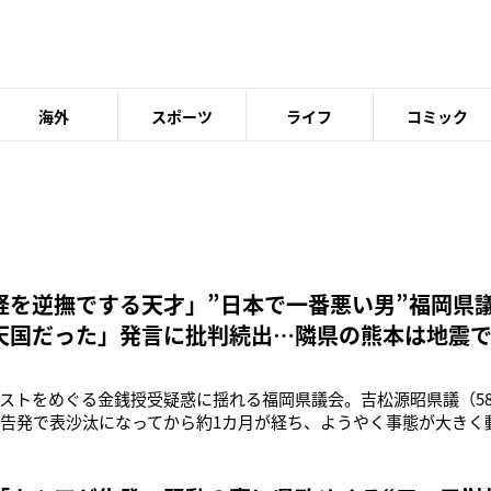
海外
スポーツ
ライフ
コミック
経を逆撫でする天才」”日本で一番悪い男”福岡県
天国だった」発言に批判続出…隣県の熊本は地震
神経”ぶり
ストをめぐる金銭授受疑惑に揺れる福岡県議会。吉松源昭県議（5
る告発で表沙汰になってから約1カ月が経ち、ようやく事態が大きく
呼ばれる自民党県議団所属の蔵内勇夫議長（72）は8月5日、記者団
ンに基づく第三者委員会の設置に至る経緯を説明したのだ。ある
は'20年にそれぞ