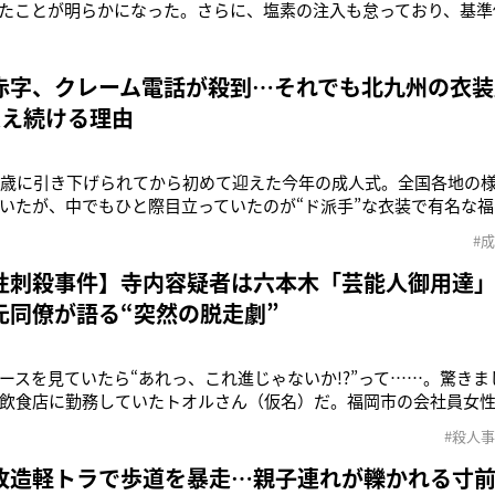
たことが明らかになった。さらに、塩素の注入も怠っており、基準値
が検出されていたことも報じられた。「朝日新聞」によると、福
は、「完全換水」と呼ばれるすべての湯を取り替える作業を週1回
0.4ミリ
赤字、クレーム電話が殺到…それでも北九州の衣装
支え続ける理由
8歳に引き下げられてから初めて迎えた今年の成人式。全国各地の
いたが、中でもひと際目立っていたのが“ド派手”な衣装で有名な
年も北九州市の成人式会場では、両肩にホワイトタイガーのぬい
#
の男性、肩を出した花魁姿や人力車に乗って登場する女性などが盛
ていた。そんな北九
性刺殺事件】寺内容疑者は六本木「芸能人御用達
元同僚が語る“突然の脱走劇”
ースを見ていたら“あれっ、これ進じゃないか!?”って……。驚き
飲食店に勤務していたトオルさん（仮名）だ。福岡市の会社員女
殺された事件で逮捕された寺内進容疑者（31）。トオルさんは容疑
#殺人
いう。「事件発生から二日後の1月18日に逮捕された寺内容疑者に
近くの繁華街で
改造軽トラで歩道を暴走…親子連れが轢かれる寸