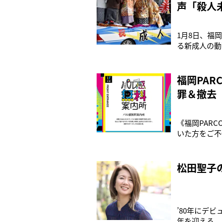
声「殺人
1月8日、福
る新成人の動
造された軽ト
て、歩道に突
軽トラックの
福岡PA
罪＆撤去
《福岡PAR
いた方をご不
されるお客様
も、配慮に欠
PARCO。
松田聖子
’80年にデ
年を迎える。