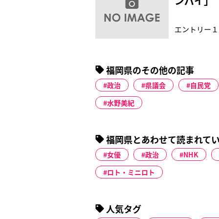
ンパイ」
エントリー１
福岡県のその他の記事
政治
県議会
自民党
水野美紀
福岡県とあわせて読まれて
女優
政治
NHK
ロト・ミニロト
人気タグ