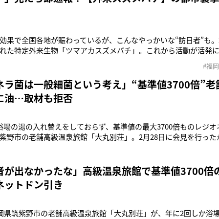
効果で全国各地が賑わっているが、こんなやっかいな“訪日者”も。2
れた特定外来生物「ツマアカスズメバチ」。これから活動が活発
まらない。ツマアカスズメバチの調査を続ける九州大学大学院の
#福
とり。「今年、あなたの町に、ツマアカスズメバチが巣を作るこ
を鳴らす。（以下、「」
ネラ菌は一般細菌という考え」“基準値3700倍”
に油…取材も拒否
浴場の湯の入れ替えをしておらず、基準値の最大3700倍ものレジ
紫野市の老舗高級温泉旅館「大丸別荘」。2月28日に会見を行った
福岡県の条例では、すべての湯を取り換える「完全換水」という作
いるが、大丸別荘は19年12月以降、完全換水を年2回しか実施し
値の370
者が出なかったな」高級温泉旅館で基準値3700倍
ネットドン引き
福岡県筑紫野市の老舗高級温泉旅館「大丸別荘」が、年に2回しか浴