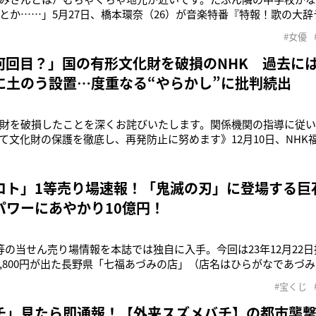
とか……」5月27日、橋本環奈（26）が音楽特番『特報！歌の大辞テ
として出演。“平成12年6月のヒット曲”として流れた浜崎あゆみ（4
#女優
元・福岡の意外な交友関係を明かしたのだ。「橋本さんが今年3月
小説『
何回目？」国の有形文化財を破損のNHK 過去に
に土のう設置…度重なる“やらかし”に批判続出
財を破損したことを深くお詫びいたします。関係機関の指導に従い
て文化財の保護を徹底し、再発防止に努めます》12月10日、NHK
破損したことを明らかにし、冒頭のように謝罪した。事案が発生
妻家住宅（津屋崎千軒民俗館 藍の家）」で、同局によるとニュー
脚の一部を誤って窓
ロト」1等売り場速報！「鬼滅の刃」に登場する巨
パワーにあやかり10億円！
等の当せん売り場情報を本誌では独自に入手。今回は23年12月22日
744,800円が出た長野県「七福あづみの店」（店名はひらがなであづみ
回ロト7で1等1,000,000,000円が出た福岡県「糸島神在チャンス
#宝くじ
紹介しよう。「七福あづみの店」は雄大な北アルプスとのどかな
チ」見たら即通報！【外来スズメバチ】の都市襲