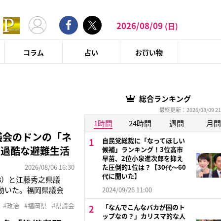
2026/08/09
(日)
コラム
占い
お買い物
総合ランキング
最終更新：2026/08/09 21
1時間
24時間
週間
月間
議会のドンの「ネ
自民党総裁に「なってほしい
で過酷な避難生活
候補」ランキング！3位高市
早苗、2位小泉進次郎を抑え
2026/08/06 16:30
た圧倒的1位は？【30代〜60
代に聞いた】
8）と江藤秀之県議
動いた。福岡県議会
2024/09/26 11:00
の取材に応じ、日弁連
#政治
#福岡県
#県議会
「なんでこんなバカが国のト
政治部記者は言う。「吉
ップなの？」カリスマ的な人