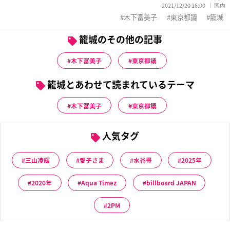
2021/12/20 16:00
国内
木下富美子
東京都議
籠城
籠城のその他の記事
木下富美子
東京都議
籠城とあわせて読まれているテーマ
木下富美子
東京都議
人気タグ
三山凌輝
愛子さま
水谷豊
2025年
2020年
Aqua Timez
billboard JAPAN
2PM