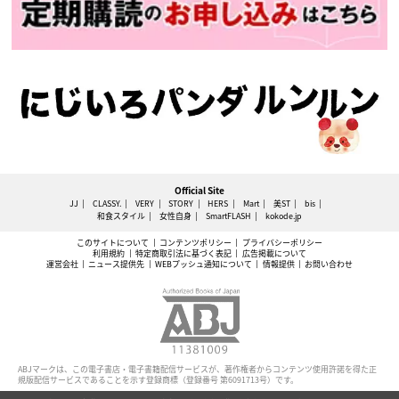
Official Site
JJ
CLASSY.
VERY
STORY
HERS
Mart
美ST
bis
和食スタイル
女性自身
SmartFLASH
kokode.jp
このサイトについて
コンテンツポリシー
プライバシーポリシー
利用規約
特定商取引法に基づく表記
広告掲載について
運営会社
ニュース提供先
WEBプッシュ通知について
情報提供
お問い合わせ
ABJマークは、この電子書店・電子書籍配信サービスが、著作権者からコンテンツ使用許諾を得た正
規版配信サービスであることを示す登録商標（登録番号 第6091713号）です。