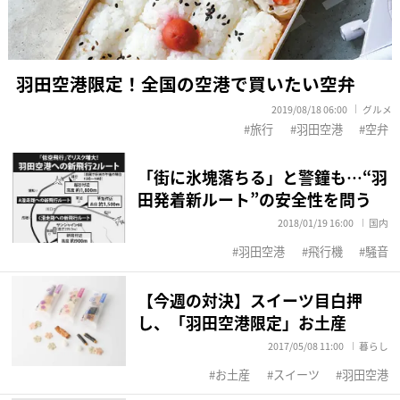
羽田空港限定！全国の空港で買いたい空弁
2019/08/18 06:00
グルメ
旅行
羽田空港
空弁
「街に氷塊落ちる」と警鐘も…“羽
田発着新ルート”の安全性を問う
2018/01/19 16:00
国内
羽田空港
飛行機
騒音
【今週の対決】スイーツ目白押
し、「羽田空港限定」お土産
2017/05/08 11:00
暮らし
お土産
スイーツ
羽田空港