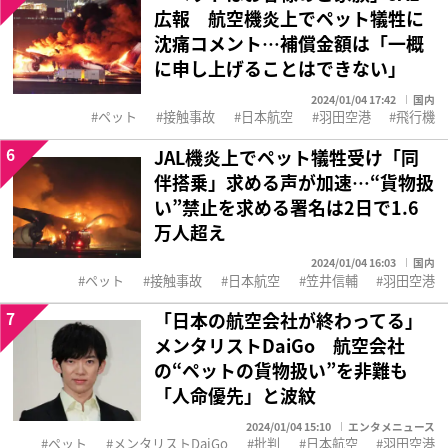
広報 航空機炎上でペット犠牲に
沈痛コメント…補償金額は「一概
に申し上げることはできない」
2024/01/04 17:42
国内
ペット
接触事故
日本航空
羽田空港
飛行機
6
JAL機炎上でペット犠牲受け「同
伴搭乗」求める声が加速…“貨物扱
い”禁止を求める署名は2日で1.6
万人超え
2024/01/04 16:03
国内
ペット
接触事故
日本航空
笠井信輔
羽田空港
7
「日本の航空会社が終わってる」
メンタリストDaiGo 航空会社
の“ペットの貨物扱い”を非難も
「人命優先」と波紋
2024/01/04 15:10
エンタメニュース
ペット
メンタリストDaiGo
批判
日本航空
羽田空港