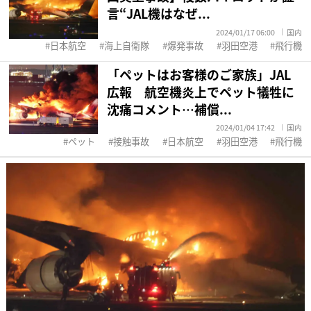
言“JAL機はなぜ...
2024/01/17 06:00
国内
日本航空
海上自衛隊
爆発事故
羽田空港
飛行機
「ペットはお客様のご家族」JAL
広報 航空機炎上でペット犠牲に
沈痛コメント…補償...
2024/01/04 17:42
国内
ペット
接触事故
日本航空
羽田空港
飛行機