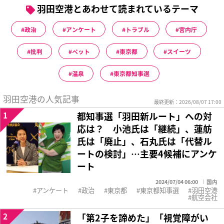
羽田空港とあわせて読まれているテーマ
政治
アンケート
トラブル
宮内庁
批判
ペット
東京都
スイーツ
温泉
東京都知事選
羽田空港の人気記事
最終更新：2026/08/07 17:00
1
都知事選「羽田新ルート」への対
応は？ 小池氏は「継続」、蓮舫
氏は「廃止」、石丸氏は「代替ル
ートの検討」…主要4候補にアンケ
ート
2024/07/04 06:00
国内
アンケート
政治
東京都
東京都知事選
羽田空港
航空会社
2
「第2子を諦めた」「視覚障がい