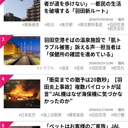
者が道を歩けない」…都民の生活
を破壊する「羽田新ルート」
2024/07/04 06:00
国内
健康被害
政治
東京都
東京都知事選
羽田空港
航空会社
3
羽田空港そばの温泉施設で「肌ト
ラブル被害」訴える声…担当者は
「保健所の確認を進めている」
2024/03/15 11:00
国内
トラブル
温泉
症状
羽田空港
肌荒れ
4
「衝突までの猶予は20数秒」【羽
田炎上事故】複数パイロットが証
言“JAL機はなぜ海保機に気づかな
かったのか”
2024/01/17 06:00
国内
日本航空
海上自衛隊
爆発事故
羽田空港
飛行機
5
「ペットはお客様のご家族」JAL