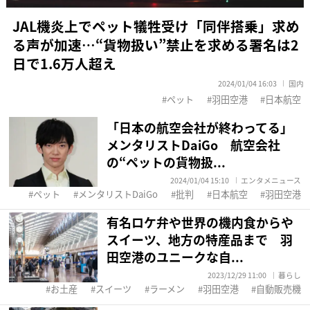
JAL機炎上でペット犠牲受け「同伴搭乗」求め
る声が加速…“貨物扱い”禁止を求める署名は2
日で1.6万人超え
2024/01/04 16:03
国内
ペット
羽田空港
日本航空
「日本の航空会社が終わってる」
メンタリストDaiGo 航空会社
の“ペットの貨物扱...
2024/01/04 15:10
エンタメニュース
ペット
メンタリストDaiGo
批判
日本航空
羽田空港
有名ロケ弁や世界の機内食からや
スイーツ、地方の特産品まで 羽
田空港のユニークな自...
2023/12/29 11:00
暮らし
お土産
スイーツ
ラーメン
羽田空港
自動販売機