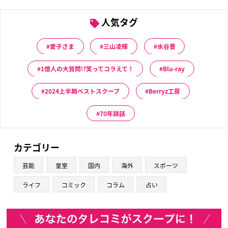
人気タグ
愛子さま
三山凌輝
水谷豊
1億人の大質問!?笑ってコラえて！
Blu-ray
2024上半期ベストスクープ
Berryz工房
70年談話
カテゴリー
芸能
皇室
国内
海外
スポーツ
ライフ
コミック
コラム
占い