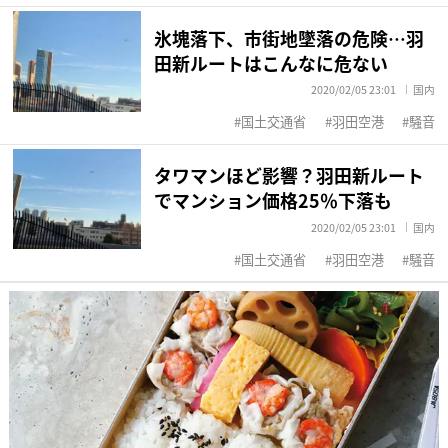
氷塊落下、市街地墜落の危険…羽
田新ルートはこんなに危ない
2020/02/05 23:01
国内
国土交通省
羽田空港
騒音
タワマンほど影響？羽田新ルート
でマンション価格25％下落も
2020/02/05 23:01
国内
国土交通省
羽田空港
騒音