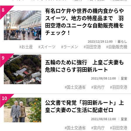
8
有名ロケ弁や世界の機内食からや
スイーツ、地方の特産品まで 羽
田空港のユニークな自動販売機を
チェック！
2023/12/29 11:00
暮らし
お土産
スイーツ
ラーメン
羽田空港
自動販売機
9
五輪のために強行 上皇ご夫妻も
危険にさらす羽田新ルート
2021/08/08 11:00
皇室
国土交通省
宮内庁
羽田空港
10
公文書で発覚「羽田新ルート」上
皇ご夫妻のご生活に配慮ゼロ
2021/08/08 11:00
皇室
国土交通省
宮内庁
羽田空港