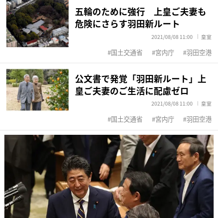
五輪のために強行 上皇ご夫妻も
危険にさらす羽田新ルート
2021/08/08 11:00
皇室
国土交通省
宮内庁
羽田空港
公文書で発覚「羽田新ルート」上
皇ご夫妻のご生活に配慮ゼロ
2021/08/08 11:00
皇室
国土交通省
宮内庁
羽田空港