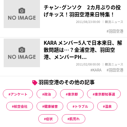
チャン･グンソク 2カ月ぶりの投
げキッス！羽田空港来日特集！
2011/08/23 00:00
韓流ニュース
羽田空港
KARA メンバー5人で日本来日、解
散問題は…？金浦空港、羽田空
港、メンバーPH...
2011/02/08 00:00
韓流ニュース
KARA
羽田空港
羽田空港のその他の記事
アンケート
政治
東京都
東京都知事選
航空会社
健康被害
トラブル
温泉
症状
肌荒れ