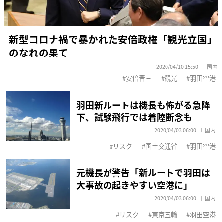
新型コロナ禍で暴かれた安倍政権「観光立国」
のなれの果て
2020/04/10 15:50
国内
安倍晋三
観光
羽田空港
羽田新ルートは機長も怖がる急降
下、試験飛行では着陸断念も
2020/04/03 06:00
国内
リスク
国土交通省
羽田空港
元機長が警告「新ルートで羽田は
大事故の起きやすい空港に」
2020/04/03 06:00
国内
リスク
東京五輪
羽田空港