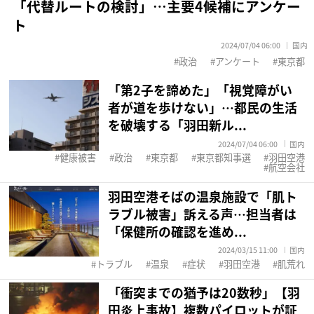
「代替ルートの検討」…主要4候補にアンケー
ト
2024/07/04 06:00
国内
政治
アンケート
東京都
「第2子を諦めた」「視覚障がい
者が道を歩けない」…都民の生活
を破壊する「羽田新ル...
2024/07/04 06:00
国内
健康被害
政治
東京都
東京都知事選
羽田空港
航空会社
羽田空港そばの温泉施設で「肌ト
ラブル被害」訴える声…担当者は
「保健所の確認を進め...
2024/03/15 11:00
国内
トラブル
温泉
症状
羽田空港
肌荒れ
「衝突までの猶予は20数秒」【羽
田炎上事故】複数パイロットが証