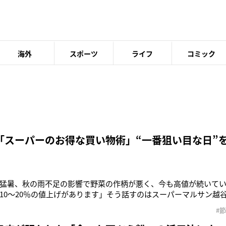
海外
スポーツ
ライフ
コミック
「スーパーのお得な買い物術」“一番狙い目な日”
猛暑、秋の雨不足の影響で野菜の作柄が悪く、今も高値が続いて
10～20％の値上げがあります」そう話すのはスーパーマルサン越
在、キャベツは平年比で約3倍、正月に欠かせない大根や白菜は約2
#
7日、農林水産省のデータより）だがーー。「今、平年並みの価格な
くらいです。た