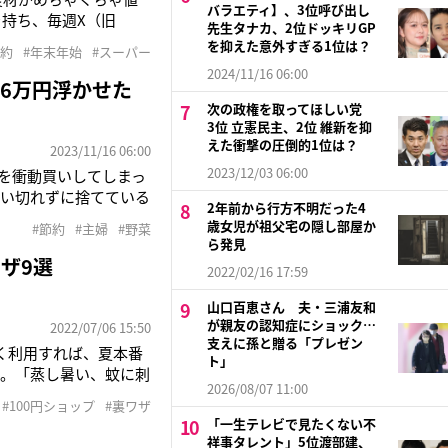
バラエティ】、3位呼び出し
持ち、毎週X（旧
先生タナカ、2位ドッキリGP
目白押しの年末年始は、
を抑えた意外すぎる1位は？
節約
#年末年始
#スーパー
と、2人以上の世帯
2024/11/16 06:00
6万円浮かせた
次の政権を取ってほしい党
3位 立憲民主、2位 維新を抑
えた衝撃の圧倒的1位は？
2023/11/16 06:00
2023/12/03 06:00
を衝動買いしてしまっ
使い切れずに捨てている
2年前から行方不明だった4
れなかったら、お金を
歳女児が祖父宅の隠し部屋か
#節約
#主婦
#野菜
食費を4分の1に減ら
ら発見
ザ9選
2022/02/16 17:59
山口百恵さん 夫・三浦友和
が親友の認知症にショック…
2022/07/06 15:50
支えに孫と贈る「プレゼン
く利用すれば、夏本番
ト」
ー。「蒸し暑い、蚊に刺
2026/08/07 11:00
手軽に解消することが
#100円ショップ
#裏ワザ
ブログでのお得な100
「一生テレビで見たくない不
祥事タレント」5位渡部建、