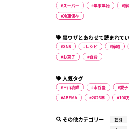
スーパー
年末年始
節
冷凍保存
裏ワザとあわせて読まれて
SNS
レシピ
節約
お菓子
食費
人気タグ
三山凌輝
水谷豊
愛子
ABEMA
2026年
100
その他カテゴリー
芸能