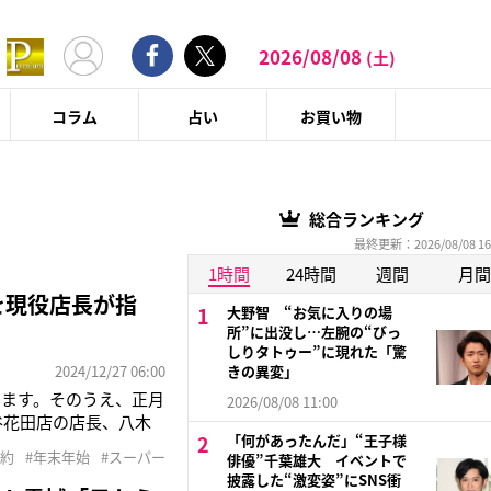
2026/08/08
(土)
コラム
占い
お買い物
総合ランキング
最終更新：2026/08/08 16
1時間
24時間
週間
月間
を現役店長が指
大野智 “お気に入りの場
所”に出没し…左腕の“びっ
しりタトゥー”に現れた「驚
2024/12/27 06:00
きの異変」
います。そのうえ、正月
2026/08/08 11:00
谷花田店の店長、八木
「何があったんだ」“王子様
倍とすでに“暴騰”状
節約
#年末年始
#スーパー
俳優”千葉雄大 イベントで
のはじゃがいもに玉ね
披露した“激変姿”にSNS衝