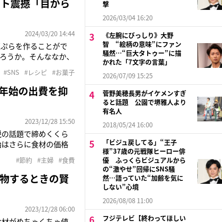
ット震撼「目から
撃
2026/03/04 16:20
2024/03/20 14:44
《左腕にびっしり》大野
智 “絵柄の意味”にファン
天ぷらを作ることがで
騒然…“巨大タトゥー”に描
ろうか。そんななか、
かれた「7文字の言葉」
店は東京都千代田区に
#SNS
#レシピ
#お菓子
2026/07/09 15:25
20日、Xで《天ぷら粉
末年始の出費を抑
菅野美穂長男がイケメンすぎ
ると話題 公園で堺雅人より
有名人
2023/12/28 15:50
2018/05/24 16:00
税の話題で締めくくら
「ビジュ戻してる」“王子
始はさらに食材の価格
様”37歳の元戦隊ヒーロー俳
約で実際に「やってよ
#節約
#主婦
#食費
優 ふっくらビジュアルから
費の節約はチリツモが
の“激やせ”回帰にSNS騒
物するときの賢
然…語っていた“加齢を気に
しない”心境
2026/08/08 11:00
2023/12/28 06:00
フジテレビ【終わってほしい
食材がめちゃくちゃ値