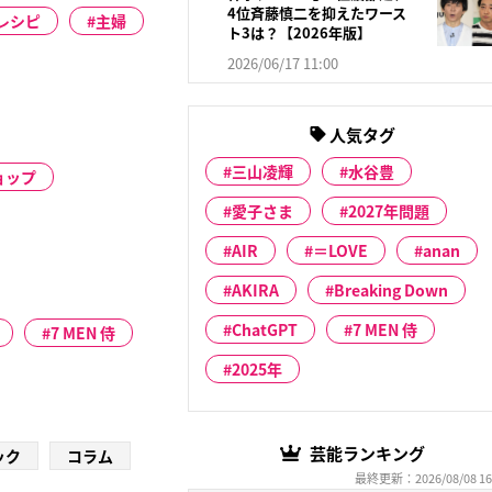
4位斉藤慎二を抑えたワース
レシピ
主婦
ト3は？【2026年版】
2026/06/17 11:00
人気タグ
三山凌輝
水谷豊
ョップ
愛子さま
2027年問題
AIR
＝LOVE
anan
AKIRA
Breaking Down
ChatGPT
7 MEN 侍
7 MEN 侍
2025年
芸能ランキング
ック
コラム
最終更新：2026/08/08 16