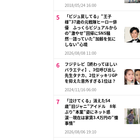
2018/05/24 16:00
「ビジュ戻してる」“王子
様”37歳の元戦隊ヒーロー俳
優 ふっくらビジュアルから
の“激やせ”回帰にSNS騒
然…語っていた“加齢を気に
しない”心境
2026/08/08 11:00
フジテレビ【終わってほしい
バラエティ】、3位呼び出し
先生タナカ、2位ドッキリGP
を抑えた意外すぎる1位は？
2024/11/16 06:00
「泣けてくる」消えた54
歳“旧ジャニ”アイドル 8年
ぶり“本業”姿にネット感
涙…現在は家賃3.4万円の“懐
事情”
2026/08/06 19:10