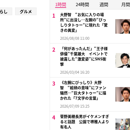
1時間
24時間
週間
月間
らし
グルメ
大野智 “お気に入りの場
所”に出没し…左腕の“びっ
しりタトゥー”に現れた「驚
きの異変」
2026/08/08 11:00
「何があったんだ」“王子様
俳優”千葉雄大 イベントで
披露した“激変姿”にSNS衝
撃
2026/03/04 16:20
《左腕にびっしり》大野
智 “絵柄の意味”にファン
騒然…“巨大タトゥー”に描
かれた「7文字の言葉」
2026/07/09 15:25
菅野美穂長男がイケメンすぎ
ると話題 公園で堺雅人より
有名人