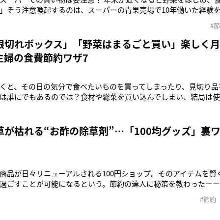
」そう注意喚起するのは、スーパーの青果売場で10年働いた経験を
r）で野菜に関する情報を発信している“青髪のテツ”さん。イベントが
#
費が増える悩ましい時期でもある。総務省統計局の家計調査による
月の平均消費支
限切れボックス」「野菜はまるごと買い」楽しく月
主婦の食費節約ワザ7
くと、その日の気分で食べたいものを買ってしまったり、見切り品
は誰にでもあるのでは？食材や総菜を買い込んでしまい、結局は
したいという気持ちが強い。「結局、安く買ってもしっかり使い切
とと同じなのです」と話すのは、買いすぎ体質から脱却して、月の
したカリスマ節約主婦
草が枯れる“お酢の除草剤”…「100均グッズ」裏ワ
商品が日々リニューアルされる100円ショップ。そのアイテムを賢
過ごすことが可能になるという。節約の達人に秘策を教わったー
が生えるといった夏のストレスは、主婦の味方『100均グッズ』で
#節約
」そう話すのは、人気節約＆100均ブロガーのmiyuremamaさん。
介が