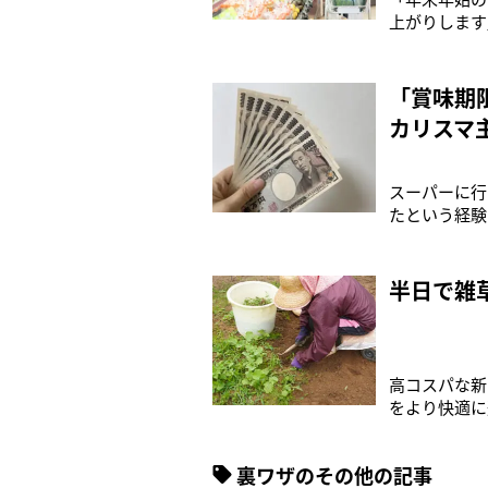
上がりします
Twitte
年間で最も出
で’22年12
「賞味期
カリスマ
スーパーに行
たという経験
人ほど、節約
捨てているこ
すことに成功
半日で雑
高コスパな新
をより快適に
される、カビ
できるのです
裏ワザのその他の記事
均グッズの紹