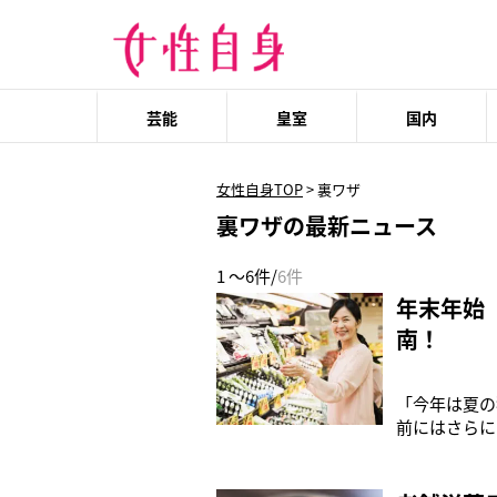
芸能
皇室
国内
女性自身TOP
>
裏ワザ
裏ワザの最新ニュース
1 ～6件/
6件
年末年始
南！
「今年は夏の
前にはさらに
栄樹さん。現
態（12月1
ぎ、れんこん