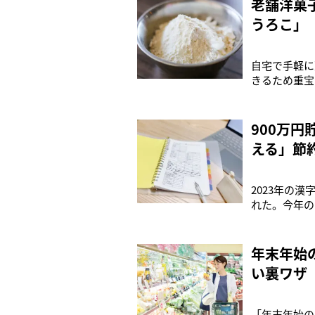
老舗洋菓
うろこ」
自宅で手軽に
きるため重宝
朗報が。人気
ある「神田近
が使いきれな
900万
える」節
2023年の
れた。今年の
が高騰と、多
かったこと」
基本「冬は特
年末年始
い裏ワザ
「年末年始の