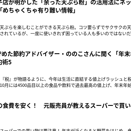
子店が明かした「余った天ぷら粉」の活用法にネ
「めちゃくちゃ有り難い情報」
天ぷらを楽しむことができる天ぷら粉。コツ要らずでサクサクの
されているが、一度に使いきれず困っている人も多いのではないだ
洋菓子店が天ぷら粉の意外な活用法を明かしたのだ。この洋菓子
江屋洋菓子店」。1884年創業という老舗中の老舗である同店は3月
い時ありませんか？
円貯めた節約アドバイザー・ののこさんに聞く「年
約術5
漢字『税』が物語るように、今年は生活に直結する値上げラッシュと
10月には4500品目以上の食品や飲料で過去最高の値上げ、年末年
くの家計にとって苦しい状況となっている。そこで、年末年始の節
を、節約アドバイザー・ののこさんに教えてもらった。【1】光熱
に暖房やお風呂
の食費を安く！ 元販売員が教えるスーパーで買い
スーパーでの買い物は要注意！ 年末が近くなると野菜をはじめ、