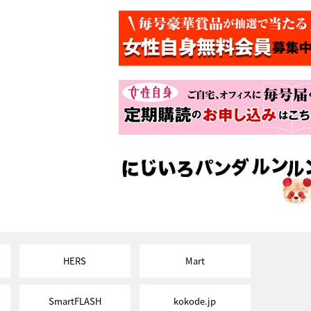
HERS
Mart
SmartFLASH
kokode.jp