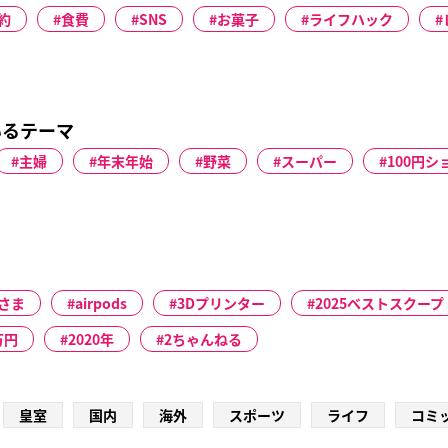
約
食費
SNS
お菓子
ライフハック
いるテーマ
主婦
年末年始
野菜
スーパー
100円シ
さま
airpods
3Dプリンター
2025ベストスクープ
万円
2020年
2ちゃんねる
皇室
国内
海外
スポーツ
ライフ
コミ