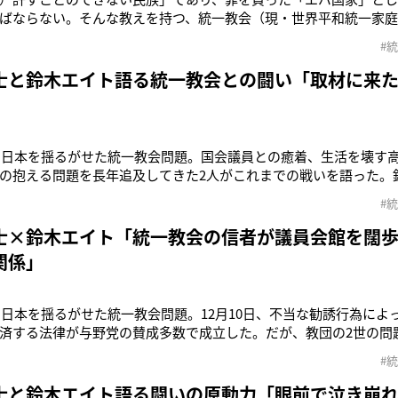
ばならない。そんな教えを持つ、統一教会（現・世界平和統一家庭
びつきは、多くの人に衝撃を与えた。長年、統一教会の問題に取り
#
イト氏に話を聞いた。紀藤正樹弁護士（以下・紀藤）：自民党で
想ともいえる統一教会
士と鈴木エイト語る統一教会との闘い「取材に来
年の日本を揺るがせた統一教会問題。国会議員との癒着、生活を壊す
の抱える問題を長年追及してきた2人がこれまでの戦いを語った。
旧統一教会（現・世界平和統一家庭連合）の被害者たちが声を上
#
成立しました。マインドコントロール下での献金や、2世問題など
第一歩を踏み出したといえ
士×鈴木エイト「統一教会の信者が議員会館を闊
関係」
年の日本を揺るがせた統一教会問題。12月10日、不当な勧誘行為によ
済する法律が与野党の賛成多数で成立した。だが、教団の2世の問
。紀藤正樹弁護士（以下・紀藤）：親が多額の献金をしたり、自由
#
。特に未成年の2世が家族と決別するには、家出をするしかないん
ろに頼ってくる
士と鈴木エイト語る闘いの原動力「眼前で泣き崩