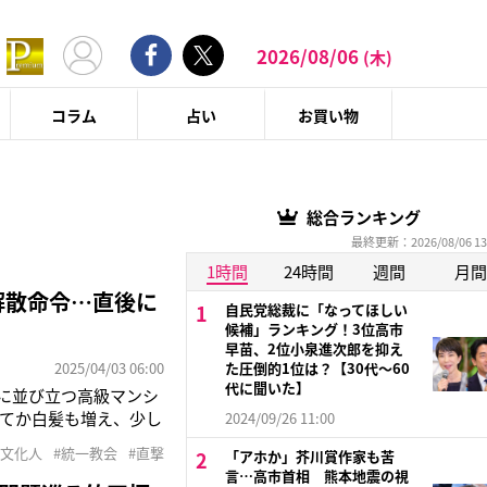
2026/08/06
(木)
コラム
占い
お買い物
総合ランキング
最終更新：2026/08/06 13
1時間
24時間
週間
月間
解散命令…直後に
自民党総裁に「なってほしい
候補」ランキング！3位高市
早苗、2位小泉進次郎を抑え
2025/04/03 06:00
た圧倒的1位は？【30代〜60
代に聞いた】
台に並び立つ高級マンシ
てか白髪も増え、少し
2024/09/26 11:00
）と’92年の合同結婚
#文化人
#統一教会
#直撃
「アホか」芥川賞作家も苦
25日、東京地裁は世界
言…高市首相 熊本地震の視