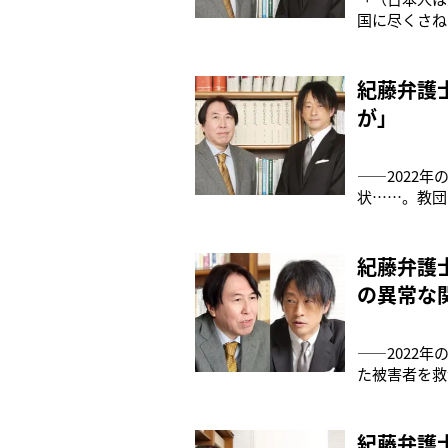
国に尽くさね
政治家”の結
護士と鈴木エ
らが、反日思
紀藤弁護
が」
――2022
状……。教団
下・鈴木）：
だ救済法が、
ありますが、
紀藤弁護
の異常な
――2022
た被害者を救
ままだという
れなかったり
ちも僕のとこ
紀藤弁護