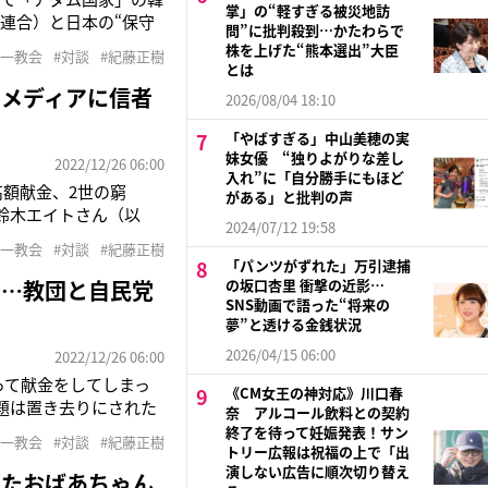
掌」の“軽すぎる被災地訪
連合）と日本の“保守
問”に批判殺到…かたわらで
組んできた紀藤正樹弁
株を上げた“熊本選出”大臣
統一教会
#対談
#紀藤正樹
保守といわれていた議員
とは
たメディアに信者
2026/08/04 18:10
「やばすぎる」中山美穂の実
妹女優 “独りよがりな差し
2022/12/26 06:00
入れ”に「自分勝手にもほど
高額献金、2世の窮
がある」と批判の声
鈴木エイトさん（以
2024/07/12 19:58
げたことで議論が進ん
統一教会
#対談
#紀藤正樹
への救済で疑問の声も
「パンツがずれた」万引逮捕
歩…教団と自民党
の坂口杏里 衝撃の近影…
SNS動画で語った“将来の
夢”と透ける金銭状況
2026/04/15 06:00
2022/12/26 06:00
って献金をしてしまっ
《CM女王の神対応》川口春
題は置き去りにされた
奈 アルコール飲料との契約
な恋愛や進学が認めら
終了を待って妊娠発表！サン
統一教会
#対談
#紀藤正樹
です。そうした子供た
トリー広報は祝福の上で「出
演しない広告に順次切り替え
れたおばあちゃん