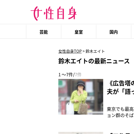
芸能
皇室
国内
女性自身TOP
>
鈴木エイト
鈴木エイトの最新ニュース
1 ～7件/
7件
《広告塔
夫が「語
東京でも最高
ョン群のそば
やせたようだ
式で夫婦とな
平和統一家庭