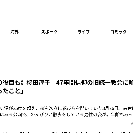
海外
スポーツ
ライフ
コミック
の役目も》桜田淳子 47年間信仰の旧統一教会に
ったこと」
気温が25度を超え、桜も次々に花びらを開いていた3月26日。高
にある公園で、のんびりと散歩をしている男性の姿が。年齢もあっ
が、意志の強そうな口元は変わらない。女優で歌手の桜田淳子（66
った東伸行氏（69）だった。本誌が東氏を目撃した日の前日の3月
連合（以