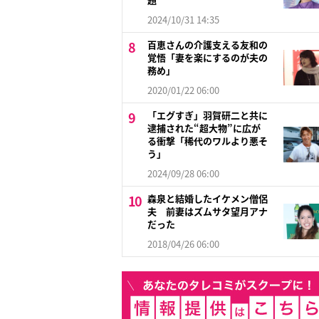
2024/10/31 14:35
百恵さんの介護支える友和の
覚悟「妻を楽にするのが夫の
務め」
2020/01/22 06:00
「エグすぎ」羽賀研二と共に
逮捕された“超大物”に広が
る衝撃「稀代のワルより悪そ
う」
2024/09/28 06:00
森泉と結婚したイケメン僧侶
夫 前妻はズムサタ望月アナ
だった
2018/04/26 06:00