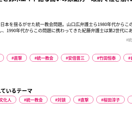
」
年の日本を揺るがせた統一教会問題。山口広弁護士ら1980年代から
し、1990年代からこの問題に携わってきた紀藤弁護士は第2世代に
下・鈴木）：僕がこの問題にかかわり始めたのは2000年以降なの
#
ている感じですが、それでも後をつけられたり、暴力も……。街頭勧
声を
直撃
統一教会
安倍晋三
竹田恒泰
れているテーマ
文化人
統一教会
対談
直撃
桜田淳子