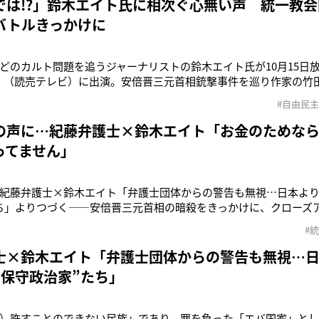
では!?」鈴木エイト氏に相次ぐ心無い声 統一教
バトルきっかけに
どのカルト問題を追うジャーナリストの鈴木エイト氏が10月15日
』（読売テレビ）に出演。安倍晋三元首相銃撃事件を巡り作家の竹田
、これを皮切りにSNS上で鈴木氏への中傷が相次ぐ事態となって
#自由民
『山上徹也』とは何者だったか」を通して、安倍晋三元首相の銃
ネリストが鈴木
の声に…紀藤弁護士×鈴木エイト「お金のためな
ってません」
紀藤弁護士×鈴木エイト「弁護士団体からの警告も無視…日本より
ち」よりつづく――安倍晋三元首相の暗殺をきっかけに、クローズ
。長年、この問題に取り組んできた紀藤正樹弁護士と鈴木エイト氏
#
なったが、売名行為であるとか、この問題でお金儲けしていると
藤：エイト君は、今やサ
士×鈴木エイト「弁護士団体からの警告も無視…
“保守政治家”たち」
）許すことのできない民族」であり、罪を負った「エバ国家」と