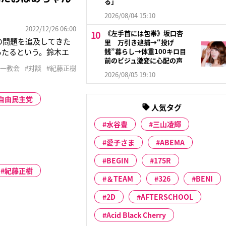
る」
2026/08/04 15:10
2022/12/26 06:00
《左手首には包帯》坂口杏
この問題を追及してきた
里 万引き逮捕→“投げ
あたるという。鈴木エ
銭”暮らし→体重100キロ目
前のビジュ激変に心配の声
で、第3世代ですね。先
統一教会
#対談
#紀藤正樹
誘は、信者が100
2026/08/05 19:10
自由民主党
人気タグ
水谷豊
三山凌輝
愛子さま
ABEMA
BEGIN
175R
紀藤正樹
＆TEAM
326
BENI
2D
AFTERSCHOOL
Acid Black Cherry