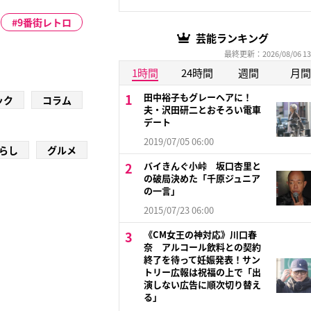
9番街レトロ
芸能ランキング
最終更新：2026/08/06 13
1時間
24時間
週間
月間
田中裕子もグレーヘアに！
ック
コラム
夫・沢田研二とおそろい電車
デート
2019/07/05 06:00
らし
グルメ
バイきんぐ小峠 坂口杏里と
の破局決めた「千原ジュニア
の一言」
2015/07/23 06:00
《CM女王の神対応》川口春
奈 アルコール飲料との契約
終了を待って妊娠発表！サン
トリー広報は祝福の上で「出
演しない広告に順次切り替え
る」