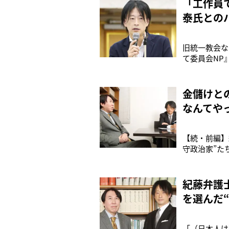
「工作員
泰氏との
旧統一教会な
て委員会NP
えた。しかし
氏が著した「
題についてパ
金儲けと
なんてや
【続・前編】
守政治家”た
一教会の問題
場するように
るという。紀
紀藤弁護
を選んだ
「（日本人は