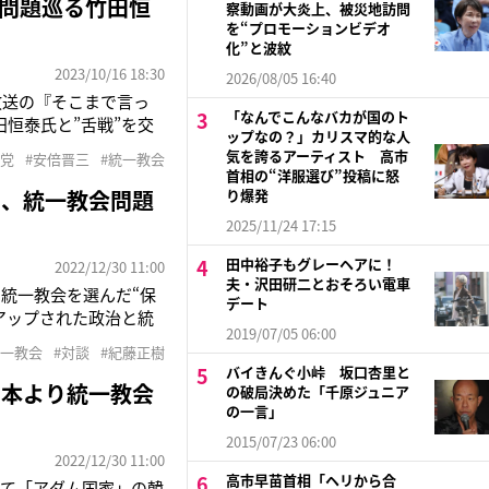
会問題巡る竹田恒
察動画が大炎上、被災地訪問
を“プロモーションビデオ
化”と波紋
2023/10/16 18:30
2026/08/05 16:40
放送の『そこまで言っ
「なんでこんなバカが国のト
恒泰氏と”舌戦”を交
ップなの？」カリスマ的な人
いる。同番組では、鈴木
気を誇るアーティスト 高市
主党
#安倍晋三
#統一教会
撃事件や旧統一教会の問
首相の“洋服選び”投稿に怒
ら、統一教会問題
り爆発
2025/11/24 17:15
田中裕子もグレーヘアに！
2022/12/30 11:00
夫・沢田研二とおそろい電車
統一教会を選んだ“保
デート
アップされた政治と統
2019/07/05 06:00
は頻繁にメディアに登
統一教会
#対談
#紀藤正樹
いう声が届くこともあ
バイきんぐ小峠 坂口杏里と
日本より統一教会
の破局決めた「千原ジュニア
の一言」
2015/07/23 06:00
2022/12/30 11:00
高市早苗首相「ヘリから合
して「アダム国家」の韓