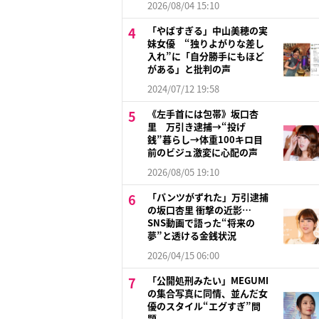
2026/08/04 15:10
「やばすぎる」中山美穂の実
妹女優 “独りよがりな差し
入れ”に「自分勝手にもほど
がある」と批判の声
2024/07/12 19:58
《左手首には包帯》坂口杏
里 万引き逮捕→“投げ
銭”暮らし→体重100キロ目
前のビジュ激変に心配の声
2026/08/05 19:10
「パンツがずれた」万引逮捕
の坂口杏里 衝撃の近影…
SNS動画で語った“将来の
夢”と透ける金銭状況
2026/04/15 06:00
「公開処刑みたい」MEGUMI
の集合写真に同情、並んだ女
優のスタイル“エグすぎ”問
題