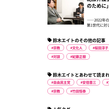
のために
――2022
第1世代に対
イトさん（以
達の後を歩い
鈴木エイトのその他の記事
人、200人に
宗教
文化人
桜田淳子
対談
紀藤正樹
鈴木エイトとあわせて読ま
自由民主党
安倍晋三
宗教
竹田恒泰