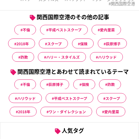
関西国際空港
関西国際空港のその他の記事
不倫
平成ベストスクープ
愛内里菜
2018年
スクープ
保険
荻原博子
詐欺
ハリー・スタイルズ
ハリウッド
関西国際空港とあわせて読まれているテーマ
不倫
荻原博子
保険
詐欺
ハリウッド
平成ベストスクープ
スクープ
2018年
ワン・ダイレクション
愛内里菜
人気タグ