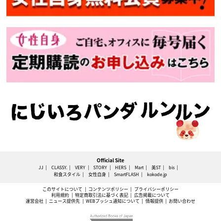
Official Site
JJ
CLASSY.
VERY
STORY
HERS
Mart
美ST
bis
和食スタイル
女性自身
SmartFLASH
kokode.jp
このサイトについて
コンテンツポリシー
プライバシーポリシー
利用規約
特定商取引法に基づく表記
広告掲載について
運営会社
ニュース提供先
WEBプッシュ通知について
情報提供
お問い合わせ