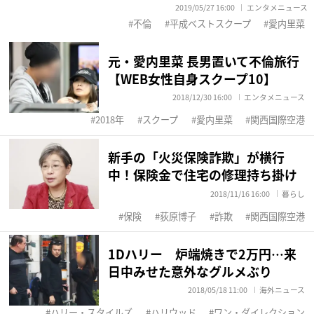
2019/05/27 16:00
エンタメニュース
不倫
平成ベストスクープ
愛内里菜
元・愛内里菜 長男置いて不倫旅行
【WEB女性自身スクープ10】
2018/12/30 16:00
エンタメニュース
2018年
スクープ
愛内里菜
関西国際空港
新手の「火災保険詐欺」が横行
中！保険金で住宅の修理持ち掛け
2018/11/16 16:00
暮らし
保険
荻原博子
詐欺
関西国際空港
1Dハリー 炉端焼きで2万円…来
日中みせた意外なグルメぶり
2018/05/18 11:00
海外ニュース
ハリー・スタイルズ
ハリウッド
ワン・ダイレクション