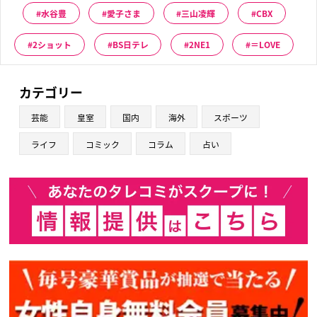
水谷豊
愛子さま
三山凌輝
CBX
2ショット
BS日テレ
2NE1
＝LOVE
カテゴリー
芸能
皇室
国内
海外
スポーツ
ライフ
コミック
コラム
占い