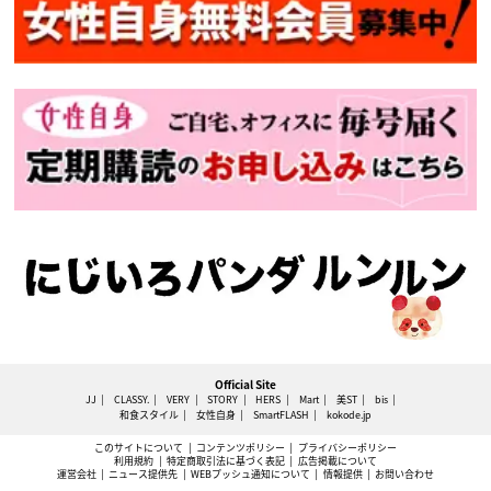
Official Site
JJ
CLASSY.
VERY
STORY
HERS
Mart
美ST
bis
和食スタイル
女性自身
SmartFLASH
kokode.jp
このサイトについて
コンテンツポリシー
プライバシーポリシー
利用規約
特定商取引法に基づく表記
広告掲載について
運営会社
ニュース提供先
WEBプッシュ通知について
情報提供
お問い合わせ