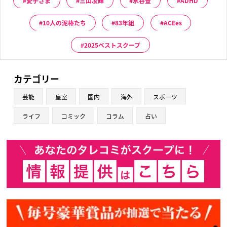
愛子さま
三山凌輝
水谷豊
ADHD
10人の泥棒たち
83年組
ACEes
2025ベストスクープ
カテゴリー
芸能
皇室
国内
海外
スポーツ
ライフ
コミック
コラム
占い