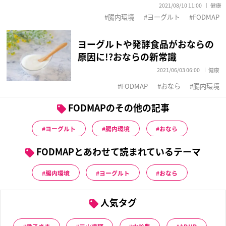
2021/08/10 11:00
健康
腸内環境
ヨーグルト
FODMAP
ヨーグルトや発酵食品がおならの
原因に!?おならの新常識
2021/06/03 06:00
健康
FODMAP
おなら
腸内環境
FODMAPのその他の記事
ヨーグルト
腸内環境
おなら
FODMAPとあわせて読まれているテーマ
腸内環境
ヨーグルト
おなら
人気タグ