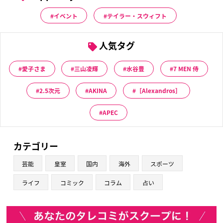
イベント
テイラー・スウィフト
人気タグ
愛子さま
三山凌輝
水谷豊
7 MEN 侍
2.5次元
AKINA
［Alexandros］
APEC
カテゴリー
芸能
皇室
国内
海外
スポーツ
ライフ
コミック
コラム
占い