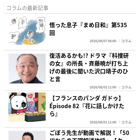
コラムの最新記事
悟った息子『まめ日和』第535
回
2026/08/07 06:00
コラム
復活あるかも!? ドラマ『科捜研
の女』の所長・斉藤暁が打ち上
げの最後に聞いた沢口靖子のひ
と言
2026/08/02 11:00
コラム
【フランスのパンダ ガドゥ】
Épisode 82『花に話しかけた
ら』
2026/08/01 11:00
コラム
ごぼう先生が動画で解説！「50