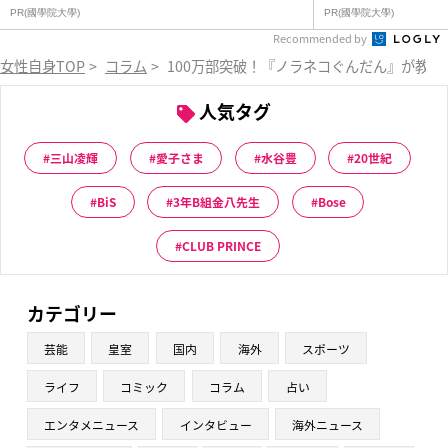
PR(國學院大學)
PR(國學院大學)
Recommended by
女性自身TOP
>
コラム
>
100万部突破！『ノラネコぐんだん』が教え
人気タグ
三山凌輝
愛子さま
水谷豊
20世紀
BiS
3年B組金八先生
Bose
CLUB PRINCE
カテゴリー
芸能
皇室
国内
海外
スポーツ
ライフ
コミック
コラム
占い
エンタメニュース
インタビュー
海外ニュース