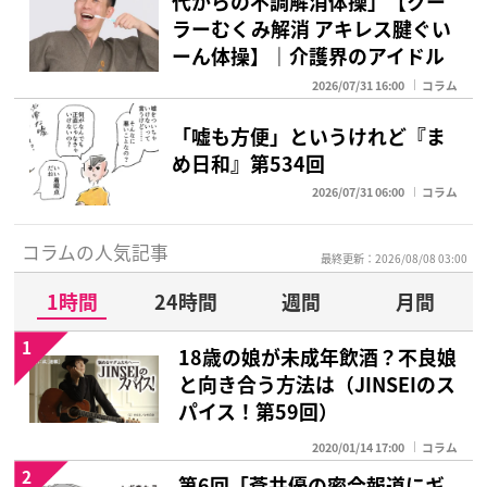
代からの不調解消体操」【クー
ラーむくみ解消 アキレス腱ぐい
ーん体操】｜介護界のアイドル
2026/07/31 16:00
コラム
「嘘も方便」というけれど『ま
め日和』第534回
2026/07/31 06:00
コラム
コラムの人気記事
最終更新：2026/08/08 03:00
1時間
24時間
週間
月間
1
18歳の娘が未成年飲酒？不良娘
と向き合う方法は（JINSEIのス
パイス！第59回）
2020/01/14 17:00
コラム
2
第6回「蒼井優の密会報道にギ