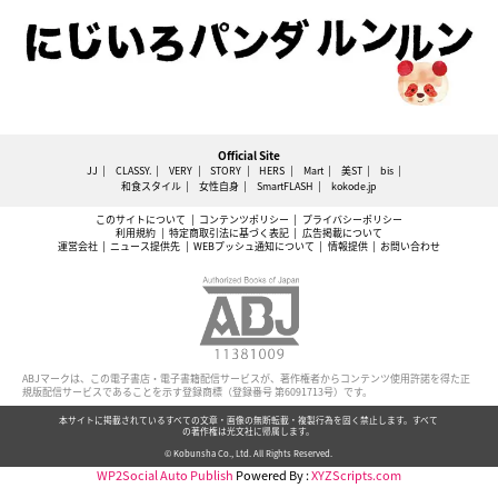
Official Site
JJ
CLASSY.
VERY
STORY
HERS
Mart
美ST
bis
和食スタイル
女性自身
SmartFLASH
kokode.jp
このサイトについて
コンテンツポリシー
プライバシーポリシー
利用規約
特定商取引法に基づく表記
広告掲載について
運営会社
ニュース提供先
WEBプッシュ通知について
情報提供
お問い合わせ
ABJマークは、この電子書店・電子書籍配信サービスが、著作権者からコンテンツ使用許諾を得た正
規版配信サービスであることを示す登録商標（登録番号 第6091713号）です。
本サイトに掲載されているすべての文章・画像の無断転載・複製行為を固く禁止します。すべて
の著作権は光文社に帰属します。
© Kobunsha Co., Ltd. All Rights Reserved.
WP2Social Auto Publish
Powered By :
XYZScripts.com