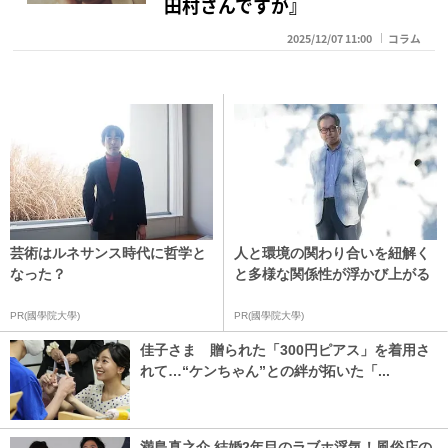
田村さんですが』
2025/12/07 11:00
コラム
芸術はルネサンス時代に哲学と
人と環境の関わり合いを紐解く
なった？
と多様な関係性が浮かび上がる
PR(國學院大學)
PR(國學院大學)
佳子さま 贈られた「300円ピアス」を着用さ
れて…“ケンちゃん”との絆が拓いた「...
満島真之介 結婚2年目のラブホ浮気！風俗店の