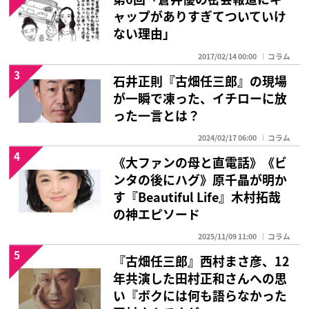
ャップがありすぎてついていけ
ない理由」
2017/02/14 00:00
コラム
3
石井正則『古畑任三郎』の現場
が一瞬で凍った、イチローに放
った一言とは？
2024/02/17 06:00
コラム
4
《大ファンの母と直電話》《ビ
ンタの後にハグ》原千晶が明か
す『Beautiful Life』木村拓哉
の神エピソード
2025/11/09 11:00
コラム
5
『古畑任三郎』西村まさ彦、12
年共演した田村正和さんへの思
い『ボクには何も語らなかった