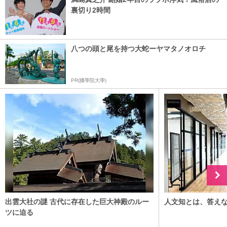
裏切り2時間
八つの頭と尾を持つ大蛇ーヤマタノオロチ
PR(國學院大學)
出雲大社の謎 古代に存在した巨大神殿のルー
人文知とは、答え
ツに迫る