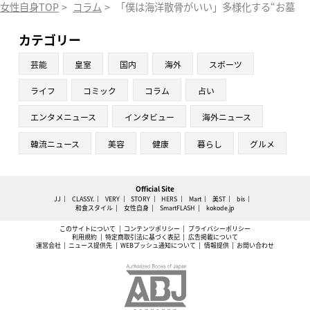
女性自身TOP
>
コラム
>
「僕は海洋散骨がいい」多様化する“お墓事情”
カテゴリー
芸能
皇室
国内
海外
スポーツ
ライフ
コミック
コラム
占い
エンタメニュース
インタビュー
海外ニュース
韓流ニュース
美容
健康
暮らし
グルメ
Official Site
JJ
CLASSY.
VERY
STORY
HERS
Mart
美ST
bis
和食スタイル
女性自身
SmartFLASH
kokode.jp
このサイトについて
コンテンツポリシー
プライバシーポリシー
利用規約
特定商取引法に基づく表記
広告掲載について
運営会社
ニュース提供先
WEBプッシュ通知について
情報提供
お問い合わせ