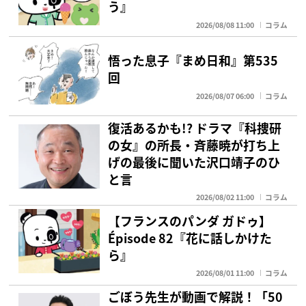
う』
2026/08/08 11:00
コラム
悟った息子『まめ日和』第535
回
2026/08/07 06:00
コラム
復活あるかも!? ドラマ『科捜研
の女』の所長・斉藤暁が打ち上
げの最後に聞いた沢口靖子のひ
と言
2026/08/02 11:00
コラム
【フランスのパンダ ガドゥ】
Épisode 82『花に話しかけた
ら』
2026/08/01 11:00
コラム
ごぼう先生が動画で解説！「50