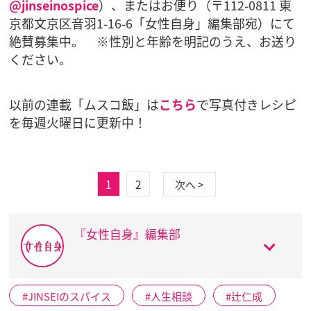
@jinseinospice
）、またはお便り（〒112-0811 東
京都文京区音羽1-16-6「女性自身」編集部宛）にて
絶賛募集中。 ※性別と年齢を明記のうえ、お送り
ください。
以前の連載「ムスコ飯」は
こちら
で写真付きレシピ
を毎週火曜日に更新中！
1
2
次へ >
『女性自身』編集部
JINSEIのスパイス
人生相談
辻仁成