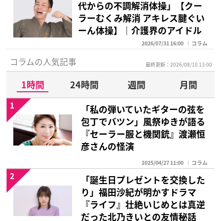
代からの不調解消体操」【クー
ラーむくみ解消 アキレス腱ぐい
ーん体操】｜介護界のアイドル
2026/07/31 16:00
コラム
コラムの人気記事
最終更新：2026/08/10 13:00
1時間
24時間
週間
月間
1
「私の弾いていたギターの弦を
包丁でバツン」風祭ゆきが語る
『セーラー服と機関銃』渡瀬恒
彦さんの怪演
2025/04/27 11:00
コラム
2
「誕生日プレゼントを交換した
り」福田沙紀が明かすドラマ
『ライフ』壮絶いじめとは真逆
だった北乃きいとの友情秘話