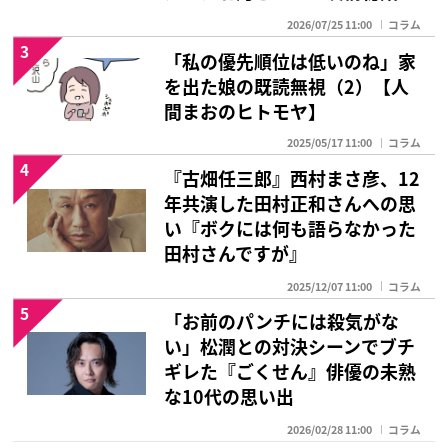
2026/07/25 11:00
コラム
3
「私の優先順位は低いのね」家
を出た娘の既読無視（2）【人
間まおのヒトモヤ】
2025/05/17 11:00
コラム
4
『古畑任三郎』西村まさ彦、12
年共演した田村正和さんへの思
い『ボクには何も語らなかった
田村さんですが』
2025/12/07 11:00
コラム
5
「お前のパンチには殺気がな
い」松潤との対決シーンでブチ
ギレた『ごくせん』俳優の未熟
な10代の思い出
2026/02/28 11:00
コラム