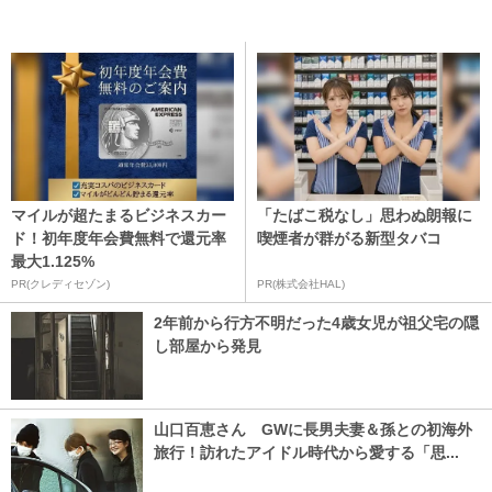
マイルが超たまるビジネスカー
「たばこ税なし」思わぬ朗報に
ド！初年度年会費無料で還元率
喫煙者が群がる新型タバコ
最大1.125%
PR(クレディセゾン)
PR(株式会社HAL)
2年前から行方不明だった4歳女児が祖父宅の隠
し部屋から発見
山口百恵さん GWに長男夫妻＆孫との初海外
旅行！訪れたアイドル時代から愛する「思...