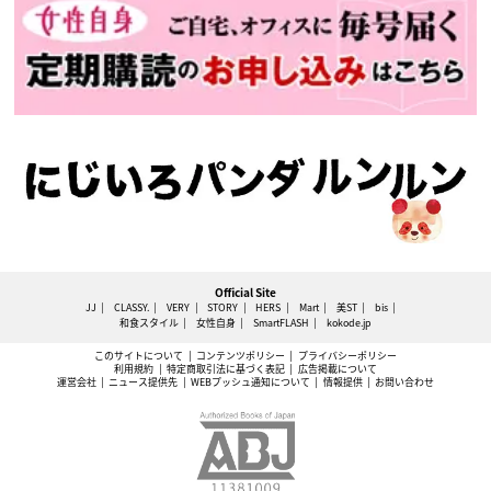
Official Site
JJ
CLASSY.
VERY
STORY
HERS
Mart
美ST
bis
和食スタイル
女性自身
SmartFLASH
kokode.jp
このサイトについて
コンテンツポリシー
プライバシーポリシー
利用規約
特定商取引法に基づく表記
広告掲載について
運営会社
ニュース提供先
WEBプッシュ通知について
情報提供
お問い合わせ