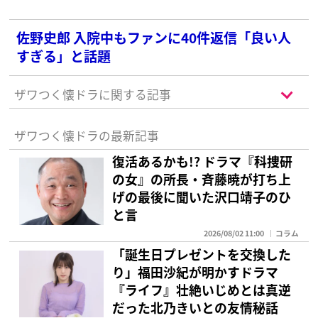
佐野史郎 入院中もファンに40件返信「良い人
すぎる」と話題
ザワつく懐ドラに関する記事
ザワつく懐ドラの最新記事
復活あるかも!? ドラマ『科捜研
の女』の所長・斉藤暁が打ち上
げの最後に聞いた沢口靖子のひ
と言
2026/08/02 11:00
コラム
「誕生日プレゼントを交換した
り」福田沙紀が明かすドラマ
『ライフ』壮絶いじめとは真逆
だった北乃きいとの友情秘話