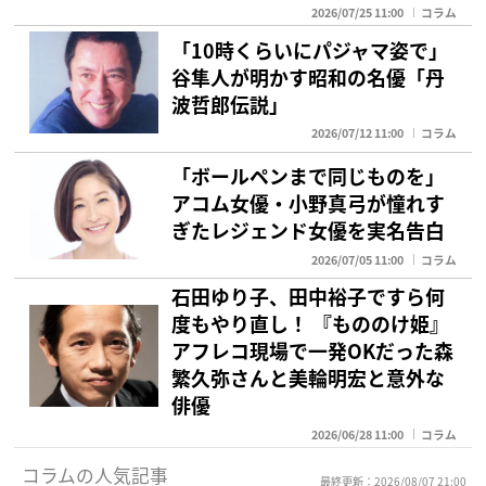
2026/07/25 11:00
コラム
「10時くらいにパジャマ姿で」
谷隼人が明かす昭和の名優「丹
波哲郎伝説」
2026/07/12 11:00
コラム
「ボールペンまで同じものを」
アコム女優・小野真弓が憧れす
ぎたレジェンド女優を実名告白
2026/07/05 11:00
コラム
石田ゆり子、田中裕子ですら何
度もやり直し！ 『もののけ姫』
アフレコ現場で一発OKだった森
繁久弥さんと美輪明宏と意外な
俳優
2026/06/28 11:00
コラム
コラムの人気記事
最終更新：2026/08/07 21:00