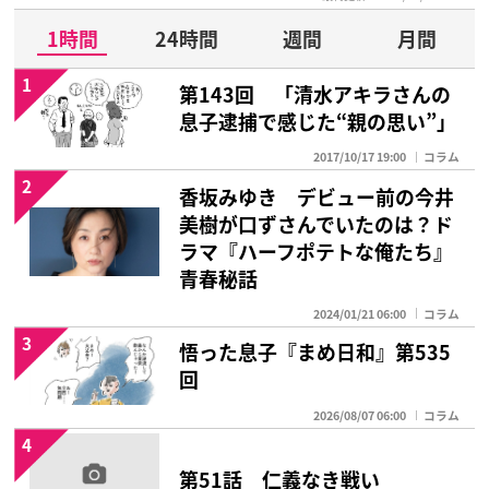
1時間
24時間
週間
月間
1
第143回 「清水アキラさんの
息子逮捕で感じた“親の思い”」
2017/10/17 19:00
コラム
2
香坂みゆき デビュー前の今井
美樹が口ずさんでいたのは？ド
ラマ『ハーフポテトな俺たち』
青春秘話
2024/01/21 06:00
コラム
3
悟った息子『まめ日和』第535
回
2026/08/07 06:00
コラム
4
第51話 仁義なき戦い