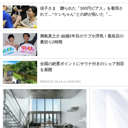
佳子さま 贈られた「300円ピアス」を着用さ
れて…“ケンちゃん”との絆が拓いた「...
満島真之介 結婚2年目のラブホ浮気！風俗店の
裏切り2時間
全国の絶景ポイントにサウナ付きのシェア別荘
を展開
PR(COCO VILLA on GOETHE)