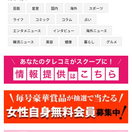
芸能
皇室
国内
海外
スポーツ
ライフ
コミック
コラム
占い
エンタメニュース
インタビュー
海外ニュース
韓流ニュース
美容
健康
暮らし
グルメ