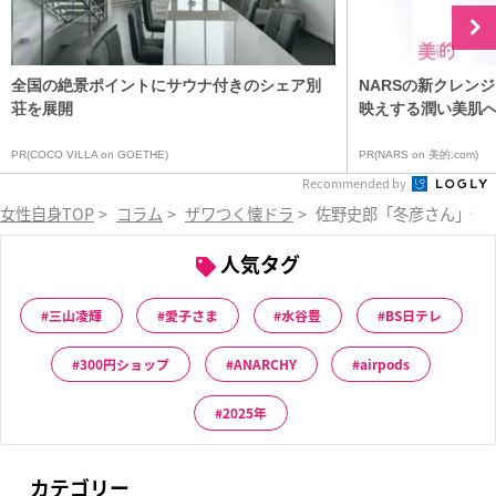
全国の絶景ポイントにサウナ付きのシェア別
NARSの新クレン
荘を展開
映えする潤い美肌
PR(COCO VILLA on GOETHE)
PR(NARS on 美的.com)
Recommended by
女性自身TOP
>
コラム
>
ザワつく懐ドラ
>
佐野史郎「冬彦さん」伝
人気タグ
三山凌輝
愛子さま
水谷豊
BS日テレ
300円ショップ
ANARCHY
airpods
2025年
カテゴリー