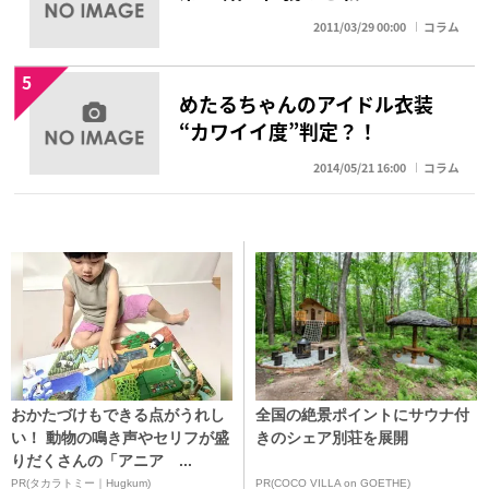
2011/03/29 00:00
コラム
5
めたるちゃんのアイドル衣装
“カワイイ度”判定？！
2014/05/21 16:00
コラム
おかたづけもできる点がうれし
全国の絶景ポイントにサウナ付
い！ 動物の鳴き声やセリフが盛
きのシェア別荘を展開
りだくさんの「アニア ...
PR(タカラトミー｜Hugkum)
PR(COCO VILLA on GOETHE)