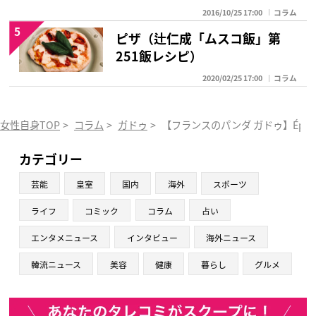
2016/10/25 17:00
コラム
5
ピザ（辻仁成「ムスコ飯」第
251飯レシピ）
2020/02/25 17:00
コラム
女性自身TOP
>
コラム
>
ガドゥ
>
【フランスのパンダ ガドゥ】Épis
カテゴリー
芸能
皇室
国内
海外
スポーツ
ライフ
コミック
コラム
占い
エンタメニュース
インタビュー
海外ニュース
韓流ニュース
美容
健康
暮らし
グルメ