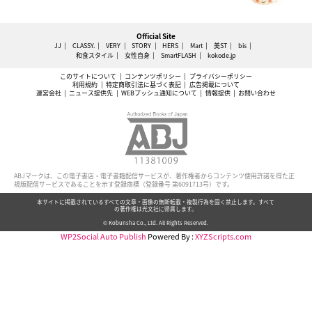
Official Site
JJ
CLASSY.
VERY
STORY
HERS
Mart
美ST
bis
和食スタイル
女性自身
SmartFLASH
kokode.jp
このサイトについて
コンテンツポリシー
プライバシーポリシー
利用規約
特定商取引法に基づく表記
広告掲載について
運営会社
ニュース提供先
WEBプッシュ通知について
情報提供
お問い合わせ
ABJマークは、この電子書店・電子書籍配信サービスが、著作権者からコンテンツ使用許諾を得た正
規版配信サービスであることを示す登録商標（登録番号 第6091713号）です。
本サイトに掲載されているすべての文章・画像の無断転載・複製行為を固く禁止します。すべて
の著作権は光文社に帰属します。
© Kobunsha Co., Ltd. All Rights Reserved.
WP2Social Auto Publish
Powered By :
XYZScripts.com