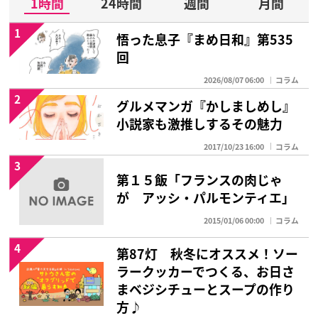
1時間
24時間
週間
月間
1
悟った息子『まめ日和』第535
回
2026/08/07 06:00
コラム
2
グルメマンガ『かしましめし』
小説家も激推しするその魅力
2017/10/23 16:00
コラム
3
第１５飯「フランスの肉じゃ
が アッシ・パルモンティエ」
2015/01/06 00:00
コラム
4
第87灯 秋冬にオススメ！ソー
ラークッカーでつくる、お日さ
まベジシチューとスープの作り
方♪