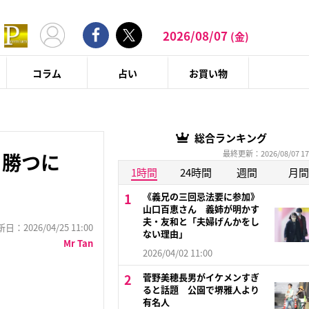
2026/08/07
(金)
コラム
占い
お買い物
総合ランキング
最終更新：2026/08/07 17
ち勝つに
1時間
24時間
週間
月間
《義兄の三回忌法要に参加》
山口百恵さん 義姉が明かす
夫・友和と「夫婦げんかをし
：2026/04/25 11:00
ない理由」
Mr Tan
2026/04/02 11:00
菅野美穂長男がイケメンすぎ
ると話題 公園で堺雅人より
有名人