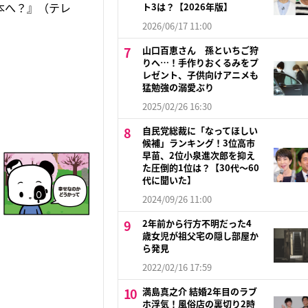
本へ？』（テレ
ト3は？【2026年版】
2026/06/17 11:00
山口百恵さん 孫といちご狩
りへ…！手作りおくるみをプ
レゼント、子供向けアニメも
猛勉強の溺愛ぶり
2025/02/26 16:30
自民党総裁に「なってほしい
候補」ランキング！3位高市
早苗、2位小泉進次郎を抑え
た圧倒的1位は？【30代〜60
代に聞いた】
2024/09/26 11:00
2年前から行方不明だった4
歳女児が祖父宅の隠し部屋か
ら発見
2022/02/16 17:59
満島真之介 結婚2年目のラブ
ホ浮気！風俗店の裏切り2時