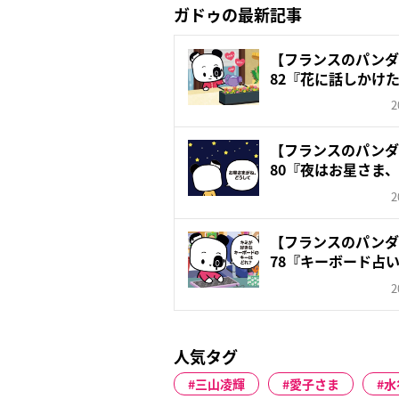
ガドゥの最新記事
【フランスのパンダ ガ
82『花に話しかけ
2
【フランスのパンダ ガ
80『夜はお星さま
2
【フランスのパンダ ガ
78『キーボード占
2
人気タグ
三山凌輝
愛子さま
水