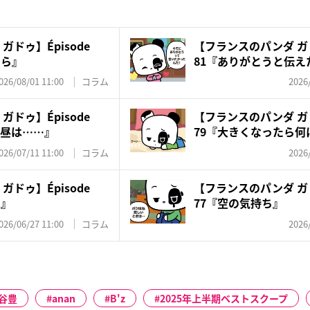
ドゥ】Épisode
【フランスのパンダ ガド
たら』
81『ありがとうと伝え
026/08/01 11:00
コラム
2026
ドゥ】Épisode
【フランスのパンダ ガド
、昼は……』
79『大きくなったら何に
026/07/11 11:00
コラム
2026
ドゥ】Épisode
【フランスのパンダ ガド
い』
77『空の気持ち』
026/06/27 11:00
コラム
2026
谷豊
anan
B'z
2025年上半期ベストスクープ