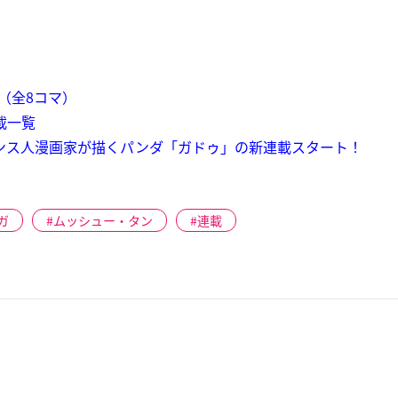
む（全8コマ）
載一覧
ランス人漫画家が描くパンダ「ガドゥ」の新連載スタート！
ガ
ムッシュー・タン
連載