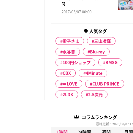
間
2017/03/07 00:00
人気タグ
愛子さま
三山凌輝
水谷豊
Blu-ray
100円ショップ
BMSG
CBX
4Minute
＝LOVE
CLUB PRINCE
2LDK
2.5次元
コラムランキング
最終更新：2026/08/07 17
1時間
24時間
週間
月間