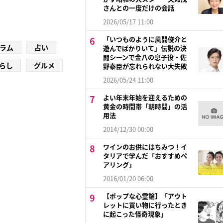
さんとの一度だけの会話
2026/05/17 11:00
「いつものように風間俊介と
ラム
占い
遊んでばかりいて」伝説の決
闘シーンで金八の息子役・佐
らし
グルメ
野泰臣が忘れられない大失敗
2026/05/24 11:00
よい年末年始を迎えるための
黄金の時間帯「朝時間」の活
用法
2014/12/30 00:00
ワインのお供にはちみつ！イ
タリアで学んだ「おすすめペ
アリング」
2016/01/20 06:00
【ポップな心霊論】「アウト
レットに買い物に行ったとき
に起こった怪奇現象」