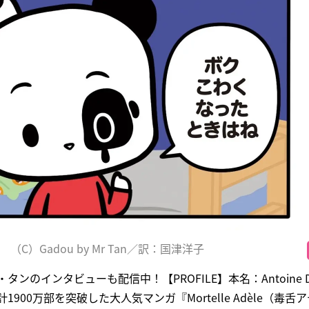
（C）Gadou by Mr Tan／訳：国津洋子
ンのインタビューも配信中！【PROFILE】本名：Antoine 
900万部を突破した大人気マンガ『Mortelle Adèle（毒舌