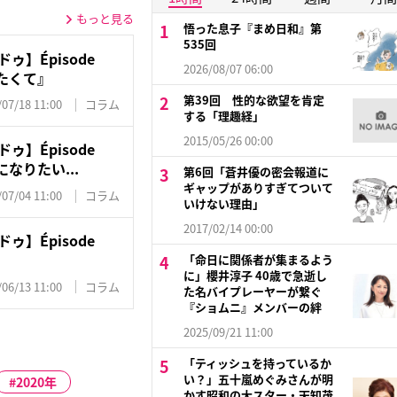
もっと見る
悟った息子『まめ日和』第
535回
ゥ】Épisode
2026/08/07 06:00
たくて』
第39回 性的な欲望を肯定
/07/18 11:00
コラム
する「理趣経」
2015/05/26 00:00
ゥ】Épisode
なりたい...
第6回「蒼井優の密会報道に
ギャップがありすぎてついて
/07/04 11:00
コラム
いけない理由」
2017/02/14 00:00
ゥ】Épisode
「命日に関係者が集まるよう
に」櫻井淳子 40歳で急逝し
/06/13 11:00
コラム
た名バイプレーヤーが繋ぐ
『ショムニ』メンバーの絆
2025/09/21 11:00
「ティッシュを持っているか
い？」五十嵐めぐみさんが明
2020年
かす昭和の大スター・天知茂