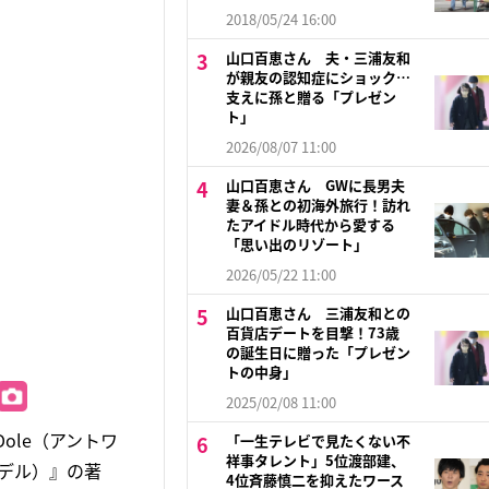
2018/05/24 16:00
山口百恵さん 夫・三浦友和
が親友の認知症にショック…
支えに孫と贈る「プレゼン
ト」
2026/08/07 11:00
山口百恵さん GWに長男夫
妻＆孫との初海外旅行！訪れ
たアイドル時代から愛する
「思い出のリゾート」
2026/05/22 11:00
山口百恵さん 三浦友和との
百貨店デートを目撃！73歳
の誕生日に贈った「プレゼン
トの中身」
2025/02/08 11:00
Dole（アントワ
「一生テレビで見たくない不
祥事タレント」5位渡部建、
アデル）』の著
4位斉藤慎二を抑えたワース