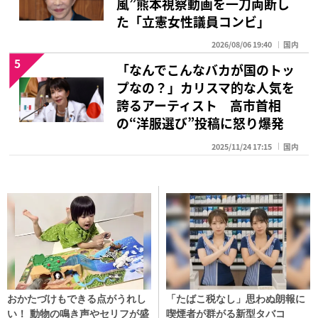
風”熊本視察動画を一刀両断し
た「立憲女性議員コンビ」
2026/08/06 19:40
国内
5
「なんでこんなバカが国のトッ
プなの？」カリスマ的な人気を
誇るアーティスト 高市首相
の“洋服選び”投稿に怒り爆発
2025/11/24 17:15
国内
おかたづけもできる点がうれし
「たばこ税なし」思わぬ朗報に
い！ 動物の鳴き声やセリフが盛
喫煙者が群がる新型タバコ