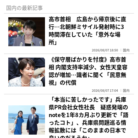
国内の最新記事
高市首相 広島から帰京後に直
行…北朝鮮ミサイル発射時に3
時間滞在していた「意外な場
所」
2026/08/07 18:50
国内
《保守層ばかりを忖度》高市首
相 内閣支持率減少、女性天皇容
認が増加…識者に聞く「民意無
視」の代償
2026/08/07 17:04
国内
「本当に苦しかったです」兵庫
県PR会社女性社長 疑惑発端の
noteを1年8カ月ぶり更新で「語
ったコト」、兵庫県問題巡る情
報拡散には「このままの日本で
良いのだろうか」