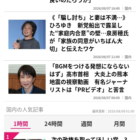
2026/08/07 16:40
国内
《「騙し討ち」と妻は不満…》
ひろゆき 新党船出で露呈し
た“家庭内合意”の壁…泉房穂氏
が「家族の同意がいちばん大
切」と伝えたワケ
2026/08/07 11:00
国内
「BGMをつける発想にならない
はず」高市首相 大炎上の熊本
地震の視察動画 有名ジャーナ
リストは「PRビデオ」と苦言
2026/08/07 06:00
国内
国内の人気記事
最終更新：2026/08/08 01:00
1時間
24時間
週間
月間
1
次の政権を取ってほしい党 3