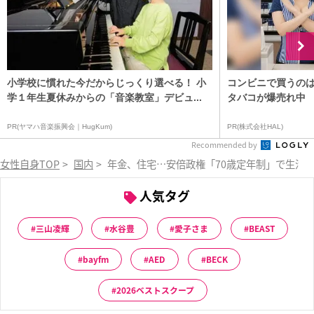
小学校に慣れた今だからじっくり選べる！ 小
コンビニで買うの
学１年生夏休みからの「音楽教室」デビュ...
タバコが爆売れ中
PR(ヤマハ音楽振興会｜HugKum)
PR(株式会社HAL)
Recommended by
女性自身TOP
>
国内
>
年金、住宅…安倍政権「70歳定年制」で生活
人気タグ
三山凌輝
水谷豊
愛子さま
BEAST
bayfm
AED
BECK
2026ベストスクープ