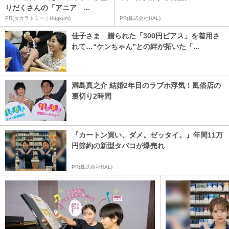
りだくさんの「アニア ...
PR(タカラトミー｜Hugkum)
PR(株式会社HAL)
佳子さま 贈られた「300円ピアス」を着用さ
れて…“ケンちゃん”との絆が拓いた「...
満島真之介 結婚2年目のラブホ浮気！風俗店の
裏切り2時間
『カートン買い、ダメ。ゼッタイ。』年間11万
円節約の新型タバコが爆売れ
PR(株式会社HAL)