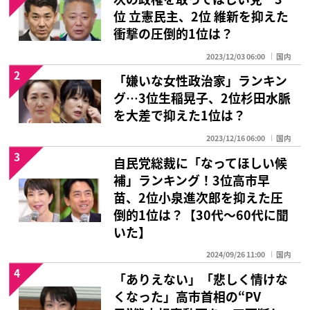
位 立憲民主、2位 維新を抑えた
衝撃の圧倒的1位は？
2023/12/03 06:00
国内
2
「嫌いな女性政治家」ランキン
グ…3位生稲晃子、2位杉田水脈
を大差で抑えた1位は？
2023/12/16 06:00
国内
3
自民党総裁に「なってほしい候
補」ランキング！3位高市早
苗、2位小泉進次郎を抑えた圧
倒的1位は？【30代〜60代に聞
いた】
2024/09/26 11:00
国内
4
「ありえない」「悲しく情けな
くなった」高市首相の“PV