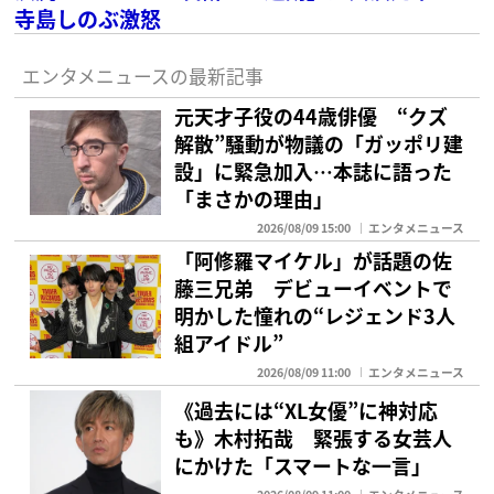
寺島しのぶ激怒
エンタメニュースの最新記事
元天才子役の44歳俳優 “クズ
解散”騒動が物議の「ガッポリ建
設」に緊急加入…本誌に語った
「まさかの理由」
2026/08/09 15:00
エンタメニュース
「阿修羅マイケル」が話題の佐
藤三兄弟 デビューイベントで
明かした憧れの“レジェンド3人
組アイドル”
2026/08/09 11:00
エンタメニュース
《過去には“XL女優”に神対応
も》木村拓哉 緊張する女芸人
にかけた「スマートな一言」