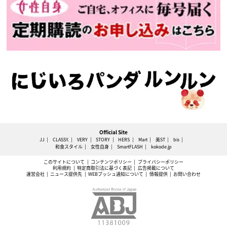
Official Site
JJ
CLASSY.
VERY
STORY
HERS
Mart
美ST
bis
和食スタイル
女性自身
SmartFLASH
kokode.jp
このサイトについて
コンテンツポリシー
プライバシーポリシー
利用規約
特定商取引法に基づく表記
広告掲載について
運営会社
ニュース提供先
WEBプッシュ通知について
情報提供
お問い合わせ