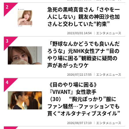
2
急死の黒崎真音さん「さやを一
人にしない」親友の神田沙也加
さんと交わしていた“約束”
2023/03/01 14:54
エンタメニュース
3
「野球なんかどうでも良いんだ
ろうな」元NHK女性アナ “目の
やり場に困る”観戦姿に疑問の
声があがったワケ
2026/07/22 17:55
エンタメニュース
4
《目のやり場に困る》
『VIVANT』女性歌手
（30） “胸元ぽっかり”服に
ファン騒然…ファッションでも
貫く“オルタナティブスタイル”
2026/08/07 17:10
エンタメニュース