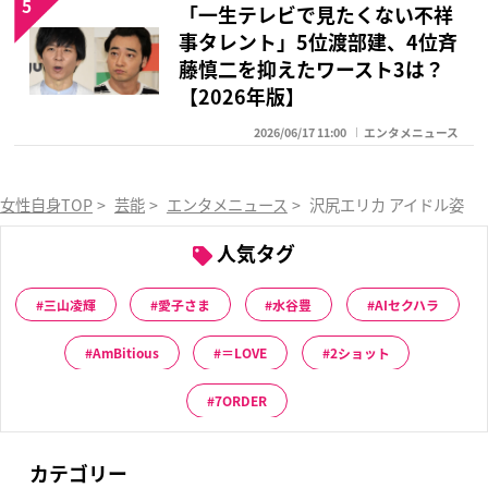
5
「一生テレビで見たくない不祥
事タレント」5位渡部建、4位斉
藤慎二を抑えたワースト3は？
【2026年版】
2026/06/17 11:00
エンタメニュース
女性自身TOP
>
芸能
>
エンタメニュース
>
沢尻エリカ アイドル姿が
人気タグ
三山凌輝
愛子さま
水谷豊
AIセクハラ
AmBitious
＝LOVE
2ショット
7ORDER
カテゴリー