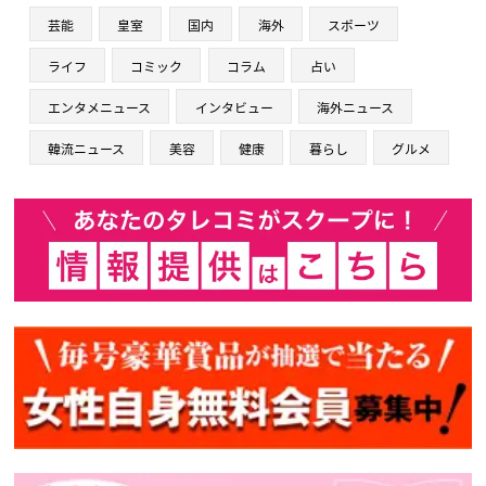
芸能
皇室
国内
海外
スポーツ
ライフ
コミック
コラム
占い
エンタメニュース
インタビュー
海外ニュース
韓流ニュース
美容
健康
暮らし
グルメ