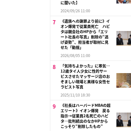
に聞いた】
2024/09/26 11:00
《遺族への謝罪より前に》イ
オン爆発で従業員死亡 ハビ
タは親会社のHPから「エリ
ート社長の写真」削除の“逃
げ姿勢”、担当者が取材に見
せた「動揺」
2026/08/05 11:00
「気持ちよかった」に寒気…
12歳タイ人少女に性的サー
ビスさせたマッサージ店のお
ぞましい現場と異様な女性セ
ラピスト写真
2025/11/10 18:30
《社長はハーバードMBAの超
エリート》イオン爆発 戻る
指示→従業員2名死亡のハビ
タ…批判続出のなかHPから
こっそり“削除したもの”