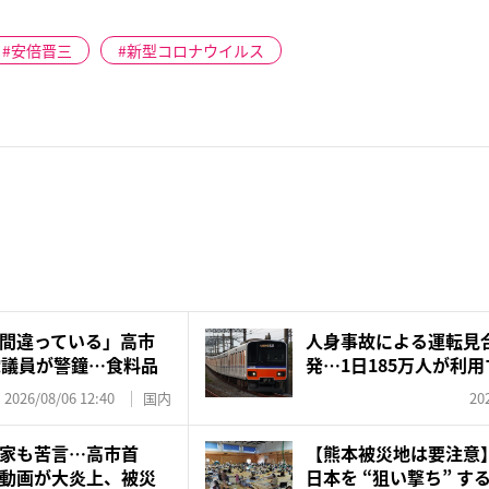
安倍晋三
新型コロナウイルス
間違っている」高市
人身事故による運転見
党議員が警鐘…食料品
発…1日185万人が利
ユ...
2026/08/06 12:40
国内
20
家も苦言…高市首
【熊本被災地は要注意
動画が大炎上、被災
日本を “狙い撃ち” する