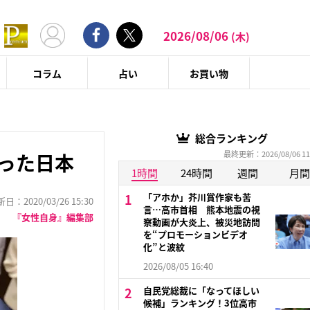
2026/08/06
(木)
コラム
占い
お買い物
総合ランキング
最終更新：2026/08/06 11
なった日本
1時間
24時間
週間
月間
「アホか」芥川賞作家も苦
：2020/03/26 15:30
言…高市首相 熊本地震の視
『女性自身』編集部
察動画が大炎上、被災地訪問
を“プロモーションビデオ
化”と波紋
2026/08/05 16:40
自民党総裁に「なってほしい
候補」ランキング！3位高市