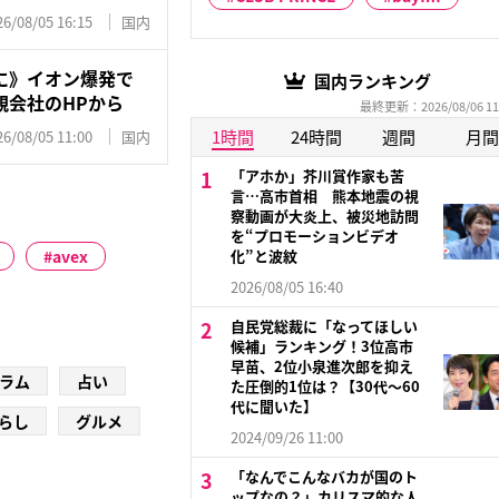
26/08/05 16:15
国内
に》イオン爆発で
国内ランキング
親会社のHPから
最終更新：2026/08/06 11
1時間
24時間
週間
月間
26/08/05 11:00
国内
「アホか」芥川賞作家も苦
言…高市首相 熊本地震の視
察動画が大炎上、被災地訪問
を“プロモーションビデオ
avex
化”と波紋
2026/08/05 16:40
自民党総裁に「なってほしい
候補」ランキング！3位高市
早苗、2位小泉進次郎を抑え
ラム
占い
た圧倒的1位は？【30代〜60
代に聞いた】
らし
グルメ
2024/09/26 11:00
「なんでこんなバカが国のト
ップなの？」カリスマ的な人