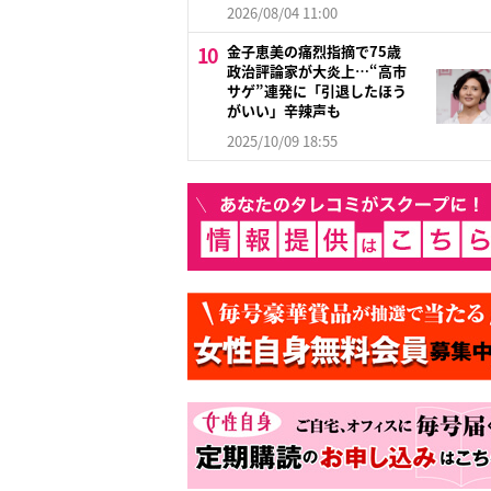
2026/08/04 11:00
金子恵美の痛烈指摘で75歳
政治評論家が大炎上…“高市
サゲ”連発に「引退したほう
がいい」辛辣声も
2025/10/09 18:55