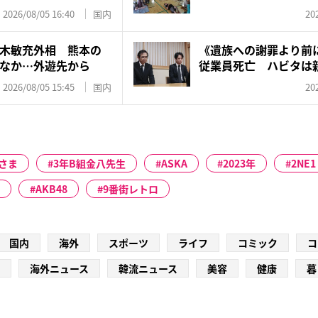
2026/08/05 16:40
国内
20
木敏充外相 熊本の
《遺族への謝罪より前
なか…外遊先から
従業員死亡 ハビタは
「エ...
2026/08/05 15:45
国内
20
さま
3年B組金八先生
ASKA
2023年
2NE1
AKB48
9番街レトロ
国内
海外
スポーツ
ライフ
コミック
コ
海外ニュース
韓流ニュース
美容
健康
暮