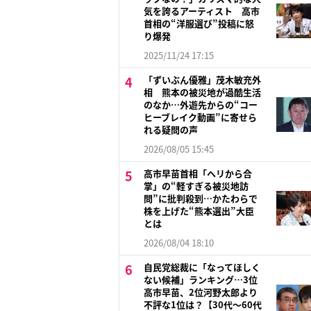
気を誇るアーティスト 高市
首相の“洋服選び”投稿に怒
り爆発
2025/11/24 17:15
「ずいぶん優雅」茂木敏充外
相 熊本の被災地が過酷生活
のなか…外遊先からの“コー
ヒーブレイク動画”に寄せら
れる疑問の声
2026/08/05 15:45
高市早苗首相「ヘリから合
掌」の“軽すぎる被災地訪
問”に批判殺到…かたわらで
株を上げた“熊本選出”大臣
とは
2026/08/04 18:10
自民党総裁に「なってほしく
ない候補」ランキング…3位
高市早苗、2位河野太郎より
不評な1位は？【30代～60代