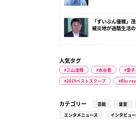
地訪問...
「ずいぶん優雅」茂
被災地が過酷生活の
の“コ...
人気タグ
三山凌輝
水谷豊
愛子
2019ベストスクープ
Blu-ray
カテゴリー
芸能
皇室
エンタメニュース
インタビュー