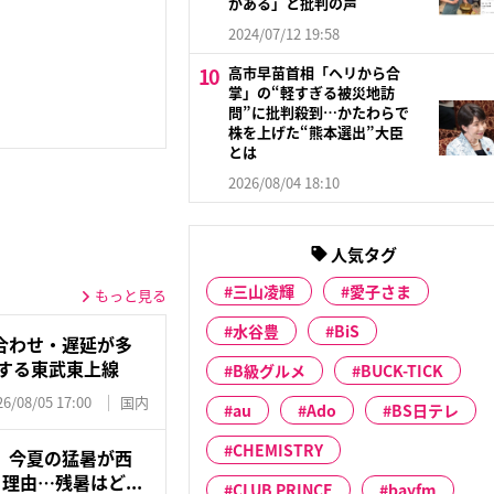
がある」と批判の声
2024/07/12 19:58
高市早苗首相「ヘリから合
掌」の“軽すぎる被災地訪
問”に批判殺到…かたわらで
株を上げた“熊本選出”大臣
とは
2026/08/04 18:10
人気タグ
三山凌輝
愛子さま
もっと見る
水谷豊
BiS
合わせ・遅延が多
用する東武東上線
B級グルメ
BUCK-TICK
26/08/05 17:00
国内
au
Ado
BS日テレ
CHEMISTRY
】今夏の猛暑が西
理由…残暑はど...
CLUB PRINCE
bayfm