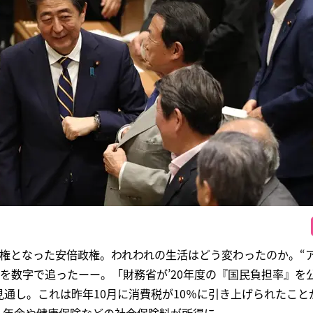
期政権となった安倍政権。われわれの生活はどう変わったのか。“
を数字で追ったーー。「財務省が’20年度の『国民負担率』を
る見通し。これは昨年10月に消費税が10％に引き上げられたこ