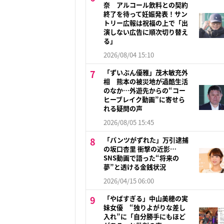
奈 アルコール飲料との契約
終了を待って妊娠発表！サン
トリー広報は祝福の上で「出
演しない広告に順次切り替え
る」
2026/08/04 15:10
「ずいぶん優雅」茂木敏充外
相 熊本の被災地が過酷生活
のなか…外遊先からの“コー
ヒーブレイク動画”に寄せら
れる疑問の声
2026/08/05 15:45
「パンツがずれた」万引逮捕
の坂口杏里 衝撃の近影…
SNS動画で語った“将来の
夢”と透ける金銭状況
2026/04/15 06:00
「やばすぎる」中山美穂の実
妹女優 “独りよがりな差し
入れ”に「自分勝手にもほど