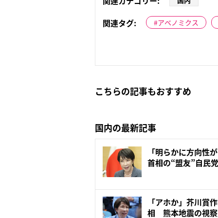
関連カテゴリー:
国内
関連タグ:
アベノミクス
こちらの記事もおすすめ
国内の最新記事
「明らかに方向性が
首相の“盟友”自民
の...
「アホか」芥川賞作
相 熊本地震の視察