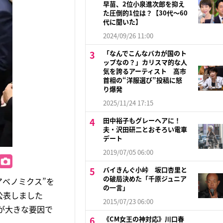
早苗、2位小泉進次郎を抑え
た圧倒的1位は？【30代〜60
代に聞いた】
2024/09/26 11:00
「なんでこんなバカが国のト
ップなの？」カリスマ的な人
気を誇るアーティスト 高市
首相の“洋服選び”投稿に怒
り爆発
2025/11/24 17:15
田中裕子もグレーヘアに！
夫・沢田研二とおそろい電車
デート
2019/07/05 06:00
バイきんぐ小峠 坂口杏里と
の破局決めた「千原ジュニア
アベノミクス”を
の一言」
公表しました
2015/07/23 06:00
とが大きな要因で
《CM女王の神対応》川口春