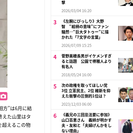
撃
2026/03/04 16:20
《左腕にびっしり》大野
智 “絵柄の意味”にファン
騒然…“巨大タトゥー”に描
かれた「7文字の言葉」
2026/07/09 15:25
菅野美穂長男がイケメンすぎ
ると話題 公園で堺雅人より
有名人
2018/05/24 16:00
次の政権を取ってほしい党
3位 立憲民主、2位 維新を抑
えた衝撃の圧倒的1位は？
2023/12/03 06:00
相方”は6月に結
《義兄の三回忌法要に参加》
終えた山里はタ
山口百恵さん 義姉が明かす
を超えるこの物
夫・友和と「夫婦げんかをし
ない理由」