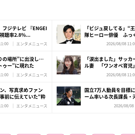
フジテレビ 『ENGEI
「ビジュ戻してる」“王
率2.8％...
隊ヒーロー俳優 ふっく
11:00
エンタメニュース
2026/08/08 11:0
りの場所”に出没し…
「涙出ました」サッカ
トゥー”に現れた
ル妻 「ワンオペ育児
夫・...
11:00
エンタメニュース
2026/08/08 11:0
ン、写真求めファン
国立7万人動員を目標
事前に伝えていた“粋
ーム率いる次長課長・
井...
11:00
エンタメニュース
2026/08/08 