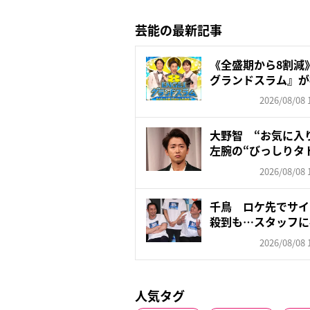
芸能の最新記事
《全盛期から8割減》
グランドスラム』が視聴
2026/08/08 
大野智 “お気に入
左腕の“びっしりタ
「驚...
2026/08/08 
千鳥 ロケ先でサイ
殺到も…スタッフに
す...
2026/08/08 
人気タグ