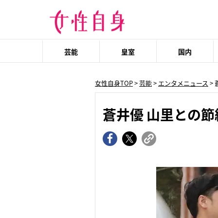
芸能
皇室
国内
女性自身TOP
>
芸能
>
エンタメニュース
>
蒼井優 山里との