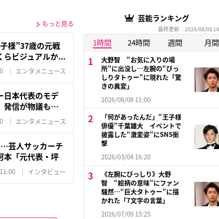
芸能ランキング
もっと見る
最終更新：2026/08/08 14
1時間
24時間
週間
月間
子様”37歳の元戦
らビジュアルか...
大野智 “お気に入りの場
所”に出没し…左腕の“びっ
0
エンタメニュース
しりタトゥー”に現れた「驚
きの異変」
ー日本代表のモデ
2026/08/08 11:00
」発信が物議も…
「何があったんだ」“王子様
0
エンタメニュース
俳優”千葉雄大 イベントで
披露した“激変姿”にSNS衝
撃
に…芸人サッカーチ
河本「元代表・坪
2026/03/04 16:20
11:00
インタビュー
《左腕にびっしり》大野
智 “絵柄の意味”にファン
騒然…“巨大タトゥー”に描
かれた「7文字の言葉」
2026/07/09 15:25