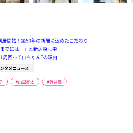
同居開始！築50年の新居に込めたこだわり
秋までには…」と新居探し中
“1周回って山ちゃん”の理由
ンタメニュース
チ
山里亮太
蒼井優