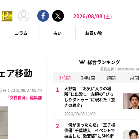
2026/08/08
(土)
コラム
占い
お買い物
総合ランキング
最終更新：2026/08/08 14
ェア移動
1時間
24時間
週間
月間
大野智 “お気に入りの場
：2019/08/07 09:44
所”に出没し…左腕の“びっ
『女性自身』編集部
しりタトゥー”に現れた「驚
きの異変」
2026/08/08 11:00
「何があったんだ」“王子様
俳優”千葉雄大 イベントで
披露した“激変姿”にSNS衝