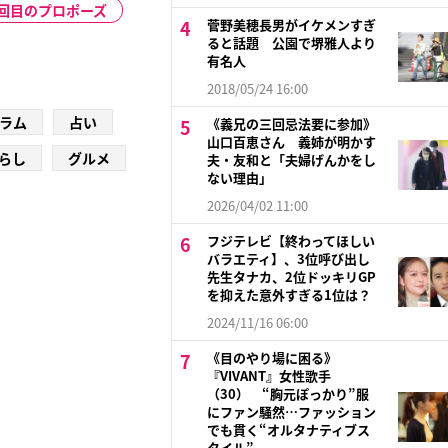
1回目のプロポーズ
菅野美穂長男がイケメンすぎ
ると話題 公園で堺雅人より
有名人
2018/05/24 16:00
ラム
占い
《義兄の三回忌法要に参加》
山口百恵さん 義姉が明かす
らし
グルメ
夫・友和と「夫婦げんかをし
ない理由」
2026/04/02 11:00
フジテレビ【終わってほしい
バラエティ】、3位呼び出し
先生タナカ、2位ドッキリGP
を抑えた意外すぎる1位は？
2024/11/16 06:00
《目のやり場に困る》
『VIVANT』女性歌手
（30） “胸元ぽっかり”服
にファン騒然…ファッション
でも貫く“オルタナティブス
タイル”