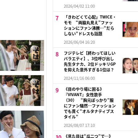
2026/04/02 11:00
「きわどくて心配」TWICE・
モモ “両脇丸見え”ファッ
ションにファン沸騰…“だら
しない”ドレスも話題
2026/06/04 16:20
フジテレビ【終わってほしい
バラエティ】、3位呼び出し
先生タナカ、2位ドッキリGP
を抑えた意外すぎる1位は？
2024/11/16 06:00
《目のやり場に困る》
『VIVANT』女性歌手
（30） “胸元ぽっかり”服
にファン騒然…ファッション
でも貫く“オルタナティブス
タイル”
2026/08/07 17:10
《見た目は“瓜二つ”で…》