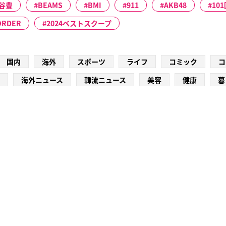
谷豊
BEAMS
BMI
911
AKB48
10
ORDER
2024ベストスクープ
国内
海外
スポーツ
ライフ
コミック
コ
海外ニュース
韓流ニュース
美容
健康
暮