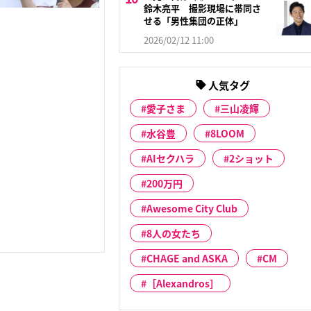
鈴木亮平 撮影現場に帯同さ
せる「男性集団の正体」
2026/02/12 11:00
人気タグ
愛子さま
三山凌輝
水谷豊
8LOOM
AIセクハラ
2ショット
200万円
Awesome City Club
8人の女たち
CHAGE and ASKA
CM
［Alexandros］