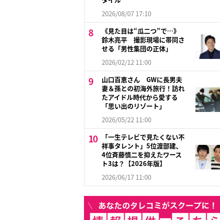
2026/08/07 17:10
《見た目は“瓜二つ”で…》
鈴木亮平 撮影現場に帯同さ
せる「男性集団の正体」
2026/02/12 11:00
山口百恵さん GWに長男夫
妻＆孫との初海外旅行！訪れ
たアイドル時代から愛する
「思い出のリゾート」
2026/05/22 11:00
「一生テレビで見たくない不
祥事タレント」5位渡部建、
4位斉藤慎二を抑えたワース
ト3は？【2026年版】
2026/06/17 11:00