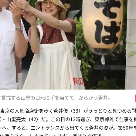
て警戒する山里の口元に手を当てて、からかう蒼井。
東京の人気商店街を歩く蒼井優（33）がうっとりと見つめる“
・山里亮太（42）だ。この日の13時過ぎ、東京郊外で仕事を
ンへ。すると、エントランスから出てくる蒼井の姿が。築50年