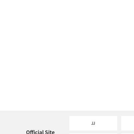
JJ
Official Site