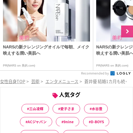
NARSの新クレンジングオイルで毎朝、メイク
NARSの新クレン
映えする潤い美肌へ
映えする潤い美肌
PR(NARS on 美的.com)
PR(NARS on 美的.com)
Recommended by
女性自身TOP
>
芸能
>
エンタメニュース
>
蒼井優 結婚1カ月も続く
人気タグ
三山凌輝
愛子さま
水谷豊
ACジャパン
9nine
D-BOYS