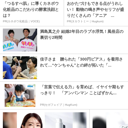
「つるすべ肌」に導くカネボウ
おかたづけもできる点がうれし
化粧品のこだわりの酵素洗顔と
い！ 動物の鳴き声やセリフが盛
は？
りだくさんの「アニア ...
PR(カネボウ化粧品｜VOCE)
PR(タカラトミー｜Hugkum)
満島真之介 結婚2年目のラブホ浮気！風俗店の
裏切り2時間
佳子さま 贈られた「300円ピアス」を着用さ
れて…“ケンちゃん”との絆が拓いた「...
「言葉で伝える力」を育めば、イヤイヤ期もす
っきり！ 「アンパンマン ことばずかん...
PR(セガフェイブ｜HugKum)