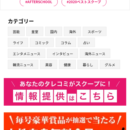
AFTERSCHOOL
2020ベストスクープ
カテゴリー
芸能
皇室
国内
海外
スポーツ
ライフ
コミック
コラム
占い
エンタメニュース
インタビュー
海外ニュース
韓流ニュース
美容
健康
暮らし
グルメ