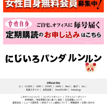
Official Site
JJ
CLASSY.
VERY
STORY
HERS
Mart
美ST
bis
和食スタイル
女性自身
SmartFLASH
kokode.jp
このサイトについて
コンテンツポリシー
プライバシーポリシー
利用規約
特定商取引法に基づく表記
広告掲載について
運営会社
ニュース提供先
WEBプッシュ通知について
情報提供
お問い合わせ