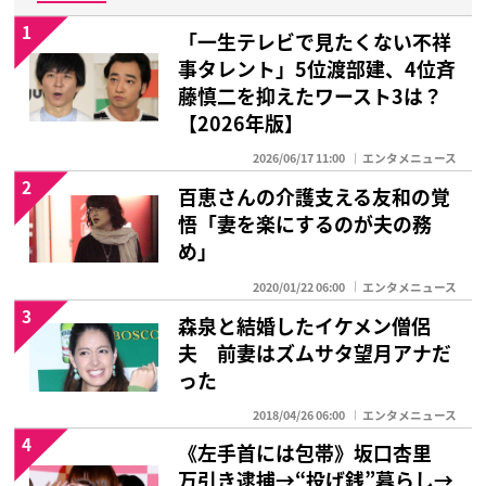
1
「一生テレビで見たくない不祥
事タレント」5位渡部建、4位斉
藤慎二を抑えたワースト3は？
【2026年版】
2026/06/17 11:00
エンタメニュース
2
百恵さんの介護支える友和の覚
悟「妻を楽にするのが夫の務
め」
2020/01/22 06:00
エンタメニュース
3
森泉と結婚したイケメン僧侶
夫 前妻はズムサタ望月アナだ
った
2018/04/26 06:00
エンタメニュース
4
《左手首には包帯》坂口杏里
万引き逮捕→“投げ銭”暮らし→