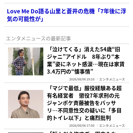
Love Me Do語る山里と蒼井の危機「7年後に浮
気の可能性が」
エンタメニュースの最新記事
「泣けてくる」消えた54歳“旧
ジャニ”アイドル 8年ぶり“本
業”姿にネット感涙…現在は家賃
3.4万円の“懐事情”
2026/08/06 19:10
エンタメニュース
「マジで最低」服役経験ある超
有名経営者 懲役7年求刑の元
ジャンポケ斉藤被告をバッサ
リ…不同意性交の疑いに「多目
的トイレ以下」と痛烈批判
2026/08/06 17:50
エンタメニュース