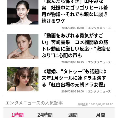
「転んだら怖すぎ」田中みな
実 妊娠中にゴリゴリヒール着
用が物議…それでも頑なに履き
続けるワケ
2026/08/06 16:40
エンタメニュース
「動画をあげれる勇気がすご
い」宮崎麗果 コメ欄開放の筋
トレ動画に厳しい反応…“激痩せ
ぶり”に心配の声も
2026/08/06 16:25
エンタメニュース
《離婚、“タトゥー”も話題に》
来年1月クールに連ドラ主演す
る「紅白出場の元朝ドラ女優」
2026/08/06 16:00
エンタメニュース
エンタメニュースの人気記事
最終更新：2026/08/07 01:00
1時間
24時間
週間
月間