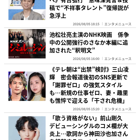
稿で“不祥事タレント”復帰説が
急浮上
2026/08/05 18:15
エンタメニュース
池松壮亮主演のNHK映画 係争
中の公開強行のさなか本編に追
加された“釈明文”
2026/08/05 16:00
エンタメニュース
《テレ朝は“出禁”検討》三山凌
輝 密会報道後初のSNS更新で
「謝罪ゼロ」の強気スタイル
も…新規の仕事ゼロ、妻・趣里
も憔悴で迎える「干され危機」
2026/08/05 15:20
エンタメニュース
「歌う資格がない」前山剛久
デビューシングルのコメ欄が大
炎上…歌詞から神田沙也加さん