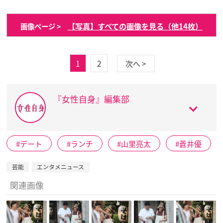
【写真】すべての画像を見る（他14枚）
画像ページ >
1
2
次へ >
『女性自身』編集部
デート
ランチ
山里亮太
蒼井優
芸能
エンタメニュース
関連画像