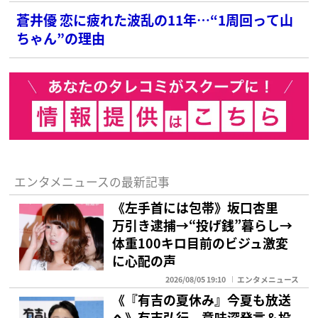
蒼井優 恋に疲れた波乱の11年…“1周回って山
ちゃん”の理由
エンタメニュースの最新記事
《左手首には包帯》坂口杏里
万引き逮捕→“投げ銭”暮らし→
体重100キロ目前のビジュ激変
に心配の声
2026/08/05 19:10
エンタメニュース
《『有吉の夏休み』今夏も放送
へ》有吉弘行 意味深発言＆投