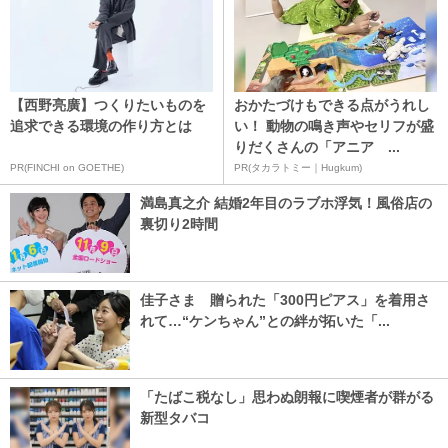
【西野亮廣】つくりたいものを
おかたづけもできる点がうれし
追求できる環境の作り方とは
い！ 動物の鳴き声やセリフが盛
りだくさんの「アニア ...
PR(FINCHI on GOETHE)
PR(タカラトミー｜Hugkum)
満島真之介 結婚2年目のラブホ浮気！風俗店の
裏切り2時間
佳子さま 贈られた「300円ピアス」を着用さ
れて…“ケンちゃん”との絆が拓いた「...
「たばこ税なし」思わぬ朗報に喫煙者が群がる
新型タバコ