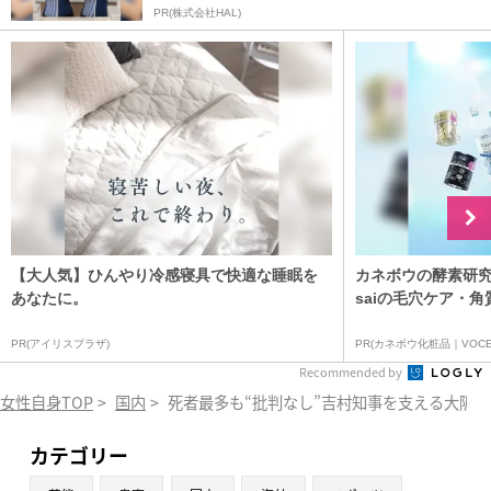
PR(株式会社HAL)
【大人気】ひんやり冷感寝具で快適な睡眠を
カネボウの酵素研究
あなたに。
saiの毛穴ケア・角
PR(アイリスプラザ)
PR(カネボウ化粧品｜VOCE
Recommended by
女性自身TOP
>
国内
>
死者最多も“批判なし”吉村知事を支える大阪
カテゴリー