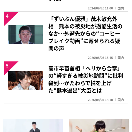
2024/09/26 11:00
国内
4
「ずいぶん優雅」茂木敏充外
相 熊本の被災地が過酷生活の
なか…外遊先からの“コーヒー
ブレイク動画”に寄せられる疑
問の声
2026/08/05 15:45
国内
5
高市早苗首相「ヘリから合掌」
の“軽すぎる被災地訪問”に批判
殺到…かたわらで株を上げ
た“熊本選出”大臣とは
2026/08/04 18:10
国内