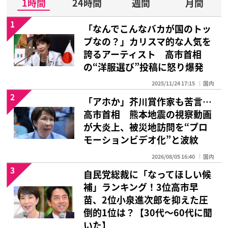
1時間
24時間
週間
月間
1
「なんでこんなバカが国のトッ
プなの？」カリスマ的な人気を
誇るアーティスト 高市首相
の“洋服選び”投稿に怒り爆発
2025/11/24 17:15
国内
2
「アホか」芥川賞作家も苦言…
高市首相 熊本地震の視察動画
が大炎上、被災地訪問を“プロ
モーションビデオ化”と波紋
2026/08/05 16:40
国内
3
自民党総裁に「なってほしい候
補」ランキング！3位高市早
苗、2位小泉進次郎を抑えた圧
倒的1位は？【30代〜60代に聞
いた】