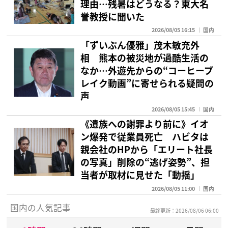
理由…残暑はどうなる？東大名
誉教授に聞いた
2026/08/05 16:15
国内
「ずいぶん優雅」茂木敏充外
相 熊本の被災地が過酷生活の
なか…外遊先からの“コーヒーブ
レイク動画”に寄せられる疑問の
声
2026/08/05 15:45
国内
《遺族への謝罪より前に》イオ
ン爆発で従業員死亡 ハビタは
親会社のHPから「エリート社長
の写真」削除の“逃げ姿勢”、担
当者が取材に見せた「動揺」
2026/08/05 11:00
国内
国内の人気記事
最終更新：2026/08/06 06:00