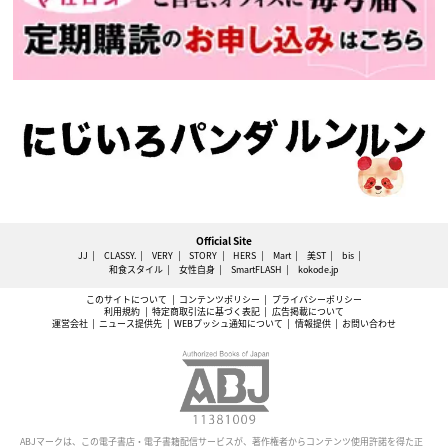
Official Site
JJ
CLASSY.
VERY
STORY
HERS
Mart
美ST
bis
和食スタイル
女性自身
SmartFLASH
kokode.jp
このサイトについて
コンテンツポリシー
プライバシーポリシー
利用規約
特定商取引法に基づく表記
広告掲載について
運営会社
ニュース提供先
WEBプッシュ通知について
情報提供
お問い合わせ
ABJマークは、この電子書店・電子書籍配信サービスが、著作権者からコンテンツ使用許諾を得た正