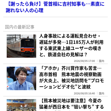
【謝ったら負け】菅首相に吉村知事も…素直に
謝れない人の心理
国内の最新記事
人身事故による運転見合わせ・
遅延が多発…1日185万人が利用
する東武東上線ユーザーの嘆き
と、鉄道会社の見解は？
2026/08/05 17:00
国内
「アホか」芥川賞作家も苦言…
高市首相 熊本地震の視察動画
が大炎上、被災地訪問を“プロモ
ーションビデオ化”と波紋
2026/08/05 16:40
国内
【熊本被災地は要注意】今夏の
猛暑が西日本を “狙い撃ち” する