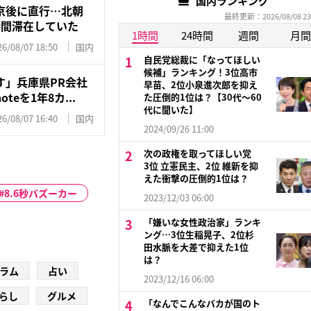
国内ランキング
京後に直行…北朝
最終更新：2026/08/08 23
時間滞在していた
1時間
24時間
週間
月間
26/08/07 18:50
国内
自民党総裁に「なってほしい
候補」ランキング！3位高市
す」兵庫県PR会社
早苗、2位小泉進次郎を抑え
eを1年8カ...
た圧倒的1位は？【30代〜60
代に聞いた】
26/08/07 16:40
国内
2024/09/26 11:00
次の政権を取ってほしい党
3位 立憲民主、2位 維新を抑
えた衝撃の圧倒的1位は？
8.6秒バズーカー
2023/12/03 06:00
「嫌いな女性政治家」ランキ
ング…3位生稲晃子、2位杉
田水脈を大差で抑えた1位
は？
ラム
占い
2023/12/16 06:00
らし
グルメ
「なんでこんなバカが国のト