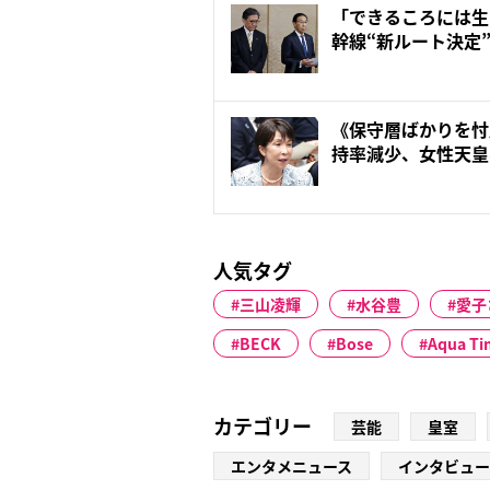
「できるころには生
幹線“新ルート決定
た...
《保守層ばかりを忖
持率減少、女性天皇
聞...
人気タグ
三山凌輝
水谷豊
愛子
BECK
Bose
Aqua Ti
カテゴリー
芸能
皇室
エンタメニュース
インタビュー