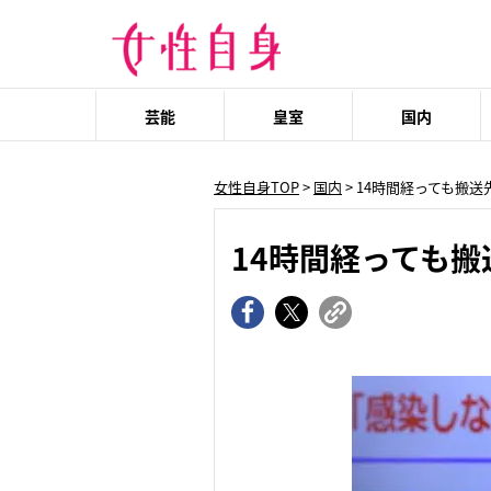
芸能
皇室
国内
女性自身TOP
>
国内
> 14時間経っても搬
14時間経っても