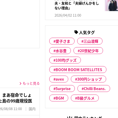
夫・友和と「夫婦げんかをし
ない理由」
2026/04/02 11:00
人気タグ
愛子さま
三山凌輝
水谷豊
20世紀少年
100均グッズ
BOOM BOOM SATELLITES
avex
300円ショップ
もっと見る
5urprise
Chilli Beans.
、まあ宿命でしょ
BGM
B級グルメ
島の99歳現役医
26/08/08 11:00
国内