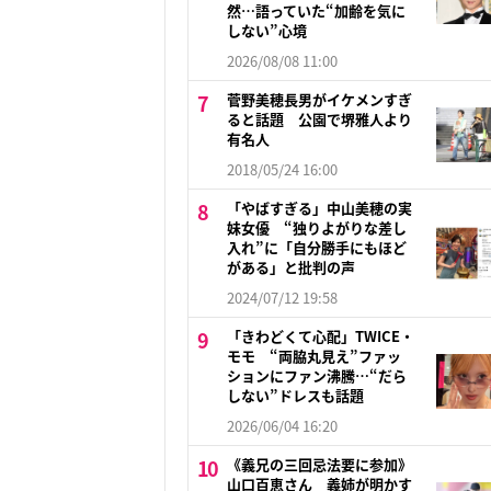
然…語っていた“加齢を気に
しない”心境
2026/08/08 11:00
菅野美穂長男がイケメンすぎ
ると話題 公園で堺雅人より
有名人
2018/05/24 16:00
「やばすぎる」中山美穂の実
妹女優 “独りよがりな差し
入れ”に「自分勝手にもほど
がある」と批判の声
2024/07/12 19:58
「きわどくて心配」TWICE・
モモ “両脇丸見え”ファッ
ションにファン沸騰…“だら
しない”ドレスも話題
2026/06/04 16:20
《義兄の三回忌法要に参加》
山口百恵さん 義姉が明かす