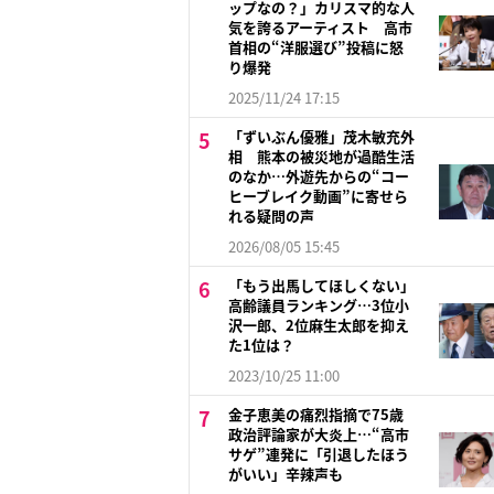
ップなの？」カリスマ的な人
気を誇るアーティスト 高市
首相の“洋服選び”投稿に怒
り爆発
2025/11/24 17:15
「ずいぶん優雅」茂木敏充外
相 熊本の被災地が過酷生活
のなか…外遊先からの“コー
ヒーブレイク動画”に寄せら
れる疑問の声
2026/08/05 15:45
「もう出馬してほしくない」
高齢議員ランキング…3位小
沢一郎、2位麻生太郎を抑え
た1位は？
2023/10/25 11:00
金子恵美の痛烈指摘で75歳
政治評論家が大炎上…“高市
サゲ”連発に「引退したほう
がいい」辛辣声も