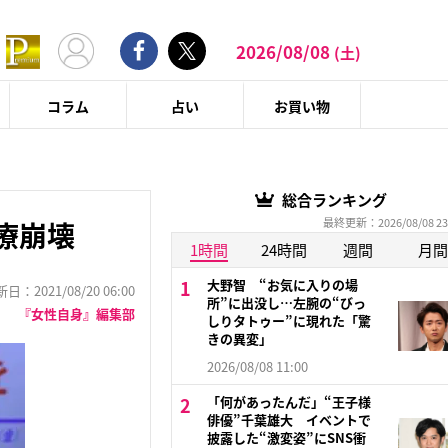
2026/08/08
(土)
コラム
占い
お買い物
総合ランキング
最終更新：2026/08/08 23
療崩壊
1時間
24時間
週間
月間
大野智 “お気に入りの場
：2021/08/20 06:00
所”に出没し…左腕の“びっ
『女性自身』編集部
しりタトゥー”に現れた「驚
きの異変」
2026/08/08 11:00
「何があったんだ」“王子様
俳優”千葉雄大 イベントで
披露した“激変姿”にSNS衝