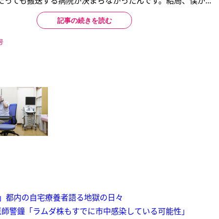
たっても搬送する病院が決まらなかったんです。結局、僕が...
記事の続きを読む
号
」都内の自宅療養者語る地獄の日々
医師警鐘「ラムダ株もすでに市中感染している可能性」