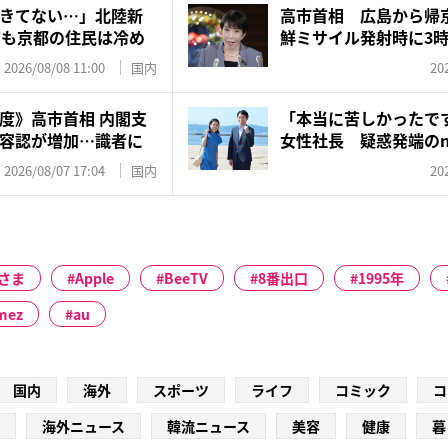
きてない…」北陸新
高市首相 広島から帰
”も京都の住民は冷め
鮮ミサイル発射時に3
「意...
2026/08/08 11:00
国内
20
度》高市首相 内閣支
「本当に苦しかったで
容認が増加…識者に
女性社長 疑惑発端のnot
2026/08/07 17:04
国内
20
さま
Apple
BeeTV
8番出口
1995年
mez
au
国内
海外
スポーツ
ライフ
コミック
コ
海外ニュース
韓流ニュース
美容
健康
暮