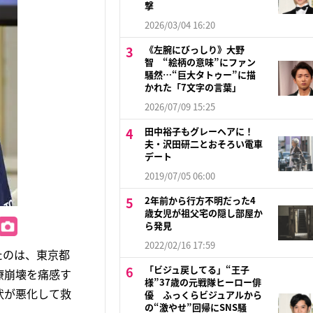
撃
2026/03/04 16:20
《左腕にびっしり》大野
智 “絵柄の意味”にファン
騒然…“巨大タトゥー”に描
かれた「7文字の言葉」
2026/07/09 15:25
田中裕子もグレーヘアに！
夫・沢田研二とおそろい電車
デート
2019/07/05 06:00
2年前から行方不明だった4
歳女児が祖父宅の隠し部屋か
ら発見
2022/02/16 17:59
たのは、東京都
「ビジュ戻してる」“王子
療崩壊を痛感す
様”37歳の元戦隊ヒーロー俳
状が悪化して救
優 ふっくらビジュアルから
の“激やせ”回帰にSNS騒