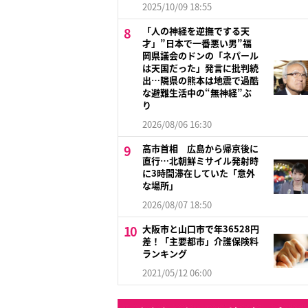
2025/10/09 18:55
「人の神経を逆撫でする天
才」”日本で一番悪い男”福
岡県議会のドンの「ネパール
は天国だった」発言に批判続
出…隣県の熊本は地震で過酷
な避難生活中の“無神経”ぶ
り
2026/08/06 16:30
高市首相 広島から帰京後に
直行…北朝鮮ミサイル発射時
に3時間滞在していた「意外
な場所」
2026/08/07 18:50
大阪市と山口市で年36528円
差！「主要都市」介護保険料
ランキング
2021/05/12 06:00