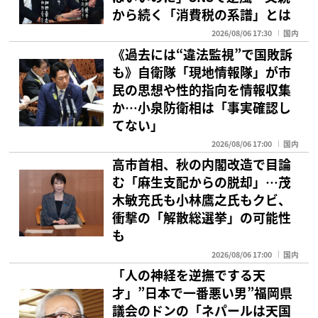
から続く「消費税の系譜」とは
2026/08/06 17:30
国内
《過去には“違法監視”で国敗訴
も》自衛隊「現地情報隊」が市
民の思想や性的指向を情報収集
か…小泉防衛相は「事実確認し
てない」
2026/08/06 17:00
国内
高市首相、秋の内閣改造で目論
む「麻生支配からの脱却」…茂
木敏充氏も小林鷹之氏もクビ、
衝撃の「解散総選挙」の可能性
も
2026/08/06 17:00
国内
「人の神経を逆撫でする天
才」”日本で一番悪い男”福岡県
議会のドンの「ネパールは天国