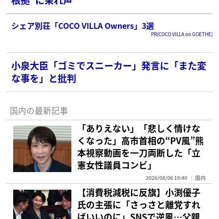
シェア別荘「COCO VILLA Owners」3選
PR(COCO VILLA on GOETHE)
小泉大臣「ゴミでスニーカー」発言に「また変
な事を」と批判
国内の最新記事
「ありえない」「悲しく情けな
くなった」高市首相の“PV風”熊
本視察動画を一刀両断した「立
憲女性議員コンビ」
2026/08/06 19:40
国内
【消費税減税に反旗】小渕優子
氏の主張に「さっさと離党すれ
ばいいのに」SNSで逆風…父親