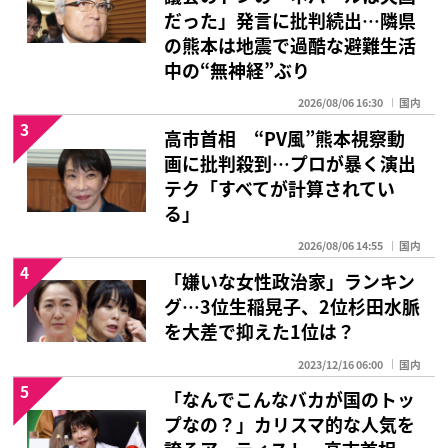
だった」発言に批判続出…隣県
の熊本は地震で過酷な避難生活
中の“無神経”ぶり
2026/08/06 16:30
国内
3
高市首相 “PV風”熊本視察動
画に批判殺到…プロが暴く演出
テク「すべてが計算されてい
る」
2026/08/06 14:55
国内
4
「嫌いな女性政治家」ランキン
グ…3位生稲晃子、2位杉田水脈
を大差で抑えた1位は？
2023/12/16 06:00
国内
5
「なんでこんなバカが国のトッ
プなの？」カリスマ的な人気を