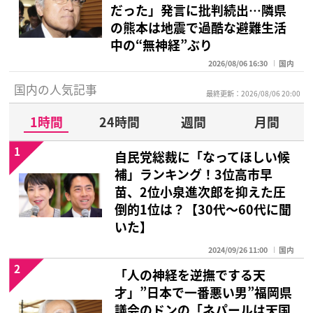
だった」発言に批判続出…隣県
の熊本は地震で過酷な避難生活
中の“無神経”ぶり
2026/08/06 16:30
国内
国内の人気記事
最終更新：2026/08/06 20:00
1時間
24時間
週間
月間
1
自民党総裁に「なってほしい候
補」ランキング！3位高市早
苗、2位小泉進次郎を抑えた圧
倒的1位は？【30代〜60代に聞
いた】
2024/09/26 11:00
国内
2
「人の神経を逆撫でする天
才」”日本で一番悪い男”福岡県
議会のドンの「ネパールは天国