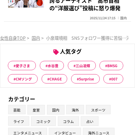
誇るアーティスト 高市首相
の“洋服選び”投稿に怒り爆発
2025/11/24 17:15
国内
女性自身TOP
>
国内
>
小泉環境相 SNSフォロワー獲得に苦悩…河
人気タグ
愛子さま
水谷豊
三山凌輝
BMSG
CMソング
CHAGE
5urprise
007
カテゴリー
芸能
皇室
国内
海外
スポーツ
ライフ
コミック
コラム
占い
エンタメニュース
インタビュー
海外ニュース