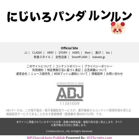
Official Site
JJ
CLASSY.
VERY
STORY
HERS
Mart
美ST
bis
和食スタイル
女性自身
SmartFLASH
kokode.jp
このサイトについて
コンテンツポリシー
プライバシーポリシー
利用規約
特定商取引法に基づく表記
広告掲載について
運営会社
ニュース提供先
WEBプッシュ通知について
情報提供
お問い合わせ
ABJマークは、この電子書店・電子書籍配信サービスが、著作権者からコンテンツ使用許諾を得た正
規版配信サービスであることを示す登録商標（登録番号 第6091713号）です。
本サイトに掲載されているすべての文章・画像の無断転載・複製行為を固く禁止します。すべて
の著作権は光文社に帰属します。
© Kobunsha Co., Ltd. All Rights Reserved.
WP2Social Auto Publish
Powered By :
XYZScripts.com