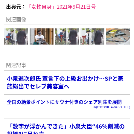
出典元：
「女性自身」2021年9月21日号
関連画像
関連記事
小泉進次郎氏 宣言下の上級お出かけ…SPと家
族総出でセレブ美容室へ
全国の絶景ポイントにサウナ付きのシェア別荘を展開
PR(COCO VILLA on GOETHE)
「数字が浮かんできた」小泉大臣“46％削減の
根拠”に呆れ声