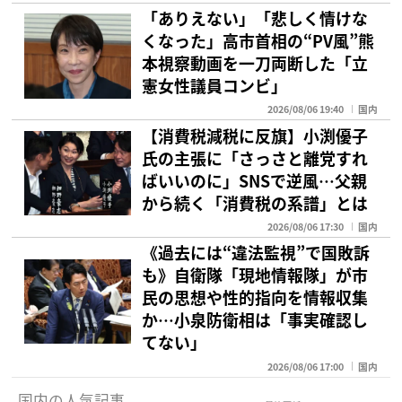
「ありえない」「悲しく情けな
くなった」高市首相の“PV風”熊
本視察動画を一刀両断した「立
憲女性議員コンビ」
2026/08/06 19:40
国内
【消費税減税に反旗】小渕優子
氏の主張に「さっさと離党すれ
ばいいのに」SNSで逆風…父親
から続く「消費税の系譜」とは
2026/08/06 17:30
国内
《過去には“違法監視”で国敗訴
も》自衛隊「現地情報隊」が市
民の思想や性的指向を情報収集
か…小泉防衛相は「事実確認し
てない」
2026/08/06 17:00
国内
国内の人気記事