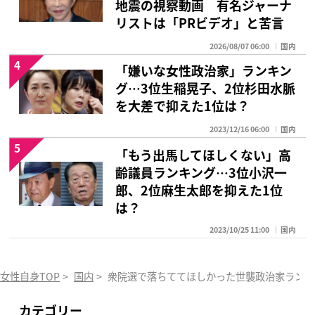
地震の視察動画 有名ジャーナ
リストは「PRビデオ」と苦言
2026/08/07 06:00
国内
4
「嫌いな女性政治家」ランキン
グ…3位生稲晃子、2位杉田水脈
を大差で抑えた1位は？
2023/12/16 06:00
国内
5
「もう出馬してほしくない」高
齢議員ランキング…3位小沢一
郎、2位麻生太郎を抑えた1位
は？
2023/10/25 11:00
国内
女性自身TOP
>
国内
>
衆院選で落ちててほしかった世襲政治家ランキ
カテゴリー