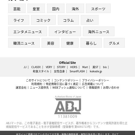
芸能
皇室
国内
海外
スポーツ
ライフ
コミック
コラム
占い
エンタメニュース
インタビュー
海外ニュース
韓流ニュース
美容
健康
暮らし
グルメ
Official Site
JJ
CLASSY.
VERY
STORY
HERS
Mart
美ST
bis
和食スタイル
女性自身
SmartFLASH
kokode.jp
このサイトについて
コンテンツポリシー
プライバシーポリシー
利用規約
特定商取引法に基づく表記
広告掲載について
運営会社
ニュース提供先
WEBプッシュ通知について
情報提供
お問い合わせ
ABJマークは、この電子書店・電子書籍配信サービスが、著作権者からコンテンツ使用許諾を得た正
規版配信サービスであることを示す登録商標（登録番号 第6091713号）です。
本サイトに掲載されているすべての文章・画像の無断転載・複製行為を固く禁止します。すべて