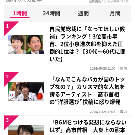
最終更新：2026/08/07 11:00
1時間
24時間
週間
月間
1
自民党総裁に「なってほしい候
補」ランキング！3位高市早
苗、2位小泉進次郎を抑えた圧
倒的1位は？【30代〜60代に聞
いた】
2024/09/26 11:00
国内
2
「なんでこんなバカが国のトッ
プなの？」カリスマ的な人気を
誇るアーティスト 高市首相
の“洋服選び”投稿に怒り爆発
2025/11/24 17:15
国内
3
「BGMをつける発想にならない
はず」高市首相 大炎上の熊本