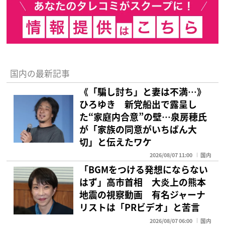
国内の最新記事
《「騙し討ち」と妻は不満…》
ひろゆき 新党船出で露呈し
た“家庭内合意”の壁…泉房穂氏
が「家族の同意がいちばん大
切」と伝えたワケ
2026/08/07 11:00
国内
「BGMをつける発想にならない
はず」高市首相 大炎上の熊本
地震の視察動画 有名ジャーナ
リストは「PRビデオ」と苦言
2026/08/07 06:00
国内