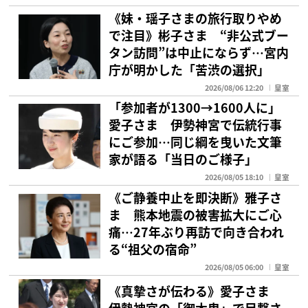
《妹・瑶子さまの旅行取りやめ
で注目》彬子さま “非公式ブー
タン訪問”は中止にならず…宮内
庁が明かした「苦渋の選択」
2026/08/06 12:20
皇室
「参加者が1300→1600人に」
愛子さま 伊勢神宮で伝統行事
にご参加…同じ綱を曳いた文筆
家が語る「当日のご様子」
2026/08/05 18:10
皇室
《ご静養中止を即決断》雅子さ
ま 熊本地震の被害拡大にご心
痛…27年ぶり再訪で向き合われ
る“祖父の宿命”
2026/08/05 06:00
皇室
《真摯さが伝わる》愛子さま
伊勢神宮の「御木曳」で目撃さ