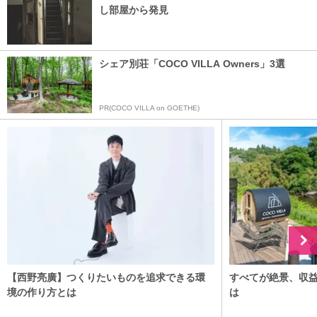
し部屋から発見
シェア別荘「COCO VILLA Owners」3選
PR(COCO VILLA on GOETHE)
【西野亮廣】つくりたいものを追求できる環
すべてが絶景、収
境の作り方とは
は