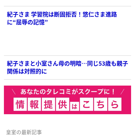
紀子さま 学習院は断固拒否！悠仁さま進路
に“屈辱の記憶”
紀子さまと小室さん母の明暗…同じ53歳も親子
関係は対照的に
皇室の最新記事