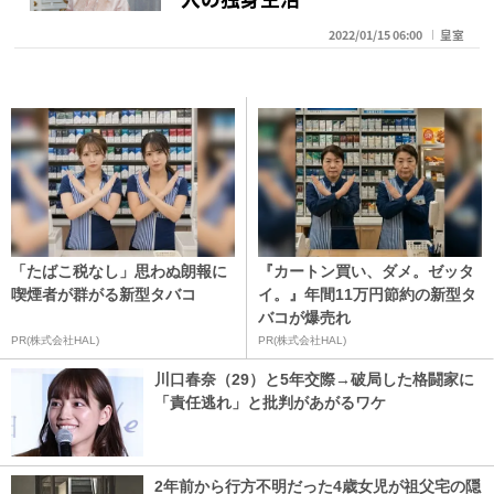
2022/01/15 06:00
皇室
「たばこ税なし」思わぬ朗報に
『カートン買い、ダメ。ゼッタ
喫煙者が群がる新型タバコ
イ。』年間11万円節約の新型タ
バコが爆売れ
PR(株式会社HAL)
PR(株式会社HAL)
川口春奈（29）と5年交際→破局した格闘家に
「責任逃れ」と批判があがるワケ
2年前から行方不明だった4歳女児が祖父宅の隠