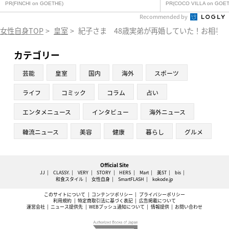
PR(FINCHI on GOETHE)
PR(COCO VILLA on GOET
Recommended by
女性自身TOP
>
皇室
>
紀子さま 48歳実弟が再婚していた！お相手は
カテゴリー
芸能
皇室
国内
海外
スポーツ
ライフ
コミック
コラム
占い
エンタメニュース
インタビュー
海外ニュース
韓流ニュース
美容
健康
暮らし
グルメ
Official Site
JJ
CLASSY.
VERY
STORY
HERS
Mart
美ST
bis
和食スタイル
女性自身
SmartFLASH
kokode.jp
このサイトについて
コンテンツポリシー
プライバシーポリシー
利用規約
特定商取引法に基づく表記
広告掲載について
運営会社
ニュース提供先
WEBプッシュ通知について
情報提供
お問い合わせ