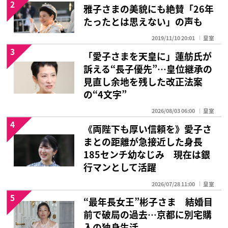
2
雅子さまの美貌にも絶賛「26年
たったとは思えない」の声も
2019/11/10 20:01
皇室
3
「愛子さまを天皇に」蓮舫氏が
訴える“長子優先”…皇位継承の
見直し余地を残した改正法案
の“4文字”
2026/08/03 06:00
皇室
4
《両陛下も厚い信頼を》愛子さ
まとの距離が急接近した身長
185センチ幼なじみ 現在は銀
行マンとして活躍
2026/07/28 11:00
皇室
5
“最年長女王”彬子さま 結婚目
前で破局の過去…京都に別宅購
入の独身生活