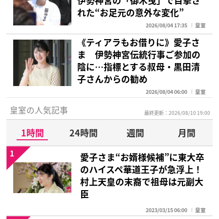
れた“お足元の意外な変化”
2026/08/04 17:35
皇室
《ティアラもお借りに》愛子さ
ま 伊勢神宮伝統行事ご参加の
陰に…指標とする叔母・黒田清
子さんからの勧め
2026/08/04 06:00
皇室
皇室の人気記事
最終更新：2026/08/10 19:00
1時間
24時間
週間
月間
1
愛子さま“お婿様候補”に東大卒
のハイスペ華道王子が急浮上！
村上天皇の末裔で祖母は元副大
臣
2023/03/15 06:00
皇室