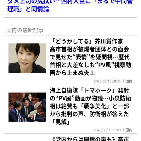
ダメ上司の尻拭い…西村大臣に「まるで中間管
理職」と同情論
国内の最新記事
「どうかしてる」芥川賞作家
高市首相が被爆者団体との面会
で見せた“表情”を疑問視…歴代
首相と大差なしも“PV風”視察動
画から止まぬ炎上
2026/08/10 18:35
国内
海上自衛隊「トマホーク」発射
の“PV風”動画が物議…小泉防衛
相は絶賛も「戦争美化」と一部
から批判の声、防衛相が答えた
「見解」
2026/08/09 11:00
国内
《党内からは同情の声も》高市