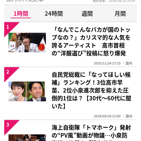
最終更新：2026/08/10 20:00
1時間
24時間
週間
月間
1
「なんでこんなバカが国のトッ
プなの？」カリスマ的な人気を
誇るアーティスト 高市首相
の“洋服選び”投稿に怒り爆発
2025/11/24 17:15
国内
2
自民党総裁に「なってほしい候
補」ランキング！3位高市早
苗、2位小泉進次郎を抑えた圧
倒的1位は？【30代〜60代に聞
いた】
2024/09/26 11:00
国内
3
海上自衛隊「トマホーク」発射
の“PV風”動画が物議…小泉防