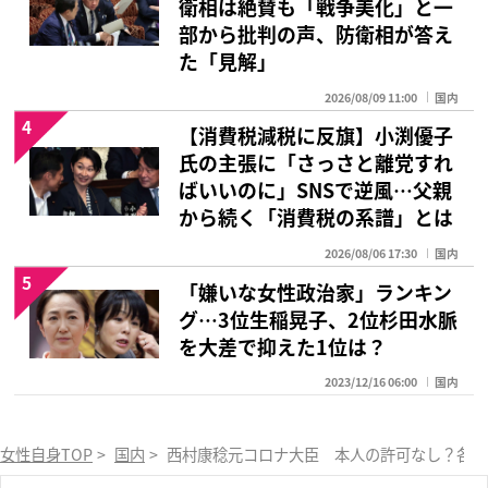
衛相は絶賛も「戦争美化」と一
部から批判の声、防衛相が答え
た「見解」
2026/08/09 11:00
国内
4
【消費税減税に反旗】小渕優子
氏の主張に「さっさと離党すれ
ばいいのに」SNSで逆風…父親
から続く「消費税の系譜」とは
2026/08/06 17:30
国内
5
「嫌いな女性政治家」ランキン
グ…3位生稲晃子、2位杉田水脈
を大差で抑えた1位は？
2023/12/16 06:00
国内
女性自身TOP
>
国内
>
西村康稔元コロナ大臣 本人の許可なし？各国