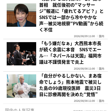
首相 就任後初の“マッサー
ジ”報道に「疲れてるアピ？」と
SNSでは一部から冷ややかな
声…被災地視察“PV動画”から続
く不信
2026/08/09 11:00
国内
「もう嫌だなぁ」大西熊本市長
が続く余震に本音 SNSでエー
ル…「ネパールは天国」福岡市
議は不謹慎発言で炎上
2026/08/08 11:00
国内
「自分がやるしかない、まあ宿
命でしょう」熊本地震で被災し
た島の99歳現役医師 震災3日
目に診療再開を決めた“覚悟”
2026/08/08 11:00
国内
国内の人気記事