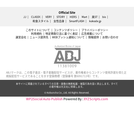
Official Site
JJ
CLASSY.
VERY
STORY
HERS
Mart
美ST
bis
和食スタイル
女性自身
SmartFLASH
kokode.jp
このサイトについて
コンテンツポリシー
プライバシーポリシー
利用規約
特定商取引法に基づく表記
広告掲載について
運営会社
ニュース提供先
WEBプッシュ通知について
情報提供
お問い合わせ
ABJマークは、この電子書店・電子書籍配信サービスが、著作権者からコンテンツ使用許諾を得た正
規版配信サービスであることを示す登録商標（登録番号 第6091713号）です。
本サイトに掲載されているすべての文章・画像の無断転載・複製行為を固く禁止します。すべて
の著作権は光文社に帰属します。
© Kobunsha Co., Ltd. All Rights Reserved.
WP2Social Auto Publish
Powered By :
XYZScripts.com