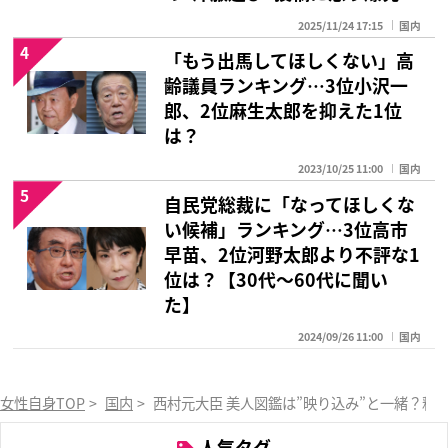
2025/11/24 17:15
国内
4
「もう出馬してほしくない」高
齢議員ランキング…3位小沢一
郎、2位麻生太郎を抑えた1位
は？
2023/10/25 11:00
国内
5
自民党総裁に「なってほしくな
い候補」ランキング…3位高市
早苗、2位河野太郎より不評な1
位は？【30代～60代に聞い
た】
2024/09/26 11:00
国内
女性自身TOP
>
国内
>
西村元大臣 美人図鑑は”映り込み”と一緒？釈
人気タグ