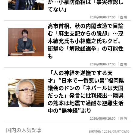
か…小泉防衛相は「事実確認し
てない」
2026/08/06 17:00
国内
高市首相、秋の内閣改造で目論
む「麻生支配からの脱却」…茂
木敏充氏も小林鷹之氏もクビ、
衝撃の「解散総選挙」の可能性
も
2026/08/06 17:00
国内
「人の神経を逆撫でする天
才」”日本で一番悪い男”福岡県
議会のドンの「ネパールは天国
だった」発言に批判続出…隣県
の熊本は地震で過酷な避難生活
中の“無神経”ぶり
2026/08/06 16:30
国内
国内の人気記事
最終更新：2026/08/07 05:00