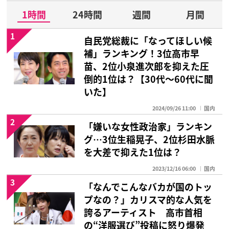
1時間
24時間
週間
月間
1
自民党総裁に「なってほしい候
補」ランキング！3位高市早
苗、2位小泉進次郎を抑えた圧
倒的1位は？【30代〜60代に聞
いた】
2024/09/26 11:00
国内
2
「嫌いな女性政治家」ランキン
グ…3位生稲晃子、2位杉田水脈
を大差で抑えた1位は？
2023/12/16 06:00
国内
3
「なんでこんなバカが国のトッ
プなの？」カリスマ的な人気を
誇るアーティスト 高市首相
の“洋服選び”投稿に怒り爆発