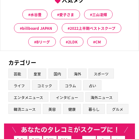
水谷豊
愛子さま
三山凌輝
billboard JAPAN
2022上半期ベストスクープ
Bリーグ
2LDK
CM
カテゴリー
芸能
皇室
国内
海外
スポーツ
ライフ
コミック
コラム
占い
エンタメニュース
インタビュー
海外ニュース
韓流ニュース
美容
健康
暮らし
グルメ