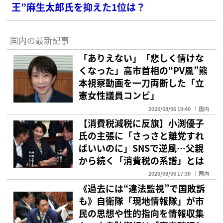
王”麻生太郎氏を抑えた1位は？
国内の最新記事
「ありえない」「悲しく情けな
くなった」高市首相の“PV風”熊
本視察動画を一刀両断した「立
憲女性議員コンビ」
2026/08/06 19:40
国内
【消費税減税に反旗】小渕優子
氏の主張に「さっさと離党すれ
ばいいのに」SNSで逆風…父親
から続く「消費税の系譜」とは
2026/08/06 17:30
国内
《過去には“違法監視”で国敗訴
も》自衛隊「現地情報隊」が市
民の思想や性的指向を情報収集