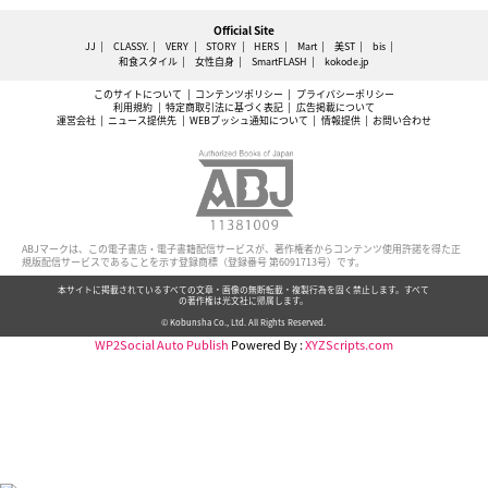
Official Site
JJ
CLASSY.
VERY
STORY
HERS
Mart
美ST
bis
和食スタイル
女性自身
SmartFLASH
kokode.jp
このサイトについて
コンテンツポリシー
プライバシーポリシー
利用規約
特定商取引法に基づく表記
広告掲載について
運営会社
ニュース提供先
WEBプッシュ通知について
情報提供
お問い合わせ
ABJマークは、この電子書店・電子書籍配信サービスが、著作権者からコンテンツ使用許諾を得た正
規版配信サービスであることを示す登録商標（登録番号 第6091713号）です。
本サイトに掲載されているすべての文章・画像の無断転載・複製行為を固く禁止します。すべて
の著作権は光文社に帰属します。
© Kobunsha Co., Ltd. All Rights Reserved.
WP2Social Auto Publish
Powered By :
XYZScripts.com