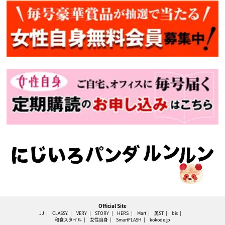
Official Site
JJ
CLASSY.
VERY
STORY
HERS
Mart
美ST
bis
和食スタイル
女性自身
SmartFLASH
kokode.jp