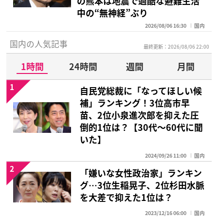
の熊本は地震で過酷な避難生活
中の“無神経”ぶり
2026/08/06 16:30
国内
国内の人気記事
最終更新：2026/08/06 22:00
1時間
24時間
週間
月間
1
自民党総裁に「なってほしい候
補」ランキング！3位高市早
苗、2位小泉進次郎を抑えた圧
倒的1位は？【30代〜60代に聞
いた】
2024/09/26 11:00
国内
2
「嫌いな女性政治家」ランキン
グ…3位生稲晃子、2位杉田水脈
を大差で抑えた1位は？
2023/12/16 06:00
国内