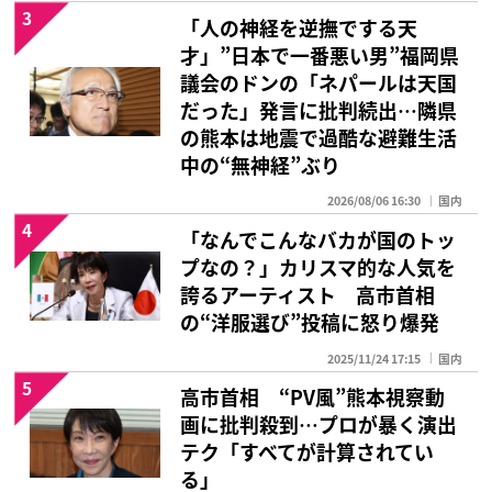
3
「人の神経を逆撫でする天
才」”日本で一番悪い男”福岡県
議会のドンの「ネパールは天国
だった」発言に批判続出…隣県
の熊本は地震で過酷な避難生活
中の“無神経”ぶり
2026/08/06 16:30
国内
4
「なんでこんなバカが国のトッ
プなの？」カリスマ的な人気を
誇るアーティスト 高市首相
の“洋服選び”投稿に怒り爆発
2025/11/24 17:15
国内
5
高市首相 “PV風”熊本視察動
画に批判殺到…プロが暴く演出
テク「すべてが計算されてい
る」