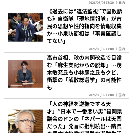
2026/08/06 17:30
国内
《過去には“違法監視”で国敗訴
も》自衛隊「現地情報隊」が市
民の思想や性的指向を情報収集
か…小泉防衛相は「事実確認し
てない」
2026/08/06 17:00
国内
高市首相、秋の内閣改造で目論
む「麻生支配からの脱却」…茂
木敏充氏も小林鷹之氏もクビ、
衝撃の「解散総選挙」の可能性
も
2026/08/06 17:00
国内
「人の神経を逆撫でする天
才」”日本で一番悪い男”福岡県
議会のドンの「ネパールは天国
だった」発言に批判続出…隣県