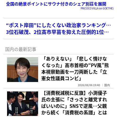
全国の絶景ポイントにサウナ付きのシェア別荘を展開
PR(COCO VILLA on GOETHE)
“ポスト岸田”にしたくない政治家ランキング…
3位石破茂、2位高市早苗を抑えた圧倒的1位
は？
国内の最新記事
「ありえない」「悲しく情けな
くなった」高市首相の“PV風”熊
本視察動画を一刀両断した「立
憲女性議員コンビ」
2026/08/06 19:40
国内
【消費税減税に反旗】小渕優子
氏の主張に「さっさと離党すれ
ばいいのに」SNSで逆風…父親
から続く「消費税の系譜」とは