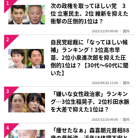
1
次の政権を取ってほしい党 3
位 立憲民主、2位 維新を抑えた
衝撃の圧倒的1位は？
2023/12/03 06:00
国内
2
自民党総裁に「なってほしい候
補」ランキング！3位高市早
苗、2位小泉進次郎を抑えた圧
倒的1位は？【30代〜60代に聞
いた】
2024/09/26 11:00
国内
3
「嫌いな女性政治家」ランキン
グ…3位生稲晃子、2位杉田水脈
を大差で抑えた1位は？
2023/12/16 06:00
国内
4
「痩せたなぁ」森喜朗元首相88
歳の最新姿…近年は体調不安と