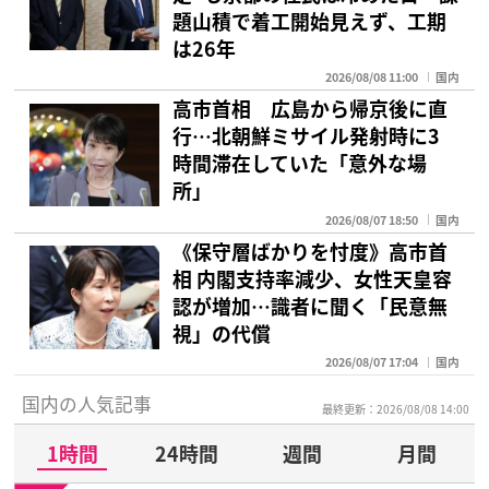
題山積で着工開始見えず、工期
は26年
2026/08/08 11:00
国内
高市首相 広島から帰京後に直
行…北朝鮮ミサイル発射時に3
時間滞在していた「意外な場
所」
2026/08/07 18:50
国内
《保守層ばかりを忖度》高市首
相 内閣支持率減少、女性天皇容
認が増加…識者に聞く「民意無
視」の代償
2026/08/07 17:04
国内
国内の人気記事
最終更新：2026/08/08 14:00
1時間
24時間
週間
月間