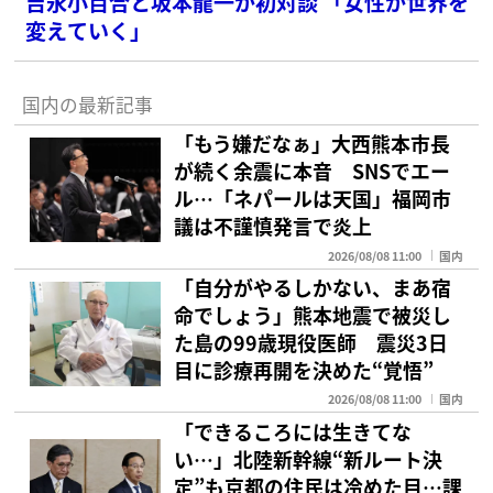
吉永小百合と坂本龍一が初対談 「女性が世界を
変えていく」
国内の最新記事
「もう嫌だなぁ」大西熊本市長
が続く余震に本音 SNSでエー
ル…「ネパールは天国」福岡市
議は不謹慎発言で炎上
2026/08/08 11:00
国内
「自分がやるしかない、まあ宿
命でしょう」熊本地震で被災し
た島の99歳現役医師 震災3日
目に診療再開を決めた“覚悟”
2026/08/08 11:00
国内
「できるころには生きてな
い…」北陸新幹線“新ルート決
定”も京都の住民は冷めた目…課