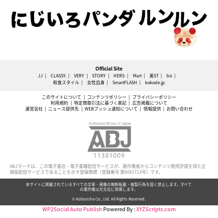
Official Site
JJ
CLASSY.
VERY
STORY
HERS
Mart
美ST
bis
和食スタイル
女性自身
SmartFLASH
kokode.jp
このサイトについて
コンテンツポリシー
プライバシーポリシー
利用規約
特定商取引法に基づく表記
広告掲載について
運営会社
ニュース提供先
WEBプッシュ通知について
情報提供
お問い合わせ
ABJマークは、この電子書店・電子書籍配信サービスが、著作権者からコンテンツ使用許諾を得た正
規版配信サービスであることを示す登録商標（登録番号 第6091713号）です。
本サイトに掲載されているすべての文章・画像の無断転載・複製行為を固く禁止します。すべて
の著作権は光文社に帰属します。
© Kobunsha Co., Ltd. All Rights Reserved.
WP2Social Auto Publish
Powered By :
XYZScripts.com