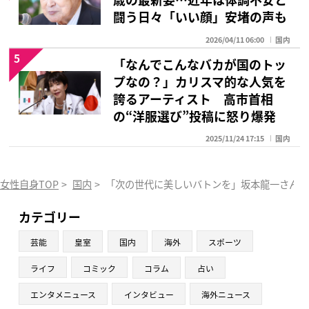
闘う日々「いい顔」安堵の声も
2026/04/11 06:00
国内
5
「なんでこんなバカが国のトッ
プなの？」カリスマ的な人気を
誇るアーティスト 高市首相
の“洋服選び”投稿に怒り爆発
2025/11/24 17:15
国内
女性自身TOP
>
国内
>
「次の世代に美しいバトンを」坂本龍一さんが
カテゴリー
芸能
皇室
国内
海外
スポーツ
ライフ
コミック
コラム
占い
エンタメニュース
インタビュー
海外ニュース