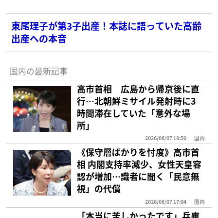
東尾理子が第3子出産！本誌に語っていた高齢
出産への本音
国内の最新記事
高市首相 広島から帰京後に直
行…北朝鮮ミサイル発射時に3
時間滞在していた「意外な場
所」
2026/08/07 18:50
国内
《保守層ばかりを忖度》高市首
相 内閣支持率減少、女性天皇容
認が増加…識者に聞く「民意無
視」の代償
2026/08/07 17:04
国内
「本当に苦しかったです」兵庫