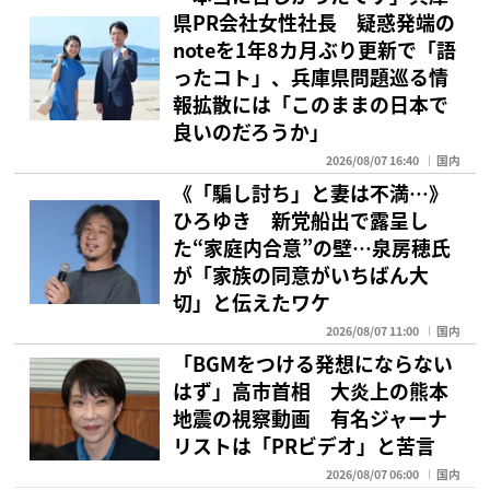
県PR会社女性社長 疑惑発端の
noteを1年8カ月ぶり更新で「語
ったコト」、兵庫県問題巡る情
報拡散には「このままの日本で
良いのだろうか」
2026/08/07 16:40
国内
《「騙し討ち」と妻は不満…》
ひろゆき 新党船出で露呈し
た“家庭内合意”の壁…泉房穂氏
が「家族の同意がいちばん大
切」と伝えたワケ
2026/08/07 11:00
国内
「BGMをつける発想にならない
はず」高市首相 大炎上の熊本
地震の視察動画 有名ジャーナ
リストは「PRビデオ」と苦言
2026/08/07 06:00
国内