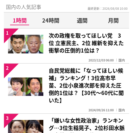
国内の人気記事
最終更新：2026/08/08 10:00
1時間
24時間
週間
月間
1
次の政権を取ってほしい党 3
位 立憲民主、2位 維新を抑えた
衝撃の圧倒的1位は？
2023/12/03 06:00
国内
2
自民党総裁に「なってほしい候
補」ランキング！3位高市早
苗、2位小泉進次郎を抑えた圧
倒的1位は？【30代〜60代に聞
いた】
2024/09/26 11:00
国内
3
「嫌いな女性政治家」ランキン
グ…3位生稲晃子、2位杉田水脈