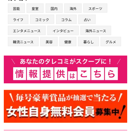
芸能
皇室
国内
海外
スポーツ
ライフ
コミック
コラム
占い
エンタメニュース
インタビュー
海外ニュース
韓流ニュース
美容
健康
暮らし
グルメ