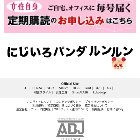
Official Site
JJ
CLASSY.
VERY
STORY
HERS
Mart
美ST
bis
和食スタイル
女性自身
SmartFLASH
kokode.jp
このサイトについて
コンテンツポリシー
プライバシーポリシー
利用規約
特定商取引法に基づく表記
広告掲載について
運営会社
ニュース提供先
WEBプッシュ通知について
情報提供
お問い合わせ