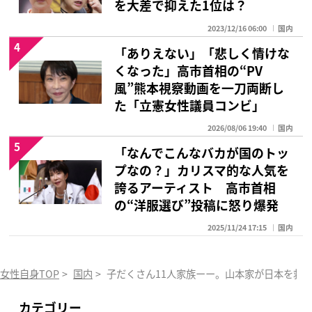
を大差で抑えた1位は？
2023/12/16 06:00
国内
4
「ありえない」「悲しく情けな
くなった」高市首相の“PV
風”熊本視察動画を一刀両断し
た「立憲女性議員コンビ」
2026/08/06 19:40
国内
5
「なんでこんなバカが国のトッ
プなの？」カリスマ的な人気を
誇るアーティスト 高市首相
の“洋服選び”投稿に怒り爆発
2025/11/24 17:15
国内
女性自身TOP
>
国内
>
子だくさん11人家族ーー。山本家が日本を救
カテゴリー