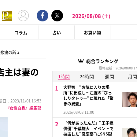
2026/08/08
(土)
コラム
占い
お買い物
を悲痛の訴え
総合ランキング
最終更新：2026/08/08 17
店主は妻の
1時間
24時間
週間
月間
大野智 “お気に入りの場
所”に出没し…左腕の“びっ
しりタトゥー”に現れた「驚
：2023/11/01 16:53
きの異変」
『女性自身』編集部
2026/08/08 11:00
「何があったんだ」“王子様
俳優”千葉雄大 イベントで
披露した“激変姿”にSNS衝