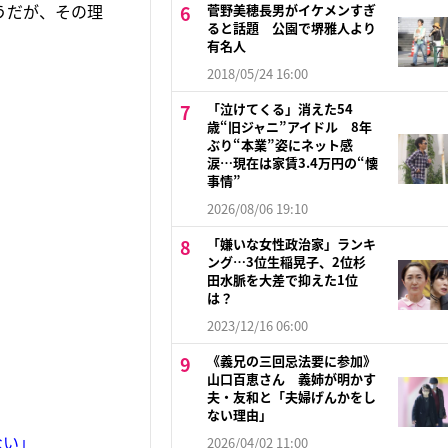
うだが、その理
菅野美穂長男がイケメンすぎ
ると話題 公園で堺雅人より
有名人
2018/05/24 16:00
「泣けてくる」消えた54
歳“旧ジャニ”アイドル 8年
ぶり“本業”姿にネット感
涙…現在は家賃3.4万円の“懐
事情”
2026/08/06 19:10
「嫌いな女性政治家」ランキ
ング…3位生稲晃子、2位杉
田水脈を大差で抑えた1位
は？
2023/12/16 06:00
《義兄の三回忌法要に参加》
山口百恵さん 義姉が明かす
夫・友和と「夫婦げんかをし
ない理由」
ない」
2026/04/02 11:00