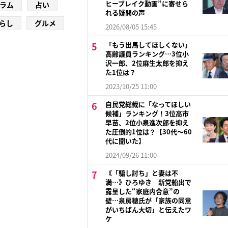
ヒーブレイク動画”に寄せら
ラム
占い
れる疑問の声
らし
グルメ
2026/08/05 15:45
「もう出馬してほしくない」
高齢議員ランキング…3位小
沢一郎、2位麻生太郎を抑え
た1位は？
2023/10/25 11:00
自民党総裁に「なってほしい
候補」ランキング！3位高市
早苗、2位小泉進次郎を抑え
た圧倒的1位は？【30代〜60
代に聞いた】
2024/09/26 11:00
《「騙し討ち」と妻は不
満…》ひろゆき 新党船出で
露呈した“家庭内合意”の
壁…泉房穂氏が「家族の同意
がいちばん大切」と伝えたワ
ケ