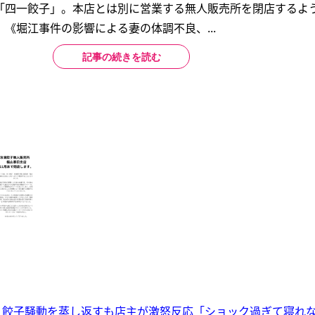
「四一餃子」。本店とは別に営業する無人販売所を閉店するよ
《堀江事件の影響による妻の体調不良、...
記事の続きを読む
 餃子騒動を蒸し返すも店主が激怒反応「ショック過ぎて寝れ