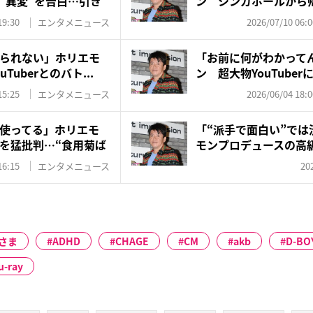
“異変”を告白…引き
ン シンガポールから
への“...
19:30
エンタメニュース
2026/07/10 06:0
られない」ホリエモ
「お前に何がわかって
Tuberとのバト...
ン 超大物YouTuber
15:25
エンタメニュース
2026/06/04 18:0
使ってる」ホリエモ
「“派手で面白い”では
を猛批判…“食用菊ば
モンプロデュースの高
リ...
16:15
エンタメニュース
20
さま
ADHD
CHAGE
CM
akb
D-BO
u-ray