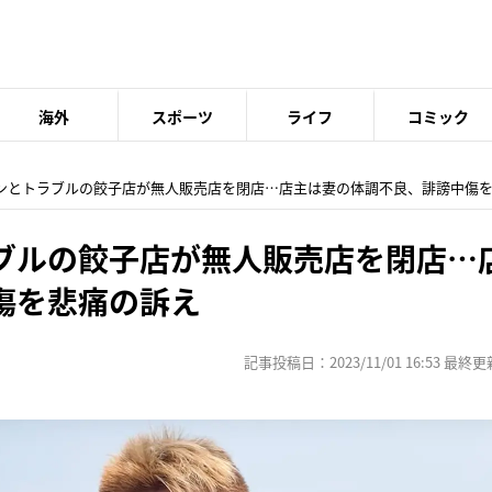
海外
スポーツ
ライフ
コミック
モンとトラブルの餃子店が無人販売店を閉店…店主は妻の体調不良、誹謗中傷
ブルの餃子店が無人販売店を閉店…
傷を悲痛の訴え
記事投稿日：2023/11/01 16:53 最終更新日