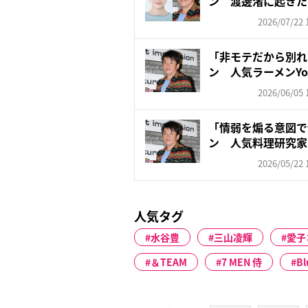
ン 渡邊渚に起きた
金は...
2026/07/22 
「非モテだから別れ
ン 人気ラーメンYou
2026/06/05 
「情弱を煽る意図で
ン 人気料理研究家
ら...
2026/05/22 
人気タグ
水谷豊
三山凌輝
愛子
＆TEAM
7 MEN 侍
Bl