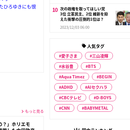
たひろゆきにも恨
次の政権を取ってほしい党
3位 立憲民主、2位 維新を抑
えた衝撃の圧倒的1位は？
2023/12/03 06:00
人気タグ
愛子さま
三山凌輝
水谷豊
BTS
Aqua Timez
BEGIN
ADHD
AIセクハラ
CBCテレビ
D-BOYS
CNN
BABYMETAL
もっと見る
の？」ホリエモ