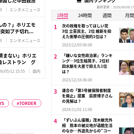
帰国した中田敦彦
国内ランキング
最終更新：2026/08/08 17
0
エンタメニュース
1時間
24時間
週間
月間
んの？」ホリエモ
次の政権を取ってほしい党
に突如ブチ切れ...
3位 立憲民主、2位 維新を抑
えた衝撃の圧倒的1位は？
0
エンタメニュース
2023/12/03 06:00
済まない」ホリエ
「嫌いな女性政治家」ランキ
ング…3位生稲晃子、2位杉
級レストラン グ
田水脈を大差で抑えた1位
26/05/12 15:55
国内
は？
2023/12/16 06:00
連合の「第3号被保険者制度
を廃止」提案 荻原博子さん
の見解は？
YS
7ORDER
2024/11/01 11:00
「ずいぶん優雅」茂木敏充外
相 熊本の被災地が過酷生活
のなか…外遊先からの“コー