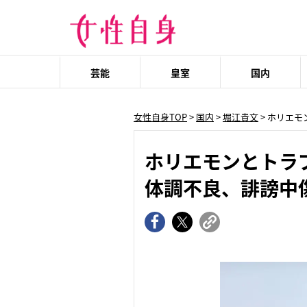
芸能
皇室
国内
女性自身TOP
>
国内
>
堀江貴文
> ホリエ
ホリエモンとトラ
体調不良、誹謗中