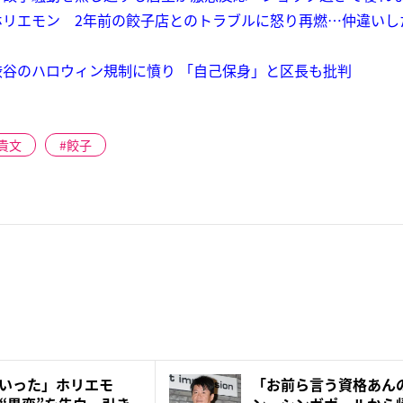
ホリエモン 2年前の餃子店とのトラブルに怒り再燃…仲違いし
谷のハロウィン規制に憤り 「自己保身」と区長も批判
貴文
餃子
いった」ホリエモ
「お前ら言う資格あん