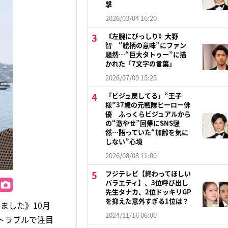
撃
2026/03/04 16:20
《左腕にびっしり》大野
智 “絵柄の意味”にファン
騒然…“巨大タトゥー”に描
かれた「7文字の言葉」
2026/07/09 15:25
「ビジュ戻してる」“王子
様”37歳の元戦隊ヒーロー俳
優 ふっくらビジュアルから
の“激やせ”回帰にSNS騒
然…語っていた“加齢を気に
しない”心境
2026/08/08 11:00
フジテレビ【終わってほしい
バラエティ】、3位呼び出し
先生タナカ、2位ドッキリGP
を抑えた意外すぎる1位は？
ました》10月
2024/11/16 06:00
のトラブルで注目