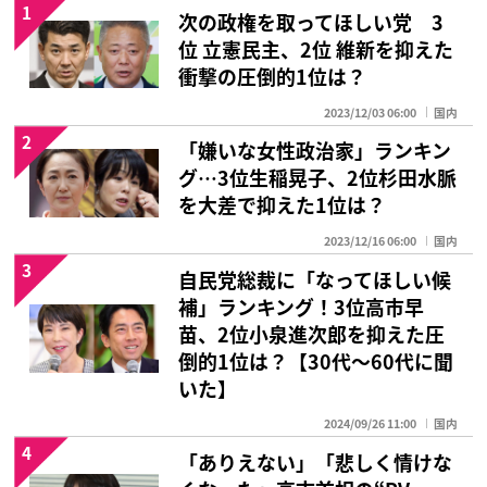
1
次の政権を取ってほしい党 3
位 立憲民主、2位 維新を抑えた
衝撃の圧倒的1位は？
2023/12/03 06:00
国内
2
「嫌いな女性政治家」ランキン
グ…3位生稲晃子、2位杉田水脈
を大差で抑えた1位は？
2023/12/16 06:00
国内
3
自民党総裁に「なってほしい候
補」ランキング！3位高市早
苗、2位小泉進次郎を抑えた圧
倒的1位は？【30代〜60代に聞
いた】
2024/09/26 11:00
国内
4
「ありえない」「悲しく情けな