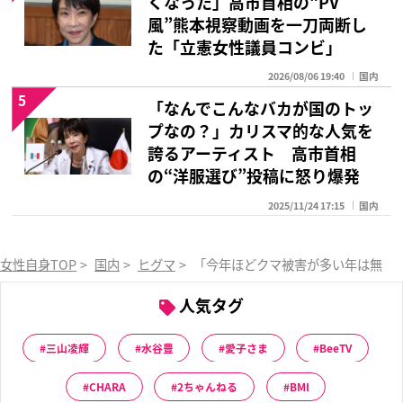
くなった」高市首相の“PV
風”熊本視察動画を一刀両断し
た「立憲女性議員コンビ」
2026/08/06 19:40
国内
5
「なんでこんなバカが国のトッ
プなの？」カリスマ的な人気を
誇るアーティスト 高市首相
の“洋服選び”投稿に怒り爆発
2025/11/24 17:15
国内
女性自身TOP
>
国内
>
ヒグマ
>
「今年ほどクマ被害が多い年は無い…
人気タグ
三山凌輝
水谷豊
愛子さま
BeeTV
CHARA
2ちゃんねる
BMI