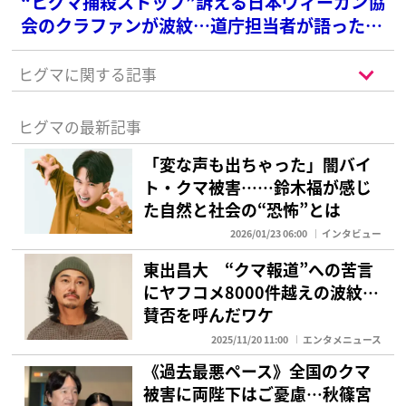
“ヒグマ捕殺ストップ”訴える日本ヴィーガン協
会のクラファンが波紋…道庁担当者が語った活
動への“見解”
ヒグマに関する記事
ヒグマの最新記事
「変な声も出ちゃった」闇バイ
ト・クマ被害……鈴木福が感じ
た自然と社会の“恐怖”とは
2026/01/23 06:00
インタビュー
東出昌大 “クマ報道”への苦言
にヤフコメ8000件越えの波紋…
賛否を呼んだワケ
2025/11/20 11:00
エンタメニュース
《過去最悪ペース》全国のクマ
被害に両陛下はご憂慮…秋篠宮