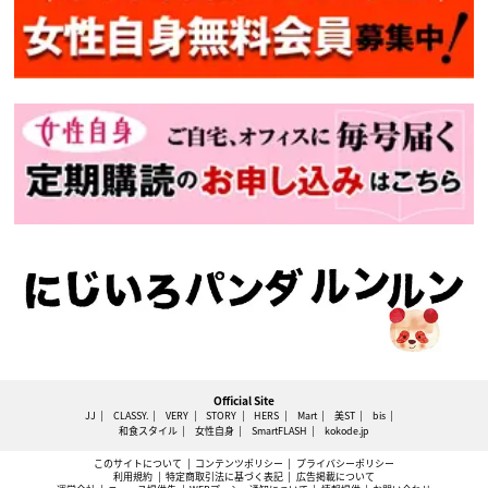
Official Site
JJ
CLASSY.
VERY
STORY
HERS
Mart
美ST
bis
和食スタイル
女性自身
SmartFLASH
kokode.jp
このサイトについて
コンテンツポリシー
プライバシーポリシー
利用規約
特定商取引法に基づく表記
広告掲載について