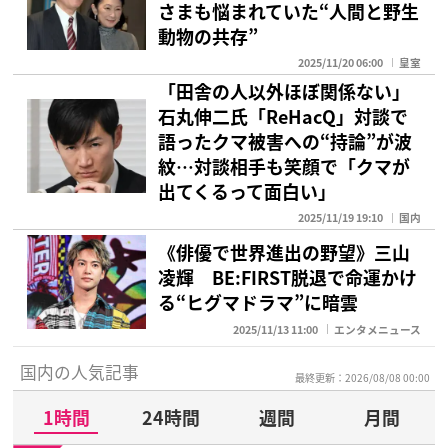
さまも悩まれていた“人間と野生
動物の共存”
2025/11/20 06:00
皇室
「田舎の人以外ほぼ関係ない」
石丸伸二氏「ReHacQ」対談で
語ったクマ被害への“持論”が波
紋…対談相手も笑顔で「クマが
出てくるって面白い」
2025/11/19 19:10
国内
《俳優で世界進出の野望》三山
凌輝 BE:FIRST脱退で命運かけ
る“ヒグマドラマ”に暗雲
2025/11/13 11:00
エンタメニュース
国内の人気記事
最終更新：2026/08/08 00:00
1時間
24時間
週間
月間