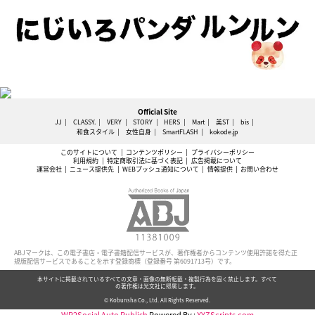
Official Site
JJ
CLASSY.
VERY
STORY
HERS
Mart
美ST
bis
和食スタイル
女性自身
SmartFLASH
kokode.jp
このサイトについて
コンテンツポリシー
プライバシーポリシー
利用規約
特定商取引法に基づく表記
広告掲載について
運営会社
ニュース提供先
WEBプッシュ通知について
情報提供
お問い合わせ
ABJマークは、この電子書店・電子書籍配信サービスが、著作権者からコンテンツ使用許諾を得た正
規版配信サービスであることを示す登録商標（登録番号 第6091713号）です。
本サイトに掲載されているすべての文章・画像の無断転載・複製行為を固く禁止します。すべて
の著作権は光文社に帰属します。
© Kobunsha Co., Ltd. All Rights Reserved.
WP2Social Auto Publish
Powered By :
XYZScripts.com