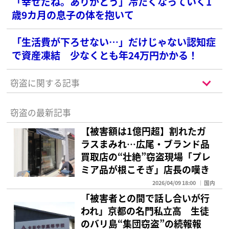
「幸せだね。ありがとう」冷たくなっていく1
歳9カ月の息子の体を抱いて
「生活費が下ろせない…」だけじゃない認知症
で資産凍結 少なくとも年24万円かかる！
窃盗に関する記事
窃盗の最新記事
【被害額は1億円超】割れたガ
ラスまみれ…広尾・ブランド品
買取店の“壮絶”窃盗現場「プレ
ミア品が根こそぎ」店長の嘆き
2026/04/09 18:00
国内
「被害者との間で話し合いが行
われ」京都の名門私立高 生徒
のバリ島“集団窃盗”の続報報