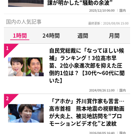
課が明かした“騒動の余波”
2025/12/10 06:00
国内
国内の人気記事
最終更新：2026/08/06 15:00
1時間
24時間
週間
月間
1
自民党総裁に「なってほしい候
補」ランキング！3位高市早
苗、2位小泉進次郎を抑えた圧
倒的1位は？【30代〜60代に聞
いた】
2024/09/26 11:00
国内
2
「アホか」芥川賞作家も苦言…
高市首相 熊本地震の視察動画
が大炎上、被災地訪問を“プロ
モーションビデオ化”と波紋
2026/08/05 16:40
国内