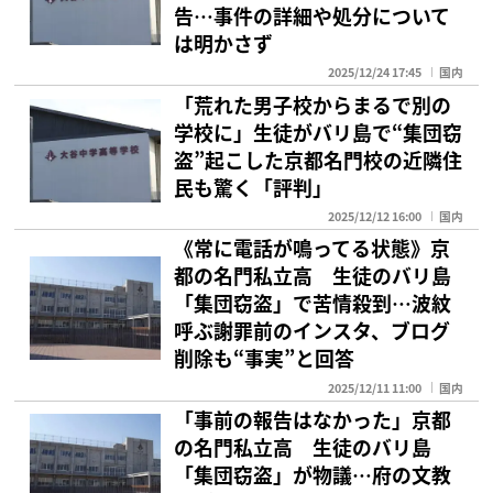
告…事件の詳細や処分について
は明かさず
2025/12/24 17:45
国内
「荒れた男子校からまるで別の
学校に」生徒がバリ島で“集団窃
盗”起こした京都名門校の近隣住
民も驚く「評判」
2025/12/12 16:00
国内
《常に電話が鳴ってる状態》京
都の名門私立高 生徒のバリ島
「集団窃盗」で苦情殺到…波紋
呼ぶ謝罪前のインスタ、ブログ
削除も“事実”と回答
2025/12/11 11:00
国内
「事前の報告はなかった」京都
の名門私立高 生徒のバリ島
「集団窃盗」が物議…府の文教