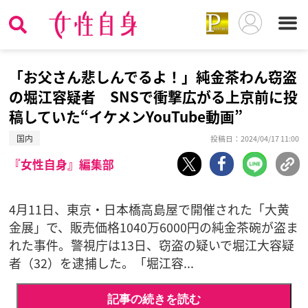
「お父さん悲しんでるよ！」純金茶わん窃盗
の堀江容疑者 SNSで衝撃広がる上京前に投
稿していた“イケメンYouTube動画”
国内
投稿日：2024/04/17 11:00
『女性自身』編集部
4月11日、東京・日本橋高島屋で開催された「大黄
金展」で、販売価格1040万6000円の純金茶碗が盗ま
れた事件。警視庁は13日、窃盗の疑いで堀江大容疑
者（32）を逮捕した。「堀江容...
記事の続きを読む