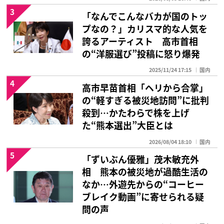
3
「なんでこんなバカが国のトッ
プなの？」カリスマ的な人気を
誇るアーティスト 高市首相
の“洋服選び”投稿に怒り爆発
2025/11/24 17:15
国内
4
高市早苗首相「ヘリから合掌」
の“軽すぎる被災地訪問”に批判
殺到…かたわらで株を上げ
た“熊本選出”大臣とは
2026/08/04 18:10
国内
5
「ずいぶん優雅」茂木敏充外
相 熊本の被災地が過酷生活の
なか…外遊先からの“コーヒー
ブレイク動画”に寄せられる疑
問の声