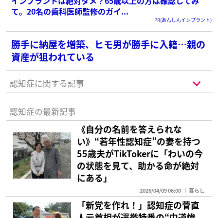
インプラントは絶対ダメ？65歳以上の方は確認してみ
て。20名の歯科医師監修のガイ...
PR(あんしんインプラント)
勝手に納屋を増築、ヒモ男が勝手に入籍…親の
資産が狙われている
認知症に関する記事
認知症の最新記事
《自分の名前を答えられな
い》“若年性認知症”の妻を持つ
55歳夫がTikTokerに「わいの今
の状態を見て、助かる命が絶対
にある」
2026/04/09 06:00
暮らし
「新党を作れ！」認知症の菅直
人元首相が選挙特番の“中道惨