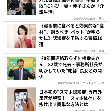
敗”に叫び…妻・伸子さんが「介
護生活」
2026/04/06 11:00
国内
《寝る前に食べると効果的な“食
材”、飼うべき“ペット”が明ら
かに》認知症を予防する習慣10
選
2026/01/21 16:00
健康
《8年間連絡取らず》橋幸夫さ
ん 82歳で死去…事務所社長が
明かしていた“絶縁”長女との関
係
2025/09/06 11:00
エンタメニュース
日本初の“スマホ認知症”専門外
来医が警鐘！「スマホ依存」を
抜け出す簡単な方法とは
2025/09/03 11:00
健康