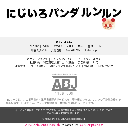
Official Site
JJ
CLASSY.
VERY
STORY
HERS
Mart
美ST
bis
和食スタイル
女性自身
SmartFLASH
kokode.jp
このサイトについて
コンテンツポリシー
プライバシーポリシー
利用規約
特定商取引法に基づく表記
広告掲載について
運営会社
ニュース提供先
WEBプッシュ通知について
情報提供
お問い合わせ
ABJマークは、この電子書店・電子書籍配信サービスが、著作権者からコンテンツ使用許諾を得た正
規版配信サービスであることを示す登録商標（登録番号 第6091713号）です。
本サイトに掲載されているすべての文章・画像の無断転載・複製行為を固く禁止します。すべて
の著作権は光文社に帰属します。
© Kobunsha Co., Ltd. All Rights Reserved.
WP2Social Auto Publish
Powered By :
XYZScripts.com