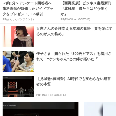
＜約1分＞アンケート回答者へ
【西野亮廣】ビジネス書最新刊
歯科医師が監修したガイドブッ
『北極星 僕たちはどう働く
クをプレゼント。65歳以...
か』
PR(あんしんインプラント)
PR(FINCHI on GOETHE)
百恵さんの介護支える友和の覚悟「妻を楽にす
るのが夫の務め」
佳子さま 贈られた「300円ピアス」を着用さ
れて…“ケンちゃん”との絆が拓いた「...
【見城徹×藤田晋】AI時代でも変わらない経営
者の本質
PR(FINCHI on GOETHE)