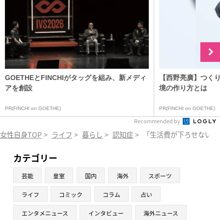
GOETHEとFINCHIがタッグを組み、新メディ
【西野亮廣】つく
アを創設
境の作り方とは
PR(FINCHI on GOETHE)
PR(FINCHI on GOETHE)
Recommended by
女性自身TOP
>
ライフ
>
暮らし
>
認知症
>
「生活費が下ろせない…
カテゴリー
芸能
皇室
国内
海外
スポーツ
ライフ
コミック
コラム
占い
エンタメニュース
インタビュー
海外ニュース