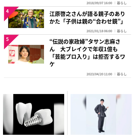
2018/09/07 16:00
暮らし
4
江原啓之さんが語る親子のあり
かた「子供は親の“合わせ鏡”」
2021/01/18 06:00
暮らし
5
“伝説の家政婦”タサン志麻さ
ん 大ブレイクで年収1億も
「芸能プロ入り」は拒否するワ
ケ
2023/04/20 11:00
暮らし