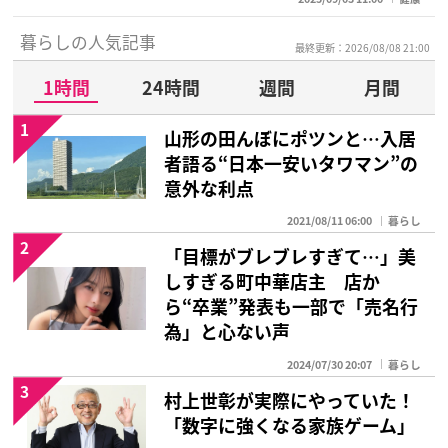
暮らしの人気記事
最終更新：2026/08/08 21:00
1時間
24時間
週間
月間
1
山形の田んぼにポツンと…入居
者語る“日本一安いタワマン”の
意外な利点
2021/08/11 06:00
暮らし
2
「目標がブレブレすぎて…」美
しすぎる町中華店主 店か
ら“卒業”発表も一部で「売名行
為」と心ない声
2024/07/30 20:07
暮らし
3
村上世彰が実際にやっていた！
「数字に強くなる家族ゲーム」