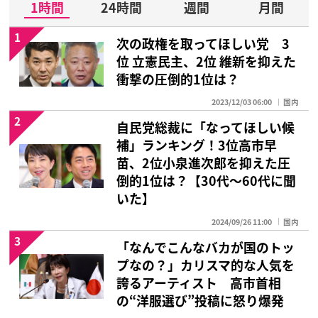
1時間
24時間
週間
月間
1
次の政権を取ってほしい党 3
位 立憲民主、2位 維新を抑えた
衝撃の圧倒的1位は？
2023/12/03 06:00
国内
2
自民党総裁に「なってほしい候
補」ランキング！3位高市早
苗、2位小泉進次郎を抑えた圧
倒的1位は？【30代〜60代に聞
いた】
2024/09/26 11:00
国内
3
「なんでこんなバカが国のトッ
プなの？」カリスマ的な人気を
誇るアーティスト 高市首相
の“洋服選び”投稿に怒り爆発