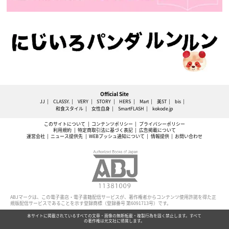
Official Site
JJ
CLASSY.
VERY
STORY
HERS
Mart
美ST
bis
和食スタイル
女性自身
SmartFLASH
kokode.jp
このサイトについて
コンテンツポリシー
プライバシーポリシー
利用規約
特定商取引法に基づく表記
広告掲載について
運営会社
ニュース提供先
WEBプッシュ通知について
情報提供
お問い合わせ
ABJマークは、この電子書店・電子書籍配信サービスが、著作権者からコンテンツ使用許諾を得た正
規版配信サービスであることを示す登録商標（登録番号 第6091713号）です。
本サイトに掲載されているすべての文章・画像の無断転載・複製行為を固く禁止します。すべて
の著作権は光文社に帰属します。