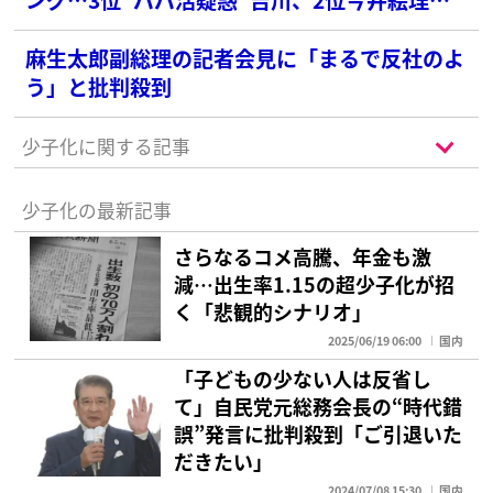
を抑えた1位の高齢議員は？
麻生太郎副総理の記者会見に「まるで反社のよ
う」と批判殺到
少子化に関する記事
少子化の最新記事
さらなるコメ高騰、年金も激
減…出生率1.15の超少子化が招
く「悲観的シナリオ」
2025/06/19 06:00
国内
「子どもの少ない人は反省し
て」自民党元総務会長の“時代錯
誤”発言に批判殺到「ご引退いた
だきたい」
2024/07/08 15:30
国内