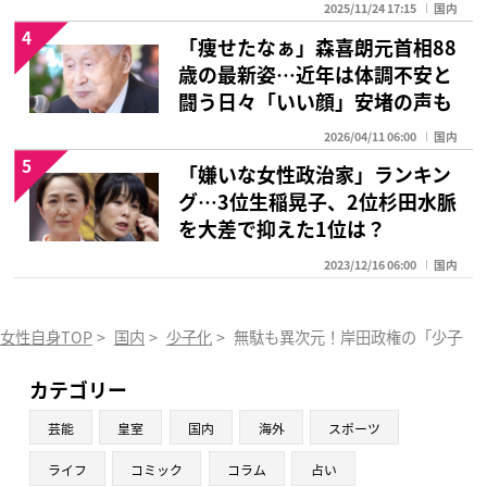
2025/11/24 17:15
国内
4
「痩せたなぁ」森喜朗元首相88
歳の最新姿…近年は体調不安と
闘う日々「いい顔」安堵の声も
2026/04/11 06:00
国内
5
「嫌いな女性政治家」ランキン
グ…3位生稲晃子、2位杉田水脈
を大差で抑えた1位は？
2023/12/16 06:00
国内
女性自身TOP
>
国内
>
少子化
>
無駄も異次元！岸田政権の「少子化対
カテゴリー
芸能
皇室
国内
海外
スポーツ
ライフ
コミック
コラム
占い