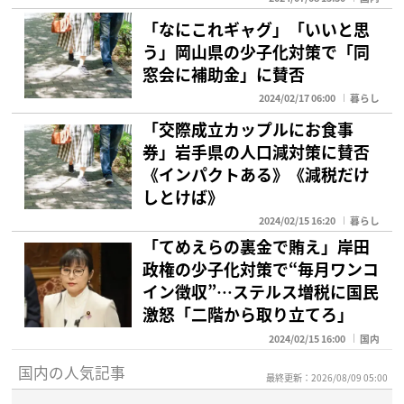
「なにこれギャグ」「いいと思
う」岡山県の少子化対策で「同
窓会に補助金」に賛否
2024/02/17 06:00
暮らし
「交際成立カップルにお食事
券」岩手県の人口減対策に賛否
《インパクトある》《減税だけ
しとけば》
2024/02/15 16:20
暮らし
「てめえらの裏金で賄え」岸田
政権の少子化対策で“毎月ワンコ
イン徴収”…ステルス増税に国民
激怒「二階から取り立てろ」
2024/02/15 16:00
国内
国内の人気記事
最終更新：2026/08/09 05:00