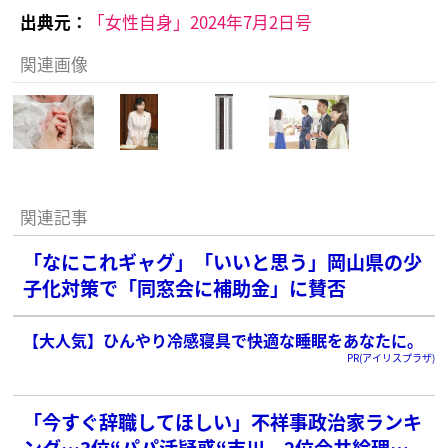
出典元：
「女性自身」2024年7月2日号
関連画像
関連記事
「なにこれギャグ」「いいと思う」岡山県の少
子化対策で「同窓会に補助金」に賛否
【大人気】ひんやり冷感寝具で快適な睡眠をあなたに。
PR(アイリスプラザ)
「今すぐ辞職してほしい」不祥事政治家ランキ
ング…3位“パパ活疑惑“吉川、2位今井絵理子