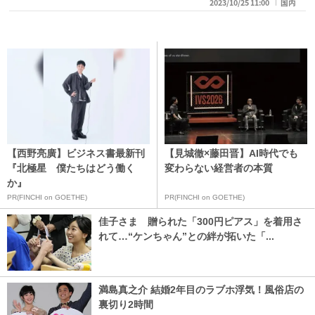
2023/10/25 11:00
国内
【西野亮廣】ビジネス書最新刊
【見城徹×藤田晋】AI時代でも
『北極星 僕たちはどう働く
変わらない経営者の本質
か』
PR(FINCHI on GOETHE)
PR(FINCHI on GOETHE)
佳子さま 贈られた「300円ピアス」を着用さ
れて…“ケンちゃん”との絆が拓いた「...
満島真之介 結婚2年目のラブホ浮気！風俗店の
裏切り2時間