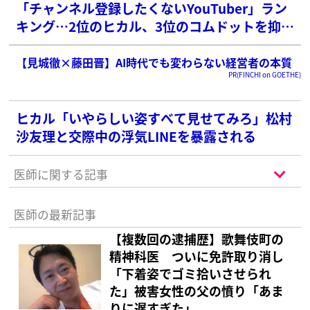
「チャンネル登録したくないYouTuber」ラン
キング…2位のヒカル、3位のコムドットを抑え
た1位は？
【見城徹×藤田晋】AI時代でも変わらない経営者の本質
PR(FINCHI on GOETHE)
ヒカル「いやらしい姿すべて見せてみろ」松村
沙友理と交際中の浮気LINEを暴露される
医師に関する記事
医師の最新記事
【複数回の逮捕歴】歌舞伎町の
精神科医 ついに免許取り消し
「下着姿でゴミ拾いさせられ
た」被害女性の父の憤り「あま
りに遅すぎた」