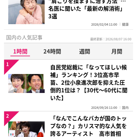
“肩こりを揉まずに治す方法”…
名医に聞いた「最新の解消術」
3選
2026/02/04 11:00
健康
国内の人気記事
最終更新：2026/08/07 16:00
1時間
24時間
週間
月間
1
自民党総裁に「なってほしい候
補」ランキング！3位高市早
苗、2位小泉進次郎を抑えた圧
倒的1位は？【30代〜60代に聞
いた】
2024/09/26 11:00
国内
2
「なんでこんなバカが国のトッ
プなの？」カリスマ的な人気を
誇るアーティスト 高市首相