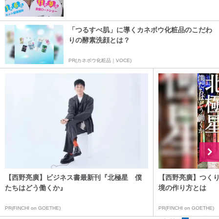
「つるすべ肌」に導くカネボウ化粧品のこだわ
りの酵素洗顔とは？
PR(カネボウ化粧品｜VOCE)
【西野亮廣】ビジネス書最新刊『北極星 僕
【西野亮廣】つく
たちはどう働くか』
境の作り方とは
PR(FINCHI on GOETHE)
PR(FINCHI on GOETHE)