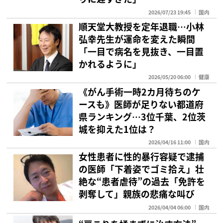
2026/07/23 19:45
国内
順天堂大教授を定年退職…小林
弘幸先生が運命を変えた瞬間
「一目で病名を見抜き、一目置
かれるように」
2026/05/20 06:00
健康
《がん手術一時2カ月待ちのケ
ースも》医師が足りない都道府
県ランキング…3位千葉、2位茨
城を抑えた1位は？
2026/04/16 11:00
国内
女性患者に性的暴行容疑で逮捕
の医師「下着姿でゴミ拾え」壮
絶な“患者虐待”の過去「免許を
剥奪して」親族の悲痛な叫び
2026/04/04 06:00
国内