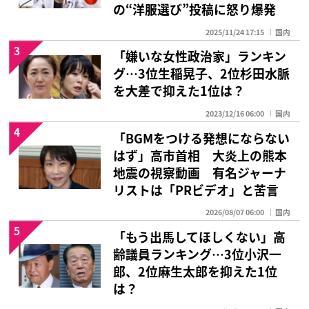
の“洋服選び”投稿に怒り爆発
2025/11/24 17:15
国内
3
「嫌いな女性政治家」ランキン
グ…3位生稲晃子、2位杉田水脈
を大差で抑えた1位は？
2023/12/16 06:00
国内
4
「BGMをつける発想にならない
はず」高市首相 大炎上の熊本
地震の視察動画 有名ジャーナ
リストは「PRビデオ」と苦言
2026/08/07 06:00
国内
5
「もう出馬してほしくない」高
齢議員ランキング…3位小沢一
郎、2位麻生太郎を抑えた1位
は？