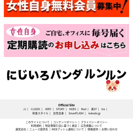
Official Site
JJ
CLASSY.
VERY
STORY
HERS
Mart
美ST
bis
和食スタイル
女性自身
SmartFLASH
kokode.jp
このサイトについて
コンテンツポリシー
プライバシーポリシー
利用規約
特定商取引法に基づく表記
広告掲載について
運営会社
ニュース提供先
WEBプッシュ通知について
情報提供
お問い合わせ