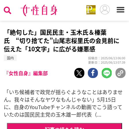
「絶句した」国民民主・玉木氏＆榛葉
氏 “切り捨てた”山尾志桜里氏の会見前に
伝えた「10文字」に広がる嫌悪感
国内
投稿日：2025/06/13 06:00
更新日：2025/06/13 07:39
『女性自身』編集部
「いち候補者で政党が揺らぐようなことはありませ
ん。我々はそんなヤワなもんじゃない」5月15日
に、自身のYouTubeチャンネルの動画でこう語って
いたのは国民民主党の玉木雄一郎代表（...