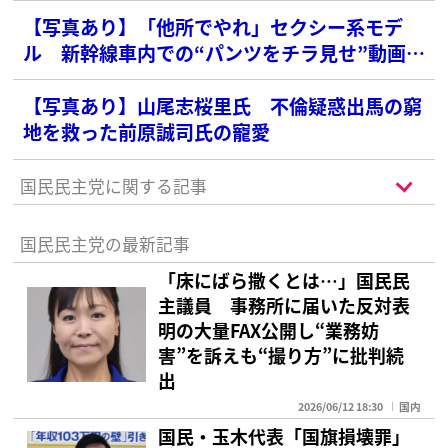
【写真あり】「他所でやれ」セクシー系モデ
ル 新幹線車内での“パンツをチラ見せ”動画が
波紋…衆院選でも“半ケツビラ配り”写真が炎上
【写真あり】山尾志桜里氏 不倫疑惑出馬の窮
地を救った前原誠司氏の寵愛
国民民主党に関する記事
国民民主党の最新記事
「床にばら撒くとは…」国民民
主議員 事務所に届いた反対表
明の大量FAX公開し“業務妨
害”を訴えも“撮り方”に批判続
出
2026/06/12 18:30
国内
国民・玉木代表「国旗損壊罪」