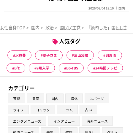
2026/08/04 18:10
国内
女性自身TOP
>
国内
>
政治
>
国民民主党
>
「絶句した」国民民主・
人気タグ
水谷豊
愛子さま
三山凌輝
BEGIN
B'z
9月入学
BS-TBS
24時間テレビ
カテゴリー
芸能
皇室
国内
海外
スポーツ
ライフ
コミック
コラム
占い
エンタメニュース
インタビュー
海外ニュース
韓流ニュース
美容
健康
暮らし
グルメ