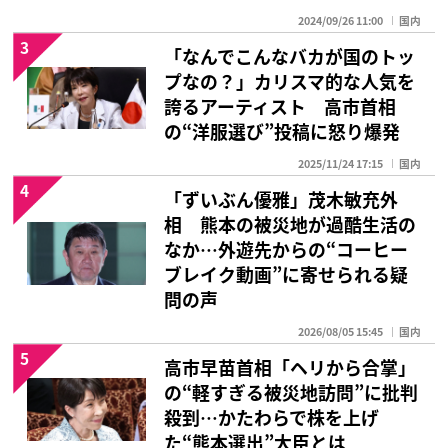
2024/09/26 11:00
国内
3
「なんでこんなバカが国のトッ
プなの？」カリスマ的な人気を
誇るアーティスト 高市首相
の“洋服選び”投稿に怒り爆発
2025/11/24 17:15
国内
4
「ずいぶん優雅」茂木敏充外
相 熊本の被災地が過酷生活の
なか…外遊先からの“コーヒー
ブレイク動画”に寄せられる疑
問の声
2026/08/05 15:45
国内
5
高市早苗首相「ヘリから合掌」
の“軽すぎる被災地訪問”に批判
殺到…かたわらで株を上げ
た“熊本選出”大臣とは