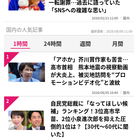
一転謝罪…過去に語っていた
「SNSへの複雑な思い」
2026/02/21 11:00
国内
国内の人気記事
最終更新：2026/08/06 11:00
1時間
24時間
週間
月間
1
「アホか」芥川賞作家も苦言…
高市首相 熊本地震の視察動画
が大炎上、被災地訪問を“プロ
モーションビデオ化”と波紋
2026/08/05 16:40
国内
2
自民党総裁に「なってほしい候
補」ランキング！3位高市早
苗、2位小泉進次郎を抑えた圧
倒的1位は？【30代〜60代に聞
いた】