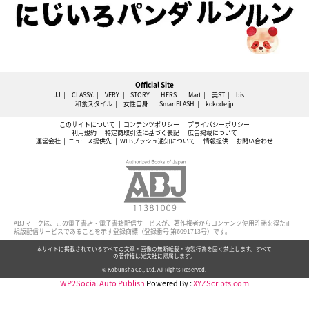
Official Site
JJ
CLASSY.
VERY
STORY
HERS
Mart
美ST
bis
和食スタイル
女性自身
SmartFLASH
kokode.jp
このサイトについて
コンテンツポリシー
プライバシーポリシー
利用規約
特定商取引法に基づく表記
広告掲載について
運営会社
ニュース提供先
WEBプッシュ通知について
情報提供
お問い合わせ
ABJマークは、この電子書店・電子書籍配信サービスが、著作権者からコンテンツ使用許諾を得た正
規版配信サービスであることを示す登録商標（登録番号 第6091713号）です。
本サイトに掲載されているすべての文章・画像の無断転載・複製行為を固く禁止します。すべて
の著作権は光文社に帰属します。
© Kobunsha Co., Ltd. All Rights Reserved.
WP2Social Auto Publish
Powered By :
XYZScripts.com