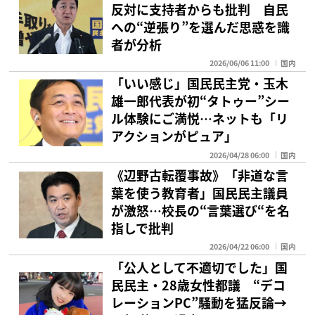
反対に支持者からも批判 自民
への“逆張り”を選んだ思惑を識
者が分析
2026/06/06 11:00
国内
「いい感じ」国民民主党・玉木
雄一郎代表が初“タトゥー”シー
ル体験にご満悦…ネットも「リ
アクションがピュア」
2026/04/28 06:00
国内
《辺野古転覆事故》「非道な言
葉を使う教育者」国民民主議員
が激怒…校長の“言葉選び“を名
指しで批判
2026/04/22 06:00
国内
「公人として不適切でした」国
民民主・28歳女性都議 “デコ
レーションPC”騒動を猛反論→