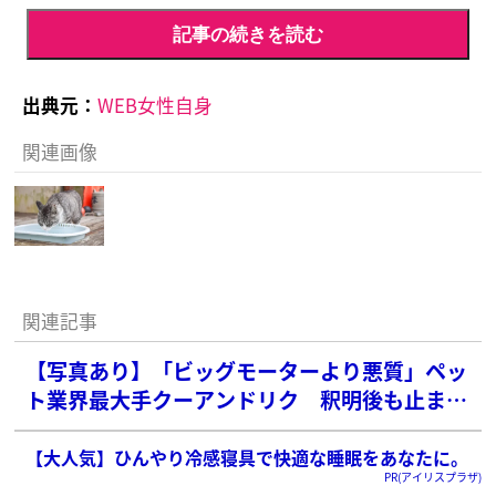
記事の続きを読む
出典元：
WEB女性自身
関連画像
関連記事
【写真あり】「ビッグモーターより悪質」ペッ
ト業界最大手クーアンドリク 釈明後も止まら
ぬ告発報道にネット憤怒…ひろゆき、杉本彩ら
著名人らも問題視
【大人気】ひんやり冷感寝具で快適な睡眠をあなたに。
PR(アイリスプラザ)