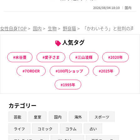
2026/08/04 18:10
国内
女性自身TOP
>
国内
>
生物
>
野良猫
>
「かわいそう」と批判の声も
人気タグ
水谷豊
愛子さま
三山凌輝
2020年
7ORDER
100円ショップ
2025年
1995年
カテゴリー
芸能
皇室
国内
海外
スポーツ
ライフ
コミック
コラム
占い