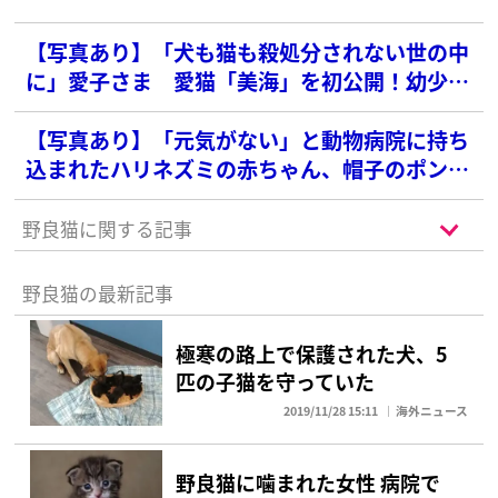
【写真あり】「犬も猫も殺処分されない世の中
に」愛子さま 愛猫「美海」を初公開！幼少期
から実践される「動物愛護の信念」
【写真あり】「元気がない」と動物病院に持ち
込まれたハリネズミの赤ちゃん、帽子のポンポ
ンだった
野良猫に関する記事
野良猫の最新記事
極寒の路上で保護された犬、5
匹の子猫を守っていた
2019/11/28 15:11
海外ニュース
野良猫に噛まれた女性 病院で