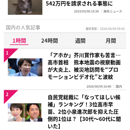
542万円を請求される事態に
2019/03/06 15:38
海外ニュース
国内の人気記事
最終更新：2026/08/06 09:00
1時間
24時間
週間
月間
1
「アホか」芥川賞作家も苦言…
高市首相 熊本地震の視察動画
が大炎上、被災地訪問を“プロ
モーションビデオ化”と波紋
2026/08/05 16:40
国内
2
自民党総裁に「なってほしい候
補」ランキング！3位高市早
苗、2位小泉進次郎を抑えた圧
倒的1位は？【30代〜60代に聞
いた】