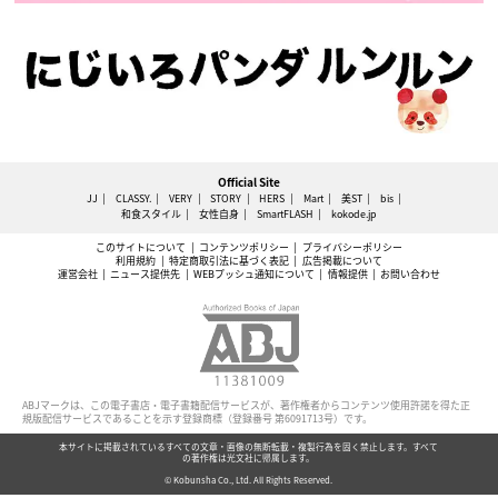
Official Site
JJ
CLASSY.
VERY
STORY
HERS
Mart
美ST
bis
和食スタイル
女性自身
SmartFLASH
kokode.jp
このサイトについて
コンテンツポリシー
プライバシーポリシー
利用規約
特定商取引法に基づく表記
広告掲載について
運営会社
ニュース提供先
WEBプッシュ通知について
情報提供
お問い合わせ
ABJマークは、この電子書店・電子書籍配信サービスが、著作権者からコンテンツ使用許諾を得た正
規版配信サービスであることを示す登録商標（登録番号 第6091713号）です。
本サイトに掲載されているすべての文章・画像の無断転載・複製行為を固く禁止します。すべて
の著作権は光文社に帰属します。
© Kobunsha Co., Ltd. All Rights Reserved.