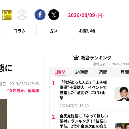
2026/08/09
(日)
コラム
占い
お買い物
総合ランキング
最終更新：2026/08/09 18
態に
1時間
24時間
週間
月間
「何があったんだ」“王子様
：2019/03/06 15:43
俳優”千葉雄大 イベントで
『女性自身』編集部
披露した“激変姿”にSNS衝
撃
2026/03/04 16:20
自民党総裁に「なってほしい
候補」ランキング！3位高市
早苗、2位小泉進次郎を抑え