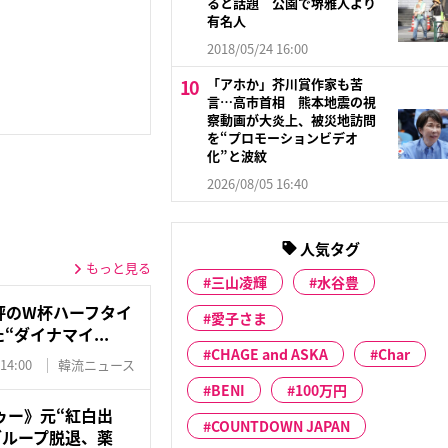
ると話題 公園で堺雅人より
有名人
2018/05/24 16:00
「アホか」芥川賞作家も苦
言…高市首相 熊本地震の視
察動画が大炎上、被災地訪問
を“プロモーションビデオ
化”と波紋
2026/08/05 16:40
人気タグ
もっと見る
三山凌輝
水谷豊
評のW杯ハーフタイ
愛子さま
“ダイナマイ...
CHAGE and ASKA
Char
 14:00
韓流ニュース
BENI
100万円
ゥー》元“紅白出
COUNTDOWN JAPAN
グループ脱退、薬