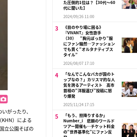
た圧倒的1位は？【30代〜60
代に聞いた】
2024/09/26 11:00
《目のやり場に困る》
『VIVANT』女性歌手
（30） “胸元ぽっかり”服
にファン騒然…ファッション
でも貫く“オルタナティブス
タイル”
2026/08/07 17:10
「なんでこんなバカが国のト
ップなの？」カリスマ的な人
気を誇るアーティスト 高市
首相の“洋服選び”投稿に怒
り爆発
2025/11/24 17:15
わいがったり、
「もう、担降りするか」
（KHN）による
Number_i 悲願のワールド
ツアー開催も…チケット料金
国立公園そばの
の“世界基準化”にファン反