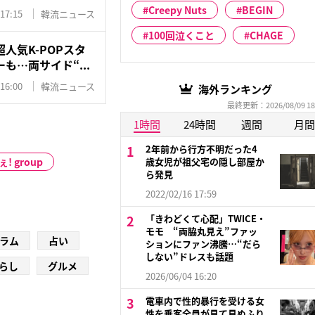
Creepy Nuts
BEGIN
 17:15
韓流ニュース
100回泣くこと
CHAGE
人気K-POPスタ
も…両サイド“...
 16:00
韓流ニュース
海外ランキング
最終更新：2026/08/09 18
1時間
24時間
週間
月間
2年前から行方不明だった4
ぇ! group
歳女児が祖父宅の隠し部屋か
ら発見
2022/02/16 17:59
「きわどくて心配」TWICE・
モモ “両脇丸見え”ファッ
ラム
占い
ションにファン沸騰…“だら
しない”ドレスも話題
らし
グルメ
2026/06/04 16:20
電車内で性的暴行を受ける女
性を乗客全員が見て見ぬふり