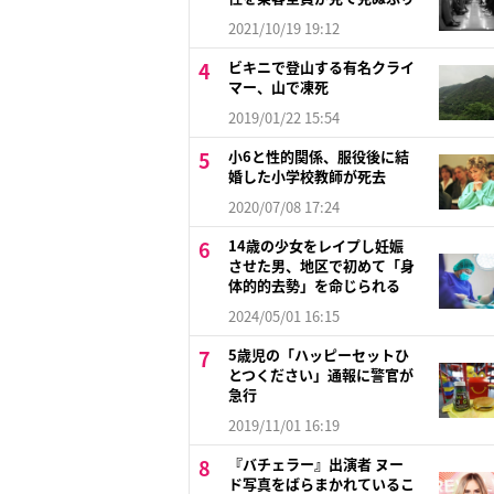
2021/10/19 19:12
ビキニで登山する有名クライ
マー、山で凍死
2019/01/22 15:54
小6と性的関係、服役後に結
婚した小学校教師が死去
2020/07/08 17:24
14歳の少女をレイプし妊娠
させた男、地区で初めて「身
体的的去勢」を命じられる
2024/05/01 16:15
5歳児の「ハッピーセットひ
とつください」通報に警官が
急行
2019/11/01 16:19
『バチェラー』出演者 ヌー
ド写真をばらまかれているこ