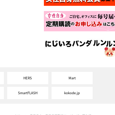
HERS
Mart
SmartFLASH
kokode.jp