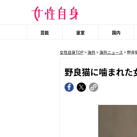
芸能
皇室
国内
女性自身TOP
>
海外
>
海外ニュース
> 野
野良猫に噛まれた女