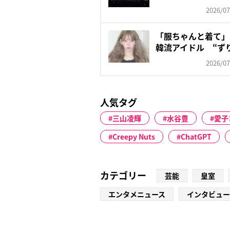
が懸...
2026/07
「服ちゃんと着て」
韓流アイドル “ず
ン...
2026/07
人気タグ
三山凌輝
水谷豊
愛子
Creepy Nuts
ChatGPT
カテゴリー
芸能
皇室
エンタメニュース
インタビュー