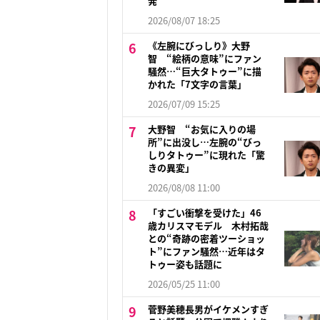
発
2026/08/07 18:25
《左腕にびっしり》大野
智 “絵柄の意味”にファン
騒然…“巨大タトゥー”に描
かれた「7文字の言葉」
2026/07/09 15:25
大野智 “お気に入りの場
所”に出没し…左腕の“びっ
しりタトゥー”に現れた「驚
きの異変」
2026/08/08 11:00
「すごい衝撃を受けた」46
歳カリスマモデル 木村拓哉
との“奇跡の密着ツーショッ
ト”にファン騒然…近年はタ
トゥー姿も話題に
2026/05/25 11:00
菅野美穂長男がイケメンすぎ