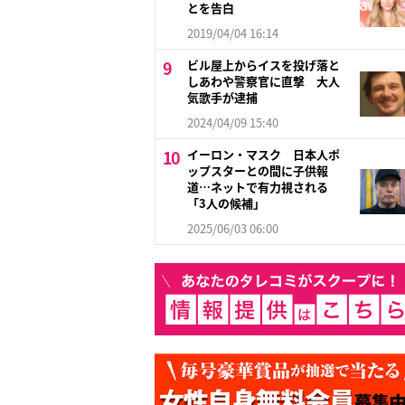
とを告白
2019/04/04 16:14
ビル屋上からイスを投げ落と
しあわや警察官に直撃 大人
気歌手が逮捕
2024/04/09 15:40
イーロン・マスク 日本人ポ
ップスターとの間に子供報
道…ネットで有力視される
「3人の候補」
2025/06/03 06:00