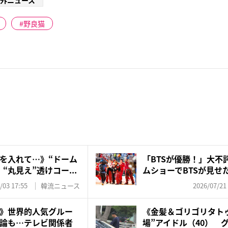
外ニュース
野良猫
を入れて…》“ドーム
「BTSが優勝！」大不
“丸見え”透けコー...
ムショーでBTSが見せた
/03 17:55
韓流ニュース
2026/07/21
》世界的人気グルー
《金髪＆ゴリゴリタト
論も…テレビ関係者
場”アイドル（40） 