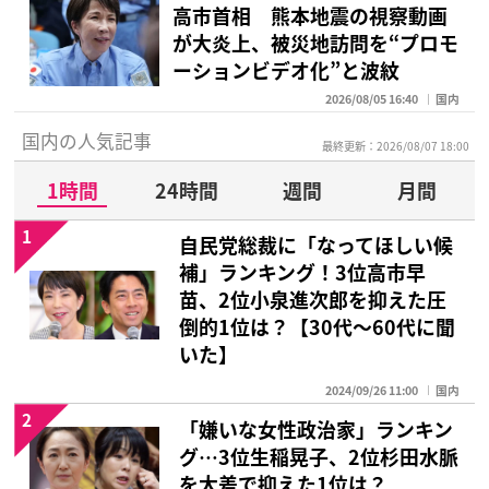
高市首相 熊本地震の視察動画
が大炎上、被災地訪問を“プロモ
ーションビデオ化”と波紋
2026/08/05 16:40
国内
国内の人気記事
最終更新：2026/08/07 18:00
1時間
24時間
週間
月間
1
自民党総裁に「なってほしい候
補」ランキング！3位高市早
苗、2位小泉進次郎を抑えた圧
倒的1位は？【30代〜60代に聞
いた】
2024/09/26 11:00
国内
2
「嫌いな女性政治家」ランキン
グ…3位生稲晃子、2位杉田水脈
を大差で抑えた1位は？