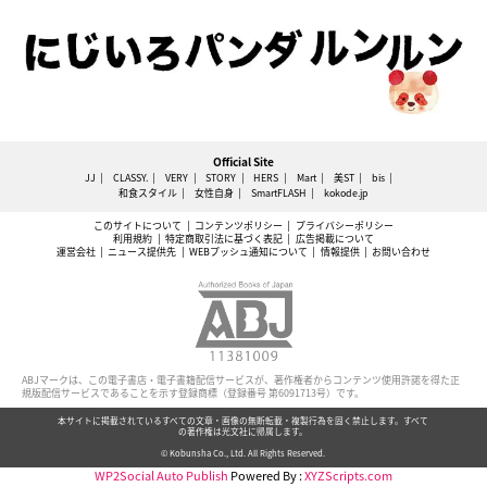
Official Site
JJ
CLASSY.
VERY
STORY
HERS
Mart
美ST
bis
和食スタイル
女性自身
SmartFLASH
kokode.jp
このサイトについて
コンテンツポリシー
プライバシーポリシー
利用規約
特定商取引法に基づく表記
広告掲載について
運営会社
ニュース提供先
WEBプッシュ通知について
情報提供
お問い合わせ
ABJマークは、この電子書店・電子書籍配信サービスが、著作権者からコンテンツ使用許諾を得た正
規版配信サービスであることを示す登録商標（登録番号 第6091713号）です。
本サイトに掲載されているすべての文章・画像の無断転載・複製行為を固く禁止します。すべて
の著作権は光文社に帰属します。
© Kobunsha Co., Ltd. All Rights Reserved.
WP2Social Auto Publish
Powered By :
XYZScripts.com