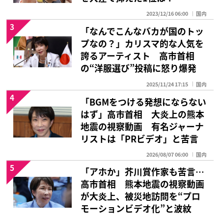
2023/12/16 06:00
国内
3
「なんでこんなバカが国のトッ
プなの？」カリスマ的な人気を
誇るアーティスト 高市首相
の“洋服選び”投稿に怒り爆発
2025/11/24 17:15
国内
4
「BGMをつける発想にならない
はず」高市首相 大炎上の熊本
地震の視察動画 有名ジャーナ
リストは「PRビデオ」と苦言
2026/08/07 06:00
国内
5
「アホか」芥川賞作家も苦言…
高市首相 熊本地震の視察動画
が大炎上、被災地訪問を“プロ
モーションビデオ化”と波紋