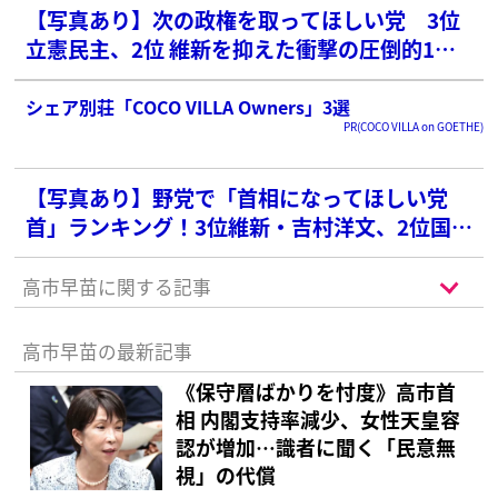
【写真あり】次の政権を取ってほしい党 3位
立憲民主、2位 維新を抑えた衝撃の圧倒的1位
は？
シェア別荘「COCO VILLA Owners」3選
PR(COCO VILLA on GOETHE)
【写真あり】野党で「首相になってほしい党
首」ランキング！3位維新・吉村洋文、2位国
民・玉木雄一郎を抑えた1位は？
高市早苗に関する記事
高市早苗の最新記事
《保守層ばかりを忖度》高市首
相 内閣支持率減少、女性天皇容
認が増加…識者に聞く「民意無
視」の代償