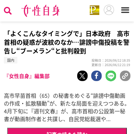
「よくこんなタイミングで」日本政府 高市
首相の疑惑が波紋のなか…誹謗中傷投稿を警
告し“ブーメラン“と批判殺到
国内
投稿日：2026/06/12 18:35
更新日：2026/06/12 21:19
『女性自身』編集部
高市早苗首相（65）の秘書をめぐる“誹謗中傷動画
の作成・拡散騒動”が、新たな局面を迎えつつある。
4月下旬に『週刊文春』が、高市首相の公設第一秘
書が動画制作者と共謀し、自民党総裁選や...