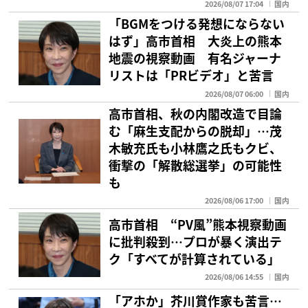
2026/08/07 17:04
国内
「BGMをつける発想にならない
はず」高市首相 大炎上の熊本
地震の視察動画 有名ジャーナ
リストは「PRビデオ」と苦言
2026/08/07 06:00
国内
高市首相、秋の内閣改造で目論
む「麻生支配からの脱却」…茂
木敏充氏も小林鷹之氏もクビ、
衝撃の「解散総選挙」の可能性
も
2026/08/06 17:00
国内
高市首相 “PV風”熊本視察動画
に批判殺到…プロが暴く演出テ
ク「すべてが計算されている」
2026/08/06 14:55
国内
「アホか」芥川賞作家も苦言…