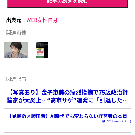
記事の続きを読む
出典元：
WEB女性自身
関連画像
関連記事
【写真あり】金子恵美の痛烈指摘で75歳政治評
論家が大炎上…“高市サゲ”連発に「引退したほ
うがいい」辛辣声も
【見城徹×藤田晋】AI時代でも変わらない経営者の本質
PR(FINCHI on GOETHE)